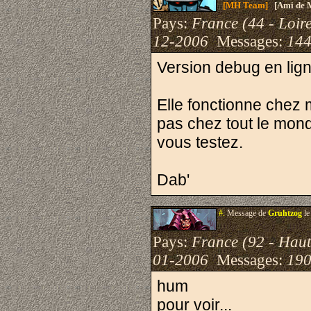
[MH Team]
[Ami de 
Pays:
France (44 - Loire
12-2006
Messages:
144
Version debug en lig
Elle fonctionne chez 
pas chez tout le mond
vous testez.
Dab'
#.
Message de
Gruhtzog
le
Pays:
France (92 - Haut
01-2006
Messages:
190
hum
pour voir...