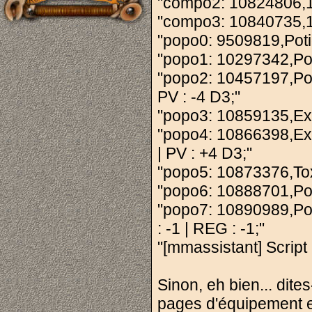
"compo2: 10824806,
"compo3: 10840735,
"popo0: 9509819,Potio
"popo1: 10297342,Poti
"popo2: 10457197,Pot
PV : -4 D3;"
"popo3: 10859135,Extr
"popo4: 10866398,Ext
| PV : +4 D3;"
"popo5: 10873376,Tox
"popo6: 10888701,Pot
"popo7: 10890989,Po
: -1 | REG : -1;"
"[mmassistant] Scrip
Sinon, eh bien... dite
pages d'équipement e