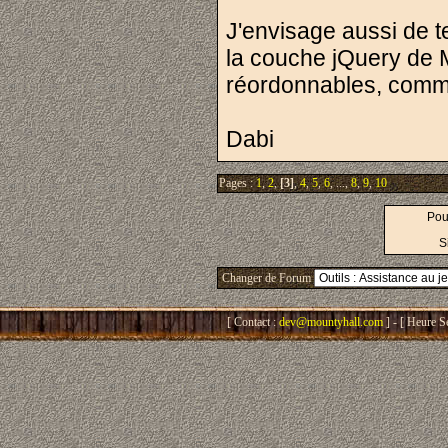
J'envisage aussi de te
la couche jQuery de 
réordonnables, comme
Dabi
Pages :
1
,
2
,
[3]
,
4
,
5
,
6
, ...,
8
,
9
,
10
Pou
S
Changer de Forum
[ Contact :
dev@mountyhall.com
] - [ Heure S