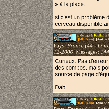
» à la place.
si c'est un problème d
cerveau disponible a
#.
Message de
Dabihul
le 
[MH Team]
[Ami de 
Pays:
France (44 - Loire
12-2006
Messages:
144
Curieux. Pas d'erreur
des compos, mais pou
source de page d'équ
Dab'
#.
Message de
Dabihul
le 
[MH Team]
[Ami de 