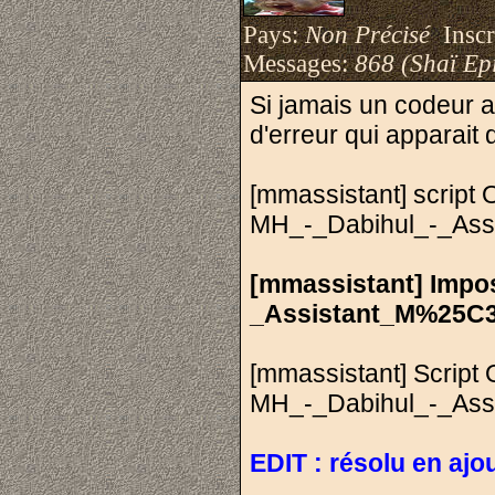
Pays:
Non Précisé
Inscri
Messages:
868 (Shaï Epi
Si jamais un codeur 
d'erreur qui apparait 
[mmassistant] script
MH_-_Dabihul_-_Ass
[mmassistant] Impos
_Assistant_M%25C3
[mmassistant] Script
MH_-_Dabihul_-_Ass
EDIT : résolu en ajo