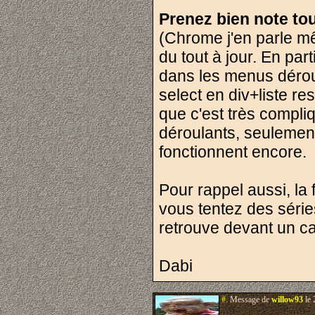
Prenez bien note tou
(Chrome j'en parle mê
du tout à jour. En par
dans les menus déroul
select en div+liste r
que c'est très compli
déroulants, seulement 
fonctionnent encore.
Pour rappel aussi, la
vous tentez des série
retrouve devant un ca
Dabi
#.
Message de
willow93
le 