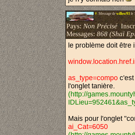
#.
Message de
willow93
le 
Pays:
Non Précisé
Inscri
Messages:
868 (Shaï Epi
le problème doit être i
window.location.href
as_type=compo
c'est
l'onglet tanière.
(http://games.mount
IDLieu=952461&as_
Mais pour l'onglet "co
ai_Cat=6050
(http://games.mount