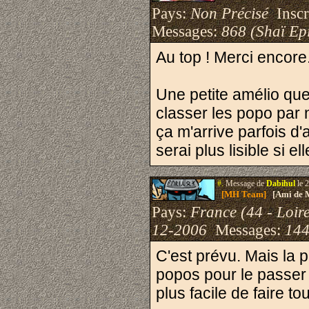
Pays:
Non Précisé
Inscri
Messages:
868 (Shaï Epi
Au top ! Merci encore.
Une petite amélio que
classer les popo par
ça m'arrive parfois d
serai plus lisible si e
#.
Message de
Dabihul
le 
[MH Team]
[Ami de 
Pays:
France (44 - Loire
12-2006
Messages:
144
C'est prévu. Mais la 
popos pour le passer
plus facile de faire to