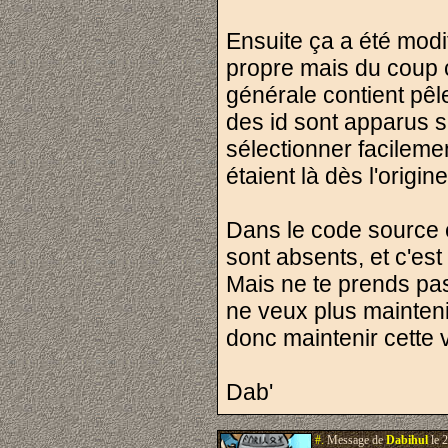
Ensuite ça a été modi
propre mais du coup c
générale contient pêl
des id sont apparus su
sélectionner facileme
étaient là dès l'origin
Dans le code source e
sont absents, et c'es
Mais ne te prends pas 
ne veux plus maintenir
donc maintenir cette 
Dab'
#.
Message de
Dabihul
le 