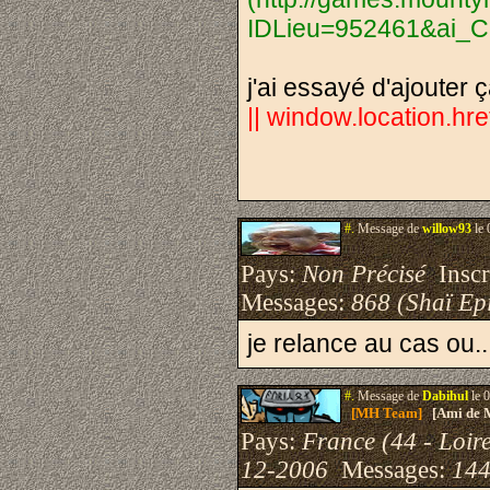
IDLieu=952461&ai_C
j'ai essayé d'ajouter 
|| window.location.hr
#.
Message de
willow93
le 
Pays:
Non Précisé
Inscri
Messages:
868 (Shaï Epi
je relance au cas ou..
#.
Message de
Dabihul
le 
[MH Team]
[Ami de 
Pays:
France (44 - Loire
12-2006
Messages:
144