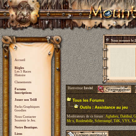
Nous sommes le
2
Accueil
Règles
Les 5 Races
Histoire
Classements
Bienvenue
Invité
Forums
Inscriptions
Jouer son Trõll
Tous les Forums
Packs Graphiques
Outils : Assistance au jeu
Goodies
Modérateurs de ce forum :
Aghabeu
,
Dabihul
,
G
Nous Contacter
Soutenir le Jeu.
Mr x
,
Rouletabille
,
Schtroumpf
,
TilK
,
VYS
,
Xa
Notre Boutique.
Liens