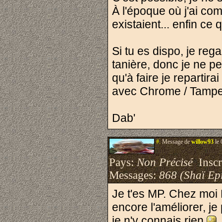
À l'époque où j'ai co
existaient... enfin ce q
Si tu es dispo, je reg
tanière, donc je ne p
qu'à faire je repartir
avec Chrome / Tamp
Dab'
#.
Message de
willow93
le 
Pays:
Non Précisé
Inscri
Messages:
868 (Shaï Epi
Je t'es MP. Chez moi 
encore l'améliorer, je
je n'y connais rien