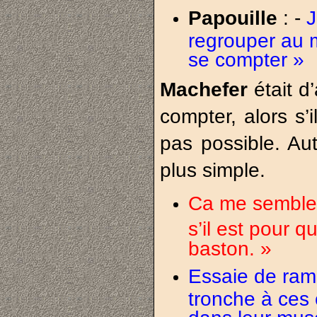
Papouille
: -
J
regrouper au m
se compter »
Machefer
était 
compter, alors s’i
pas possible. Au
plus simple.
Ca me semble 
s’il est pour q
baston. »
Essaie de rame
tronche à ces
dans leur musea