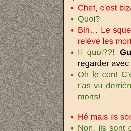
Chef, c’est b
Quoi?
Bin… Le squelet
relève les mo
Il quoi??!
Gu
regarder ave
Oh le con! C’e
t’as vu derriè
morts!
Hé mais ils so
Non, ils sont 