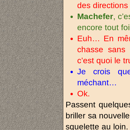
des directions
Machefer
, c’e
encore tout foi
Euh… En même
chasse sans 
c’est quoi le t
Je crois qu
méchant…
Ok.
Passent quelque
briller sa nouvell
squelette au loin.