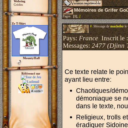
Webring
Crédits
Mémoires de Grifer Go
Pages :
[1]
,
2
Ze T-Shirt
#.
Message de
machefer
le
Pays:
France
Inscrit le 
Messages:
2477 (Djinn 
MountyHall
Ce texte relate le po
Référencé sur
ayant lieu entre:
Chaotiques/démon
démoniaque se 
dans le texte, no
Religieux, trolls 
éradiquer Sidoine 