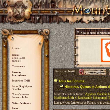
Nous sommes le
Mundidey
Accueil
Règles
Les 5 Races
Histoire
Classements
Bienvenue
Invité
Forums
Inscriptions
Jouer son Trõll
Tous les Forums
Packs Graphiques
Histoires, Quetes et Actions d'
Goodies
Modérateurs de ce forum :
Aghabeu
,
Dabihul
,
G
Nous Contacter
Soutenir le Jeu.
Modérateur5
,
Mr x
,
Rouletabille
,
Schtroumpf
,
T
Lorsque vous écrivez sur ce Forum, vous devez v
Notre Boutique.
Liens