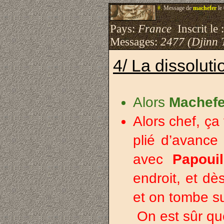
#.
Message de
machefer
le
Pays:
France
Inscrit le 
Messages:
2477 (Djinn 
4/ La dissolut
Alors
Machefe
Alors chef, ça 
plié d’avance
avec
Papouil
endroit, et dè
et on tombe su
On est sûr qu