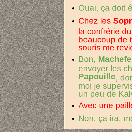
Ouai, ça doit ê
Chez les
Sopr
la confrérie d
beaucoup de t
souris me revi
Bon,
Machefe
envoyer les ch
Papouille
, do
moi je supervi
un peu de Kal
Avec une paill
Non, ça ira, ma