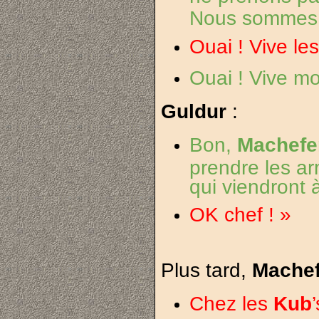
Nous sommes
Ouai ! Vive le
Ouai ! Vive mo
Guldur
:
Bon,
Machefe
prendre les ar
qui viendront 
OK chef ! »
Plus tard,
Mache
Chez les
Kub