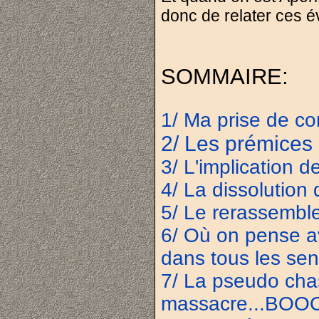
donc de relater ces é
SOMMAIRE:
1/ Ma prise de co
2/ Les prémices
3/ L'implication d
4/ La dissolution
5/ Le rerassembl
6/ Où on pense av
dans tous les se
7/ La pseudo cha
massacre...BO