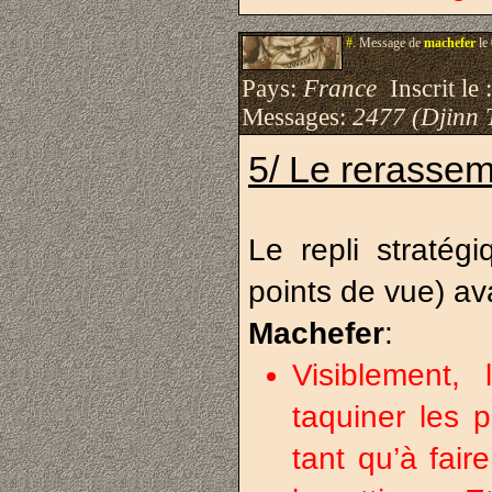
#.
Message de
machefer
le
Pays:
France
Inscrit le 
Messages:
2477 (Djinn 
5/ Le rerassem
Le repli straté
points de vue) av
Machefer
:
Visiblement,
taquiner les p
tant qu’à fair