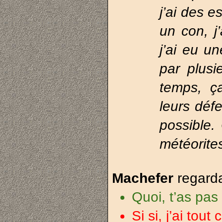
j’ai des 
un con, j’
j’ai eu u
par plusi
temps, ça
leurs déf
possible.
météorite
Machefer
regard
Quoi, t’as pas
Si si, j’ai tout