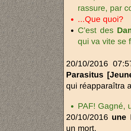
rassure, par c
...Que quoi?
C’est des
Da
qui va vite se
20/10/2016 07:
Parasitus [Jeun
qui réapparaîtra a
PAF! Gagné, u
20/10/2016
une 
un mort.