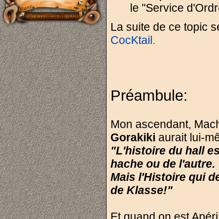
le "Service d'Ord
La suite de ce topic 
CocKtail.
Préambule:
Mon ascendant, Mache
Gorakiki
aurait lui-m
"L'histoire du hall e
hache ou de l'autre.
Mais l'Histoire qui d
de Klasse!"
Et quand on est Apéri