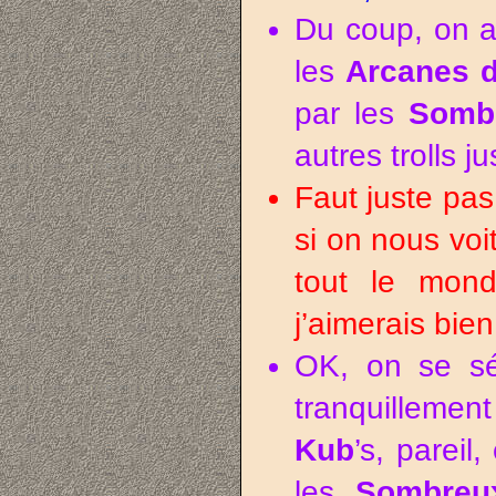
Du coup, on a 
les
Arcanes d
par les
Somb
autres trolls j
Faut juste pas
si on nous voi
tout le mon
j’aimerais bie
OK, on se sé
tranquillement
Kub
’s, pareil,
les
Sombreu