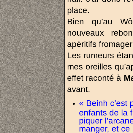
place.
Bien qu’au Wôu
nouveaux rebon
apéritifs fromager
Les rumeurs étant
mes oreilles qu’a
effet raconté à
Ma
avant.
« Beinh c’est 
enfants de la 
piquer l’arcane,
manger, et ce 