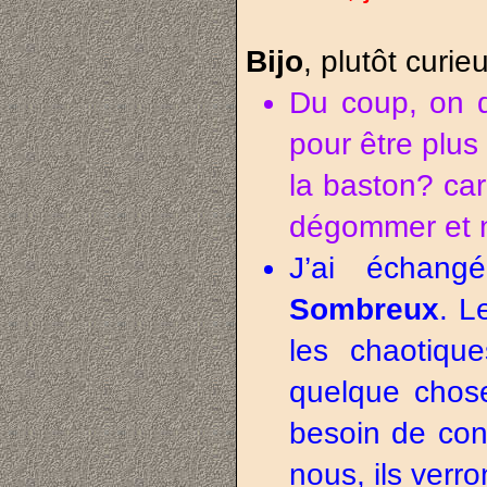
Bijo
, plutôt curi
Du coup, on de
pour être plus 
la baston? car 
dégommer et n
J’ai échang
Sombreux
. L
les chaotiqu
quelque chose
besoin de conn
nous, ils verr