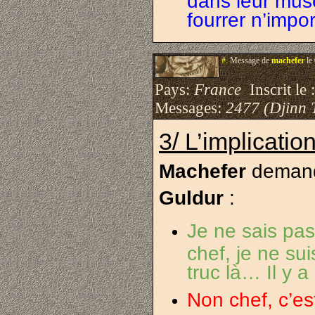
fourrer n’impo
#.
Message de
machefer
le
Pays:
France
Inscrit le 
Messages:
2477 (Djinn 
3/ L’implicati
Machefer
demanda
Guldur
:
Je ne sais pa
chef, je ne su
truc là… Il y 
Non chef, c’e