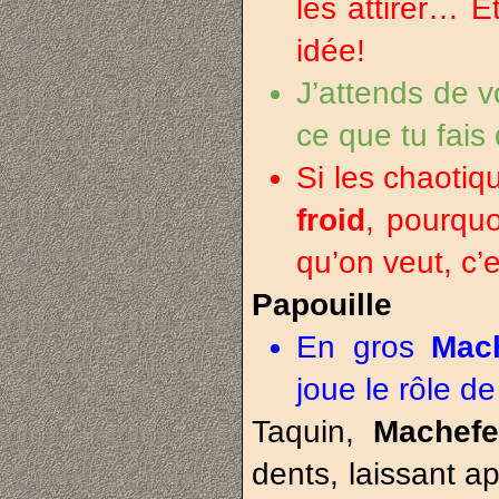
les attirer… 
idée!
J’attends de v
ce que tu fais
Si les chaotiq
froid
, pourquo
qu’on veut, c’
Papouille
En gros
Mac
joue le rôle de 
Taquin,
Machef
dents, laissant a