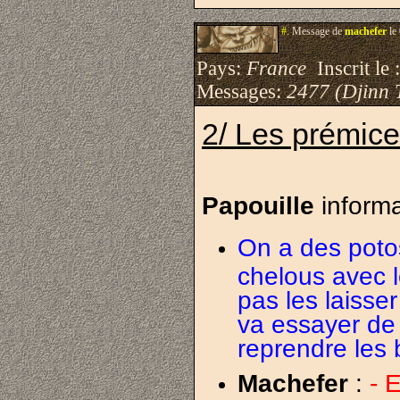
#.
Message de
machefer
le
Pays:
France
Inscrit le 
Messages:
2477 (Djinn 
2/ Les prémic
Papouille
inform
On a des potos
chelous avec
pas les laisse
va essayer de 
reprendre les 
Machefer
:
- 