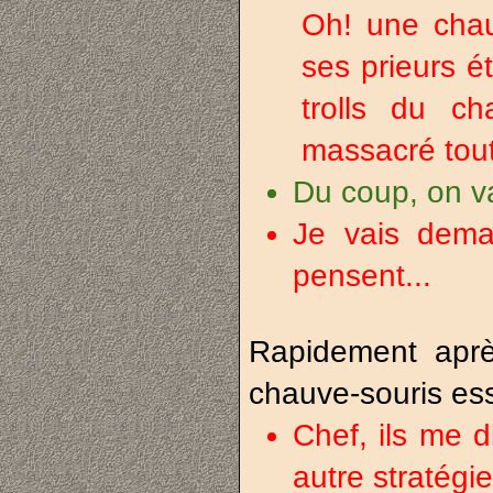
Oh! une cha
ses prieurs é
trolls du c
massacré tou
Du coup, on 
Je vais dem
pensent...
Rapidement aprè
chauve-souris es
Chef, ils me d
autre stratégie