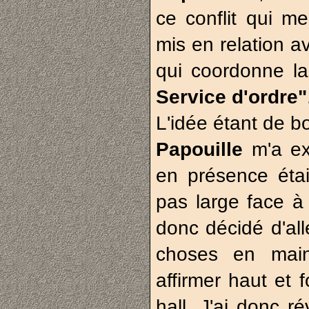
ce conflit qui m
mis en relation a
qui coordonne la
Service d'ordre"
L'idée étant de b
Papouille
m'a ex
en présence étai
pas large face à
donc décidé d'al
choses en mai
affirmer haut et f
hall. J'ai donc ré