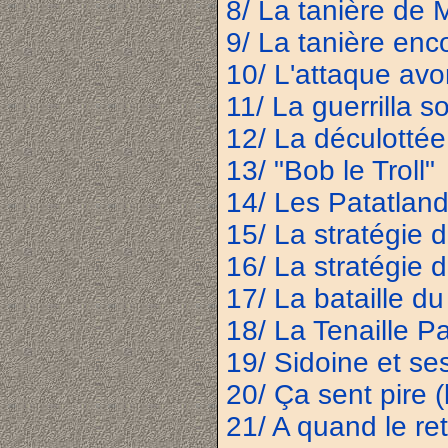
8/ La tanière de 
9/ La tanière en
10/ L'attaque avo
11/ La guerrilla s
12/ La déculottée
13/ "Bob le Troll"
14/ Les Patatlan
15/ La stratégie d
16/ La stratégie d
17/ La bataille du
18/ La Tenaille P
19/ Sidoine et s
20/ Ça sent pire (
21/ A quand le re