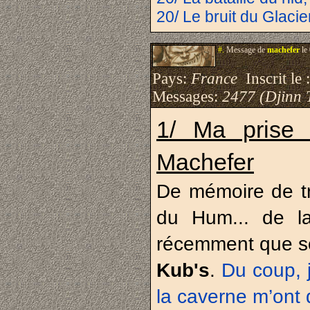
20/ Le bruit du Glacie
#.
Message de
machefer
le
Pays:
France
Inscrit le 
Messages:
2477 (Djinn 
1/ Ma prise 
Machefer
De mémoire de tro
du Hum... de la 
récemment que son
Kub's
.
Du coup, j
la caverne m’ont 