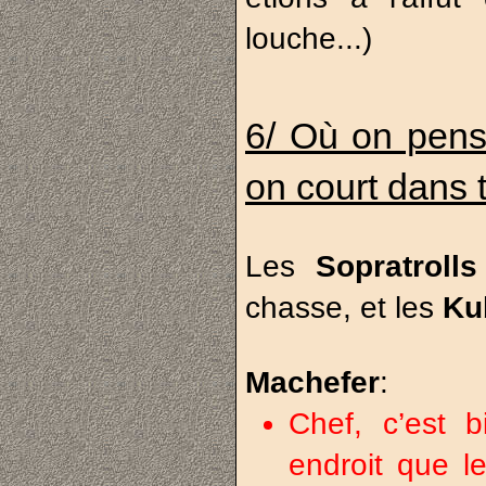
louche...)
6/ Où on pense
on court dans 
Les
Sopratroll
chasse, et les
Ku
Machefer
:
Chef, c’est 
endroit que l