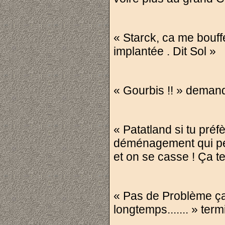
« Starck, ca me bouff
implantée . Dit Sol »
« Gourbis !! » deman
« Patatland si tu préf
déménagement qui peut
et on se casse ! Ça te
« Pas de Problème ça
longtemps....... » te