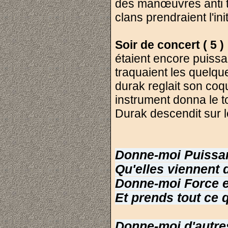
des manœuvres anti to
clans prendraient l'ini
Soir de concert ( 5 
étaient encore puissan
traquaient les quelqu
durak reglait son coqu
instrument donna le to
Durak descendit sur 
Donne-moi Puissan
Qu'elles viennent 
Donne-moi Force e
Et prends tout ce 
Donne-moi d'autre