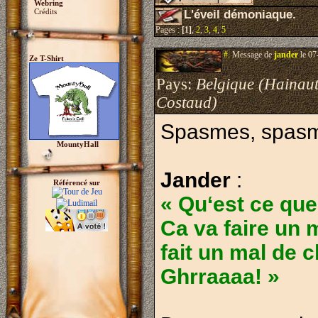
Webring
Crédits
L'éveil démoniaque.
Pages :
[1]
,
2
,
3
,
4
,
5
#.
Message de
jander
le 07
Ze T-Shirt
Pays:
Belgique (Hainaut
Costaud)
Spasmes, spasm
MountyHall
Jander
:
Référencé sur
« Qu‘est ce que
Ca va faire un 
fait un mal de c
Ghrraaaa! »