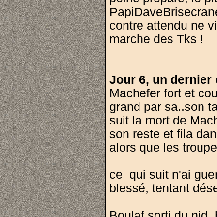
PapiDaveBrisecrane 
contre attendu ne vi
marche des Tks !
Jour 6, un dernier 
Machefer fort et cou
grand par sa..son ta
suit la mort de Mach
son reste et fila dan
alors que les troupe
ce qui suit n'ai gu
blessé, tentant dése
Boulaf sorti du nid,