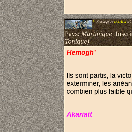
#.
Message de
akariatt
le 1
Pays:
Martinique
Inscrit
Tonique)
Hemogh’
Ils sont partis, la vict
exterminer, les anéant
combien plus faible q
Akariatt