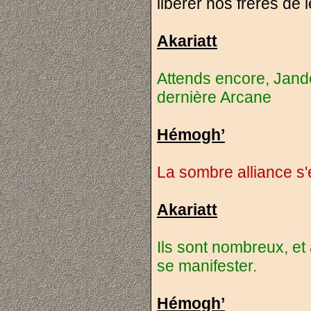
libérer nos frères de 
Akariatt
Attends encore, Jander
dernière Arcane
Hémogh’
La sombre alliance s'es
Akariatt
Ils sont nombreux, et
se manifester.
Hémogh’