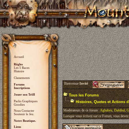
Accueil
Règles
Les 5 Races
Histoire
Classements
Bienvenue
Invité
Forums
Inscriptions
Jouer son Trõll
Tous les Forums
Packs Graphiques
Histoires, Quetes et Actions d'
Goodies
Modérateurs de ce forum :
Aghabeu
,
Dabihul
,
G
Nous Contacter
Soutenir le Jeu.
Lorsque vous écrivez sur ce Forum, vous devez v
Notre Boutique.
Liens