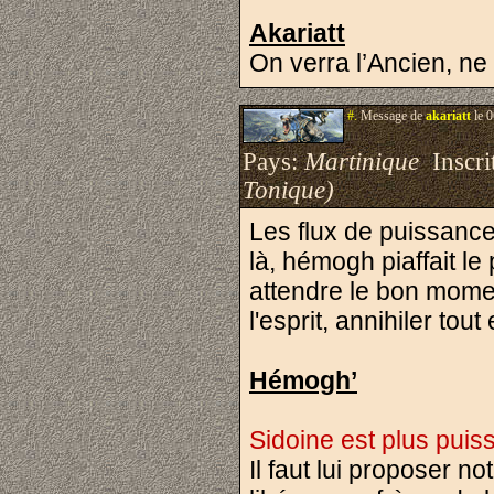
Akariatt
On verra l’Ancien, ne
#.
Message de
akariatt
le 0
Pays:
Martinique
Inscrit
Tonique)
Les flux de puissance 
là, hémogh piaffait le 
attendre le bon momen
l'esprit, annihiler tout
Hémogh’
Sidoine est plus puiss
Il faut lui proposer n