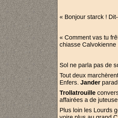
« Bonjour starck ! Dit-i
« Comment vas tu frêl
chiasse Calvokienne q
Sol ne parla pas de s
Tout deux marchèrent 
Enfers.
Jander
parada
Trollatrouille
convers
affairées a de juteus
Plus loin les Lourds
voire plus au grand C