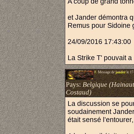
A coup de grand tonne
et Jander démontra qu
Remus pour Sidoine 
24/09/2016 17:43:00
La Strike T' pouvait 
#.
Message de
jander
le 17
Pays:
Belgique (Hainaut
Costaud)
La discussion se pour
soudainement Jander pe
était sensé l’entourer