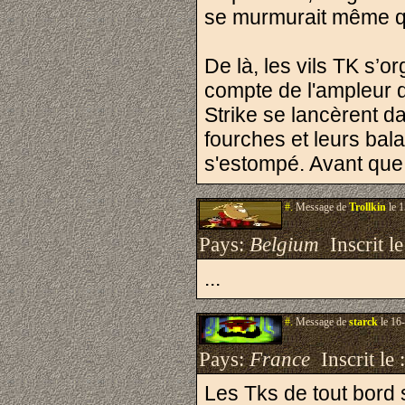
se murmurait même qu
De là, les vils TK s’or
compte de l'ampleur 
Strike se lancèrent d
fourches et leurs balai
s'estompé. Avant que 
#.
Message de
Trollkin
le 1
Pays:
Belgium
Inscrit le
...
#.
Message de
starck
le 16
Pays:
France
Inscrit le 
Les Tks de tout bord 