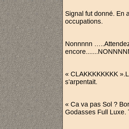
Signal fut donné. En 
occupations.
Nonnnnn …..Attendez..
encore.......NONNNNNN
« CLAKKKKKKKK ».Le 
s'arpentait.
« Ca va pas Sol ? Bor
Godasses Full Luxe. 