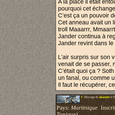
A la place il était en
pourquoi cet échange
C’est ça un pouvoir d
Cet anneau avait un li
troll Maaarrr, Mmaarrt
Jander continua à rega
Jander revint dans le 
L’air surpris sur son
venait de se passer, 
C’était quoi ça ? Soth
un fanal, ou comme une
Il faut le récupérer, 
#.
Message de
akariatt
le 0
Pays:
Martinique
Inscrit
Tonique)