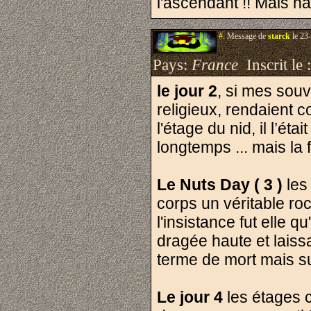
l'ascendant !! Mais ha
#.
Message de
starck
le 23
Pays:
France
Inscrit le 
le jour 2
, si mes souve
religieux, rendaient 
l'étage du nid, il l’ét
longtemps ... mais la
Le Nuts Day ( 3 )
les
corps un véritable roc
l'insistance fut elle q
dragée haute et laiss
terme de mort mais s
Le jour 4
les étages 