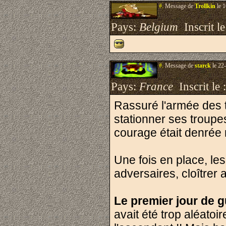
#.
Message de
Trollkin
le 1
Pays:
Belgium
Inscrit le
#.
Message de
starck
le 22
Pays:
France
Inscrit le 
Rassuré l'armée des t
stationner ses troupes
courage était denrée 
Une fois en place, les
adversaires, cloîtrer
Le premier jour de g
avait été trop aléatoi