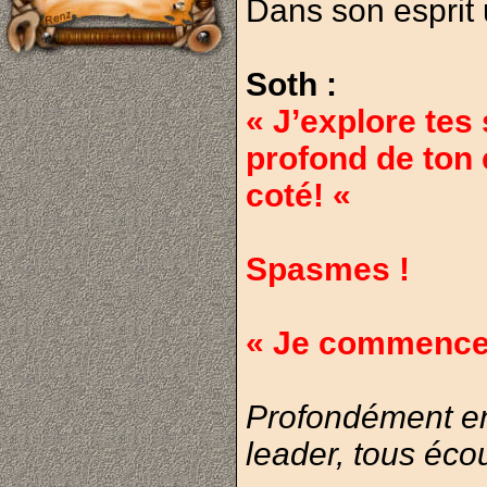
Dans son esprit 
Soth :
« J’explore tes
profond de ton 
coté! «
Spasmes !
« Je commence à 
Profondément enf
leader, tous éco