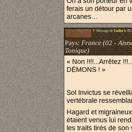
On a son porteur en vu
ferais un détour par u
arcanes…
#.
Message de
Guilto
le 06
Pays:
France (02 - Aisn
Tonique)
« Non !!!!...Arrêtez
DÉMONS ! »
Sol Invictus se révei
vertébrale ressemblai
Hagard et migraineux 
étaient venus lui rend
les traits tirés de so