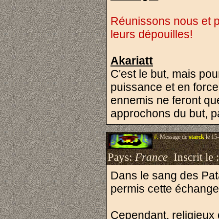
Réunissons nous et p
leurs dépouilles!
Akariatt
C'est le but, mais po
puissance et en forc
ennemis ne feront qu
approchons du but, 
#.
Message de
starck
le 15
Pays:
France
Inscrit le 
Dans le sang des Pata
permis cette échange
Cependant, religieux 