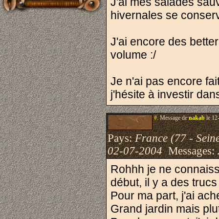
J'ai mes salades sauv
hivernales se conserv
J'ai encore des better
volume :/
Je n'ai pas encore fai
j'hésite à investir da
#.
Message de
nakab
le 12
Pays:
France (77 - Sein
02-07-2004
Messages:
Rohhh je ne connaissai
début, il y a des trucs
Pour ma part, j'ai ach
Grand jardin mais plutô