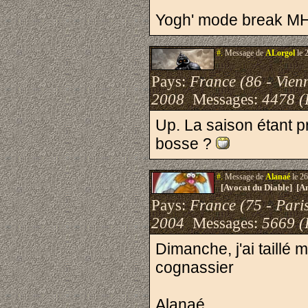
Yogh' mode break MH
#.
Message de
ALorgol
le 
Pays:
France (86 - Vien
2008
Messages:
4478 (
Up. La saison étant pr
bosse ?
#.
Message de
Alanaé
le 26
[Avocat du Diable] [A
Pays:
France (75 - Pari
2004
Messages:
5669 (
Dimanche, j'ai taillé 
cognassier
Alanaé