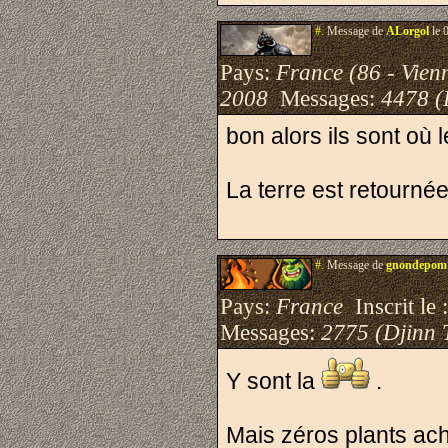
#.
Message de
ALorgol
le 
Pays:
France (86 - Vien
2008
Messages:
4478 (
bon alors ils sont où l
La terre est retourné
#.
Message de
gnondepom
Pays:
France
Inscrit le 
Messages:
2775 (Djinn 
Y sont la
.
Mais zéros plants ac