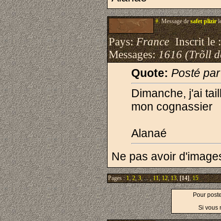
#.
Message de
safet plizir
l
Pays:
France
Inscrit le 
Messages:
1616 (Trõll 
Quote:
Posté par
Dimanche, j'ai tai
mon cognassier
Alanaé
Ne pas avoir d'images
Pages :
1
,
2
,
3
, ... ,
11
,
12
,
13
,
[14]
,
15
Pour post
Si vous 