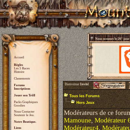
Nous sommes le
26° jour
Accueil
Règles
Les 5 Races
Histoire
Classements
Bienvenue
Invité
Forums
Inscriptions
Jouer son Trõll
Tous les Forums
Packs Graphiques
Hors Jeux
Goodies
Modérateurs de ce foru
Nous Contacter
Soutenir le Jeu.
Mamoune
,
Modérateur 
Notre Boutique.
Modérateur4
,
Modérate
Liens