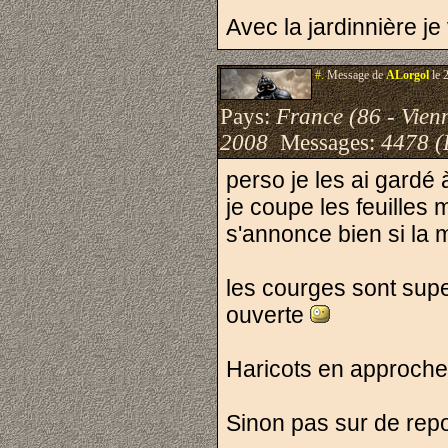
Avec la jardinnière je
#.
Message de
ALorgol
le 
Pays:
France (86 - Vien
2008
Messages:
4478 (
perso je les ai gardé à 
je coupe les feuilles
s'annonce bien si la m
les courges sont super
ouverte
Haricots en approche
Sinon pas sur de rep