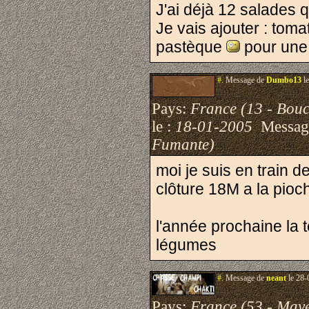
J'ai déjà 12 salades 
Je vais ajouter : tom
pastèque
pour une
#.
Message de
Dumbo13
le
Pays:
France (13 - Bou
le :
18-01-2005
Messag
Fumante)
moi je suis en train 
clôture 18M a la pioch
l'année prochaine la t
légumes
#.
Message de
neant
le 28-
Pays:
France (53 - May