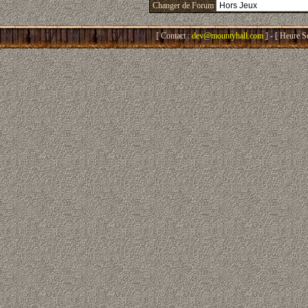
Changer de Forum
[ Contact :
dev@mountyhall.com
] - [ Heure S