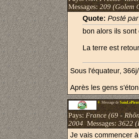
Messages:
209 (Golem 
Quote:
Posté par
bon alors ils sont 
La terre est reto
Sous l'équateur, 366j
Après les gens s'éton
#.
Message de
SamLePirat
Pays:
France (69 - Rhô
2004
Messages:
3622 (
Je vais commencer à 