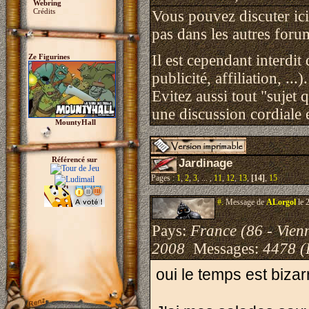
Webring
Crédits
Vous pouvez discuter ici 
pas dans les autres foru
Il est cependant interdit
Ze Figurines
publicité, affiliation, ...).
Evitez aussi tout "sujet 
une discussion cordiale e
MountyHall
Référencé sur
Jardinage
Pages :
1
,
2
,
3
, ... ,
11
,
12
,
13
,
[14]
,
15
#.
Message de
ALorgol
le 
Pays:
France (86 - Vien
2008
Messages:
4478 (
oui le temps est bizar