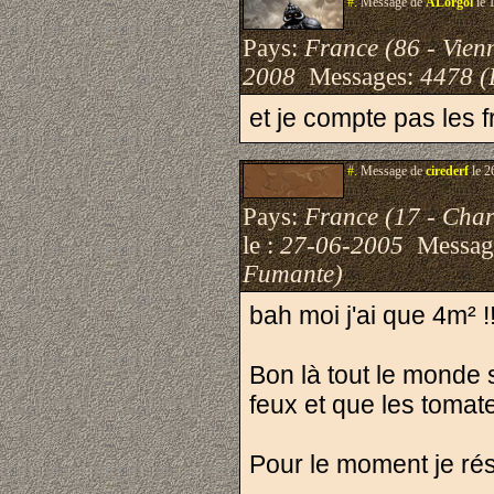
#.
Message de
ALorgol
le 
Pays:
France (86 - Vien
2008
Messages:
4478 (
et je compte pas les fr
#.
Message de
cirederf
le 2
Pays:
France (17 - Char
le :
27-06-2005
Messag
Fumante)
bah moi j'ai que 4m² !
Bon là tout le monde 
feux et que les tomat
Pour le moment je rés