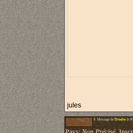
jules
#.
Message de
Drodro
le 0
Pays:
Non Précisé
Inscri