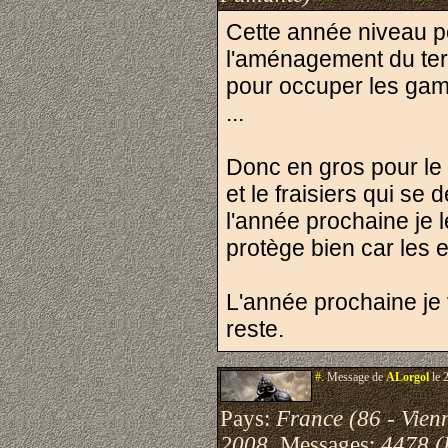
Cette année niveau pot
l'aménagement du terra
pour occuper les gam
...
Donc en gros pour le 
et le fraisiers qui se 
l'année prochaine je le
protège bien car les e
L'année prochaine je 
reste.
#.
Message de
ALorgol
le 
Pays:
France (86 - Vien
2008
Messages:
4478 (