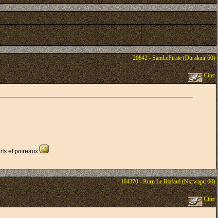
20842 - SamLePirate (Durakuir 60)
Citer
rts et poireaux
104370 - Rurn Le Blafard (Nkrwapu 60)
Citer