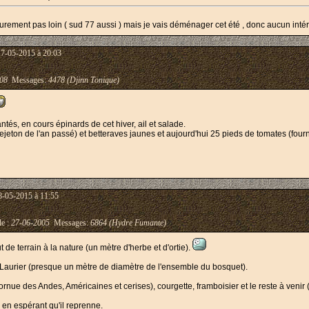
 surement pas loin ( sud 77 aussi ) mais je vais déménager cet été , donc aucun in
17-05-2015 à 20:03
08
Messages:
4478 (Djinn Tonique)
tés, en cours épinards de cet hiver, ail et salade.
eton de l'an passé) et betteraves jaunes et aujourd'hui 25 pieds de tomates (fourna
8-05-2015 à 11:55
le :
27-06-2005
Messages:
6864 (Hydre Fumante)
de terrain à la nature (un mètre d'herbe et d'ortie).
 Laurier (presque un mètre de diamètre de l'ensemble du bosquet).
rnue des Andes, Américaines et cerises), courgette, framboisier et le reste à venir (
 en espérant qu'il reprenne.