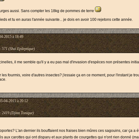
courges aussi. Sans compter les 18kg de pommes de terre
pieds et tu en auras l'année suivante... je dois en avoir 100 rejetons cette année.
04-2015 à 18:49
:
571 (Shaï Epileptique)
nelles, il me semble qu'il y a eu pas mal d'invasion d'espèces non présentes initia
 les fourmis, voire d'autres insectes? j'essaie ça en ce moment, pour l'instant je 
cace.
03-04-2015 à 20:12
:
2419 (Djinn Tonique)
oportes? L'an dernier ils bouffaient nos fraises bien mûres ces sagouins, car ça a é
és aux carottes qui ont disparu et aux plants de courgettes qui n'ont rien donné (ma