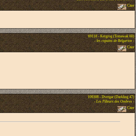
Citer
69118 - Kergrog (Tomawak 60)
-
les copains de Belgarion
-
Citer
109308 - Dvergar (Darkling 47)
-
Les Pilleurs des Ombres
-
Citer