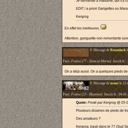
Je demande à madame, qui s'y co
EDIT / a priori Garigettes ou Mara
Kergrog
En effet les meilleures.
Attention, gariguette non remontante (une
#.
Message de
Rouminch
l
Pays:
France (77 - Seine-et-Marne)
Inscrit le :
On a déjà aussi. On a quelques pieds de 
#.
Message de
neant
le 12-
Pays:
France (53 - Mayenne)
Inscrit le :
04-01
Quote:
Posté par Kergrog @ 05-
Plusieurs dizaines de pieds de frai
Des amateurs ?
Kergrog, basé dans le 77 (Sud S