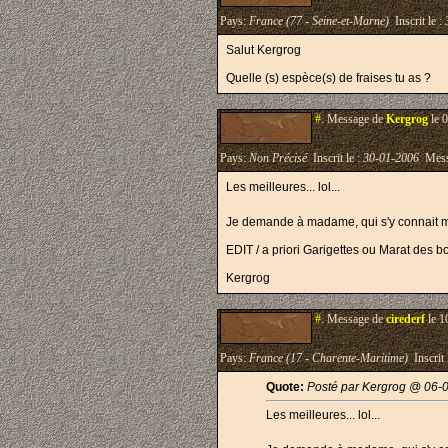
Pays:
France (77 - Seine-et-Marne)
Inscrit le :
Salut Kergrog
Quelle (s) espèce(s) de fraises tu as ?
#.
Message de
Kergrog
le 
Pays:
Non Précisé
Inscrit le :
30-01-2006
Mess
Les meilleures... lol...
Je demande à madame, qui s'y connait m
EDIT / a priori Garigettes ou Marat des b
Kergrog
#.
Message de
cirederf
le 1
Pays:
France (17 - Charente-Maritime)
Inscrit 
Quote:
Posté par Kergrog @ 06-
Les meilleures... lol...