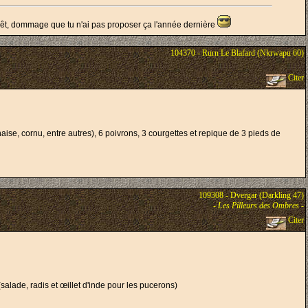
térêt, dommage que tu n'ai pas proposer ça l'année dernière
104370 - Rurn Le Blafard (Nkrwapu 60)
Citer
ise, cornu, entre autres), 6 poivrons, 3 courgettes et repique de 3 pieds de
109308 - Dvergar (Darkling 47)
-
Les Pilleurs des Ombres
-
Citer
salade, radis et œillet d'inde pour les pucerons)