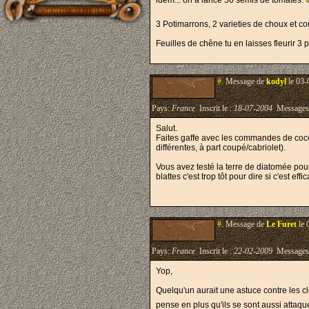
idem... on a lancé 56 semis de tomates.
3 Potimarrons, 2 varieties de choux et 
Feuilles de chêne tu en laisses fleurir 3 
#.
Message de
kodyl
le 03-
Pays:
France
Inscrit le :
18-07-2004
Messages
Salut.
Faites gaffe avec les commandes de cocci
différentes, à part coupé/cabriolet).
Vous avez testé la terre de diatomée pour
blattes c'est trop tôt pour dire si c'est effi
#.
Message de
Le Furet
le 
Pays:
France
Inscrit le :
22-02-2009
Messages
Yop,
Quelqu'un aurait une astuce contre les cl
pense en plus qu'ils se sont aussi attaqu