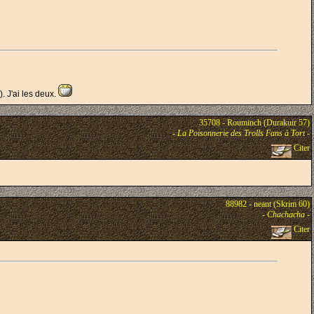
. J'ai les deux.
35708 - Rouminch (Durakuir 57)
-
La Poisonnerie des Trolls Fans à Tort
-
Citer
88982 - neant (Skrim 60)
-
Chachacha
-
Citer