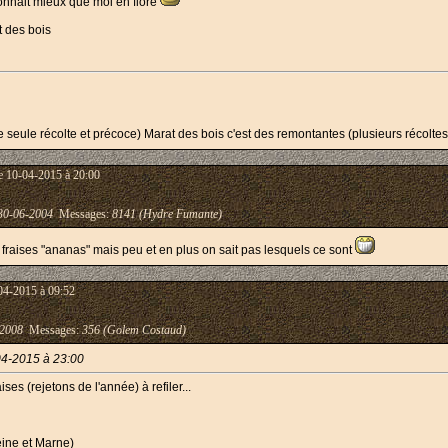
nnait mieux que moi en flore
t des bois
 seule récolte et précoce) Marat des bois c'est des remontantes (plusieurs récoltes)
e 10-04-2015 à 20:00
30-06-2004
Messages:
8141 (Hydre Fumante)
fraises "ananas" mais peu et en plus on sait pas lesquels ce sont
04-2015 à 09:52
-2008
Messages:
356 (Golem Costaud)
04-2015 à 23:00
ses (rejetons de l'année) à refiler...
eine et Marne)