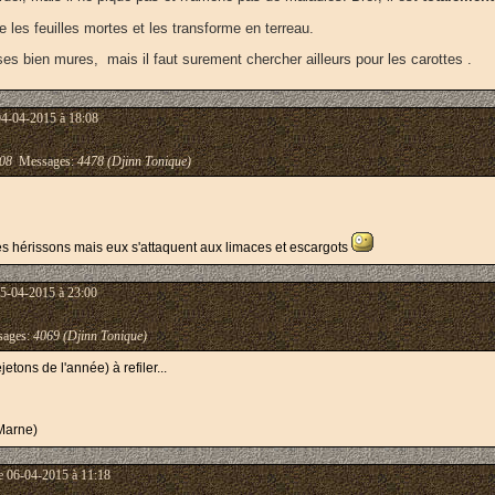
te les feuilles mortes et les transforme en terreau.
ises bien mures, mais il faut surement chercher ailleurs pour les carottes .
04-04-2015 à 18:08
08
Messages:
4478 (Djinn Tonique)
es hérissons mais eux s'attaquent aux limaces et escargots
05-04-2015 à 23:00
ages:
4069 (Djinn Tonique)
etons de l'année) à refiler...
Marne)
e 06-04-2015 à 11:18