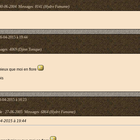
30-06-2004
Messages:
8141 (Hydre Fumante)
06-04-2015 à 19:44
ages:
4069 (Djinn Tonique)
ieux que moi en flore
ois
0-04-2015 à 16:23
le :
27-06-2005
Messages:
6864 (Hydre Fumante)
04-2015 à 19:44