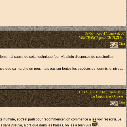
39755 - Kodyl (Tomawak 60)
-
VENGEANCE pour CHULZI !!!
-
Citer
lement à cause de cette technique (oui, y'a plein d'espèces de coccinelles
trouve que ça marche un peu, mais pas sur toutes les espèces de fourmis, et niveau
111421 - Le Furetif (Tomawak 57)
-
La Légion Des Ombres
-
Citer
té humide, et c'est parti pour recommencer, on commence à les voir ressortir. Je
is sans preuve, alors que dans les fraises, on les a bien vus
)...