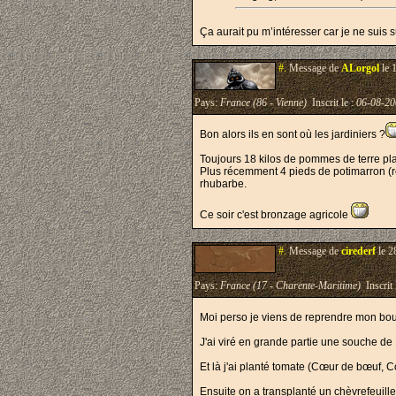
Ça aurait pu m’intéresser car je ne suis
#.
Message de
ALorgol
le 
Pays:
France (86 - Vienne)
Inscrit le :
06-08-20
Bon alors ils en sont où les jardiniers ?
Toujours 18 kilos de pommes de terre plan
Plus récemment 4 pieds de potimarron (rej
rhubarbe.
Ce soir c'est bronzage agricole
#.
Message de
cirederf
le 2
Pays:
France (17 - Charente-Maritime)
Inscrit 
Moi perso je viens de reprendre mon bout 
J'ai viré en grande partie une souche de
Et là j'ai planté tomate (Cœur de bœuf, Co
Ensuite on a transplanté un chèvrefeuille