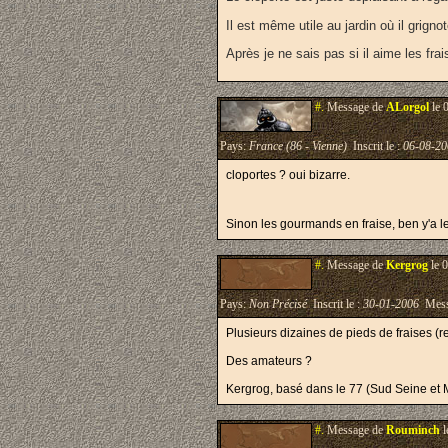
Il est même utile au jardin où il grigno
Après je ne sais pas si il aime les fra
#.
Message de
ALorgol
le 
Pays:
France (86 - Vienne)
Inscrit le :
06-08-20
cloportes ? oui bizarre.
Sinon les gourmands en fraise, ben y'a l
#.
Message de
Kergrog
le 
Pays:
Non Précisé
Inscrit le :
30-01-2006
Mess
Plusieurs dizaines de pieds de fraises (rej
Des amateurs ?
Kergrog, basé dans le 77 (Sud Seine et 
#.
Message de
Rouminch
l