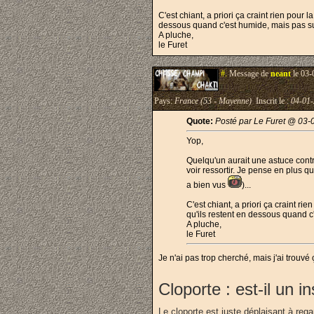
C'est chiant, a priori ça craint rien pou
dessous quand c'est humide, mais pas su
A pluche,
le Furet
#.
Message de
neant
le 03-
Pays:
France (53 - Mayenne)
Inscrit le :
04-01
Quote:
Posté par Le Furet @ 03-
Yop,
Quelqu'un aurait une astuce contr
voir ressortir. Je pense en plus q
a bien vus
)...
C'est chiant, a priori ça craint 
qu'ils restent en dessous quand c
A pluche,
le Furet
Je n'ai pas trop cherché, mais j'ai trouvé 
Cloporte : est-il un i
Le cloporte est juste déplaisant à reg