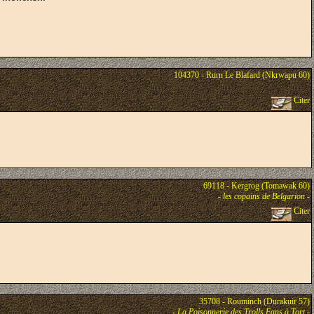
104370 - Rurn Le Blafard (Nkrwapu 60)
Citer
69118 - Kergrog (Tomawak 60)
-
les copains de Belgarion
-
Citer
35708 - Rouminch (Durakuir 57)
-
La Poisonnerie des Trolls Fans à Tort
-