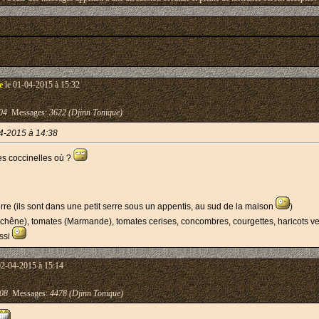
e
le 01-04-2015 à 15:32
04
Messages:
3622 (Djinn Tonique)
04-2015 à 14:38
s coccinelles où ?
rre (ils sont dans une petit serre sous un appentis, au sud de la maison
)
e chêne), tomates (Marmande), tomates cerises, concombres, courgettes, haricots ve
ussi
02-04-2015 à 15:14
08
Messages:
4478 (Djinn Tonique)