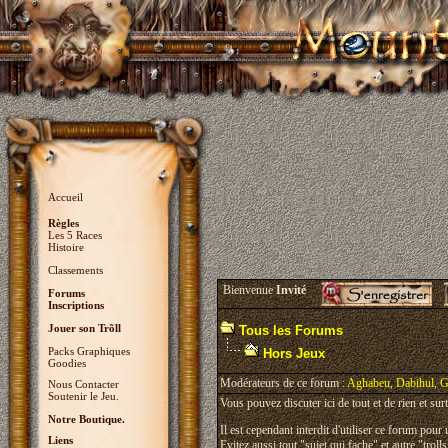
Accueil
Règles
Les 5 Races
Histoire
Classements
Bienvenue
Invité
Forums
Inscriptions
Jouer son Trõll
Tous les Forums
Packs Graphiques
Hors Jeux
Goodies
Modérateurs de ce forum :
Aghabeu
,
Dabihul
,
G
Nous Contacter
Soutenir le Jeu.
Vous pouvez discuter ici de tout et de rien et su
Notre Boutique.
Il est cependant interdit d'utiliser ce forum pour u
Liens
Evitez aussi tout "sujet qui fache" et autre "trol