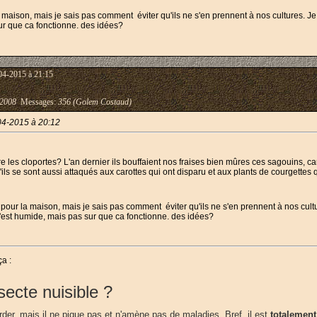
r la maison, mais je sais pas comment éviter qu'ils ne s'en prennent à nos cultures.
r que ca fonctionne. des idées?
04-2015 à 21:15
-2008
Messages:
356 (Golem Costaud)
04-2015 à 20:12
e les cloportes? L'an dernier ils bouffaient nos fraises bien mûres ces sagouins, c
u'ils se sont aussi attaqués aux carottes qui ont disparu et aux plants de courgettes
rien pour la maison, mais je sais pas comment éviter qu'ils ne s'en prennent à nos c
'est humide, mais pas sur que ca fonctionne. des idées?
ça :
nsecte nuisible ?
arder, mais il ne pique pas et n'amène pas de maladies. Bref, il est
totalement 