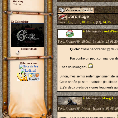
Webring
Crédits
Jardinage
Ze Calendrier
Pages :
1
,
2
,
3
, ... ,
10
,
11
,
12
,
[13]
,
14
,
15
#.
Message de
SamLePirat
Pays:
France (69 - Rhône)
Inscrit le :
15-01-20
MountyHall
Quote:
Posté par cirederf @ 01-
Par contre on peut commander de
Référencé sur
Chez Volkswagen?
Sinon, mes semis sortent gentiment de te
Cette année ça sera : salades (feuille d
Et j'ai deux pieds de vignes tout neufs a
#.
Message de
ALorgol
le 
Pays:
France (86 - Vienne)
Inscrit le :
06-08-20