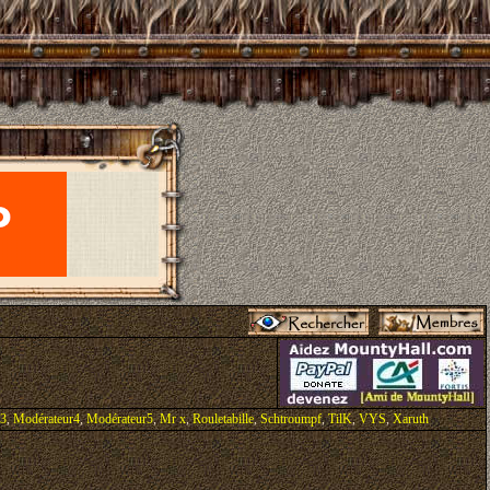
r3
,
Modérateur4
,
Modérateur5
,
Mr x
,
Rouletabille
,
Schtroumpf
,
TilK
,
VYS
,
Xaruth