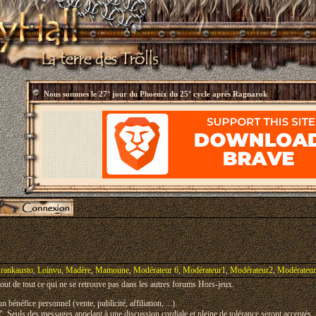
Nous sommes le
27° jour du Phoenix du 25° cycle après Ragnarok
rankausto
,
Loinvu
,
Madère
,
Mamoune
,
Modérateur 6
,
Modérateur1
,
Modérateur2
,
Modérateu
rtout de tout ce qui ne se retrouve pas dans les autres forums Hors-jeux.
n bénéfice personnel (vente, publicité, affiliation, ...).
ls". Seuls des messages appelant à une discussion cordiale et pleine de tolérance seront acceptés.