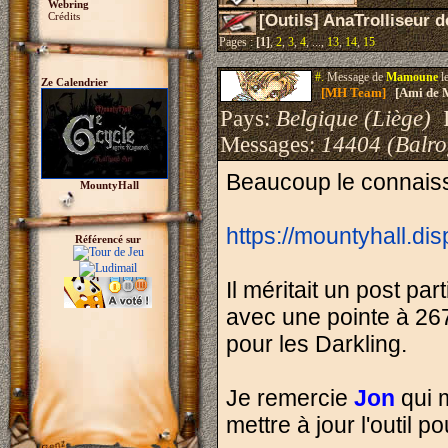
Webring
Crédits
[Outils] AnaTrolliseur
Pages :
[1]
,
2
,
3
,
4
, ...,
13
,
14
,
15
#.
Message de
Mamoune
l
Ze Calendrier
[MH Team]
[Ami de 
Pays:
Belgique (Liège)
I
Messages:
14404 (Balro
Beaucoup le connaiss
MountyHall
https://mountyhall.di
Référencé sur
Il méritait un post par
avec une pointe à 267
pour les Darkling.
Je remercie
Jon
qui m
mettre à jour l'outil p