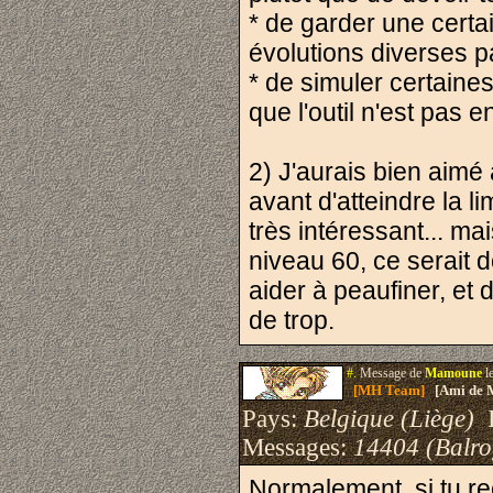
* de garder une certa
évolutions diverses p
* de simuler certaine
que l'outil n'est pas e
2) J'aurais bien aimé 
avant d'atteindre la l
très intéressant... ma
niveau 60, ce serait 
aider à peaufiner, et
de trop.
#.
Message de
Mamoune
l
[MH Team]
[Ami de 
Pays:
Belgique (Liège)
I
Messages:
14404 (Balro
Normalement, si tu rec