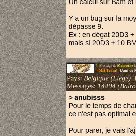
Un calcul sur Bam et 
Y a un bug sur la mo
dépasse 9.
Ex : en dégat 20D3 
mais si 20D3 + 10 B
#.
Message de
Mamoune
l
[MH Team]
[Ami de 
Pays:
Belgique (Liège)
I
Messages:
14404 (Balro
> anubisss
Pour le temps de char
ce n'est pas optimal e
Pour parer, je vais l'a