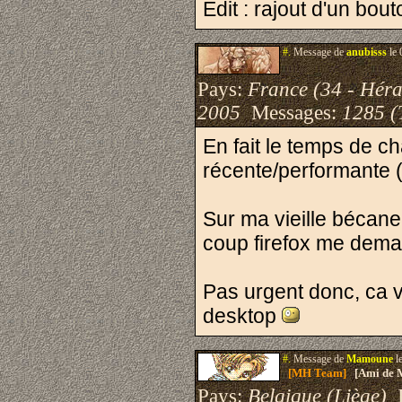
Edit : rajout d'un bout
#.
Message de
anubisss
le 
Pays:
France (34 - Héra
2005
Messages:
1285 (
En fait le temps de 
récente/performante 
Sur ma vieille bécane
coup firefox me deman
Pas urgent donc, ca 
desktop
#.
Message de
Mamoune
l
[MH Team]
[Ami de 
Pays:
Belgique (Liège)
I