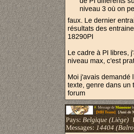
de PI différents 
niveau 3 où on peu
faux. Le dernier entr
résultats des entrai
18290PI
Le cadre à PI libres, 
niveau max, c'est pra
Moi j'avais demandé la
texte, genre dans un t
forum
#.
Message de
Mamoune
l
[MH Team]
[Ami de 
Pays:
Belgique (Liège)
I
Messages:
14404 (Balro