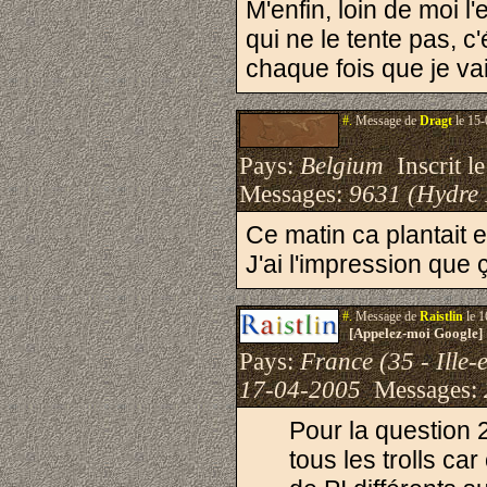
M'enfin, loin de moi 
qui ne le tente pas, c
chaque fois que je va
#.
Message de
Dragt
le 15-
Pays:
Belgium
Inscrit le
Messages:
9631 (Hydre
Ce matin ca plantait 
J'ai l'impression que 
#.
Message de
Raistlin
le 1
[Appelez-moi Google]
Pays:
France (35 - Ille-e
17-04-2005
Messages:
Pour la question 
tous les trolls ca