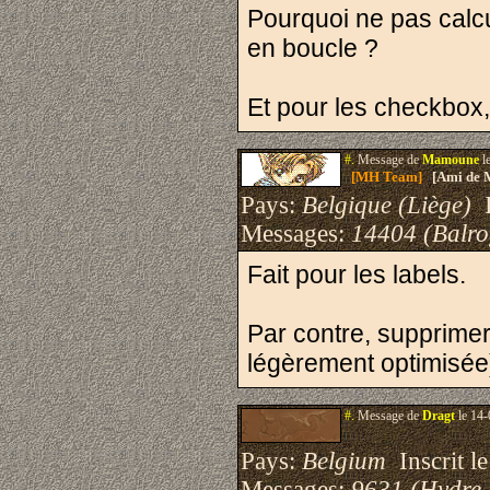
Pourquoi ne pas calcu
en boucle ?
Et pour les checkbox,
#.
Message de
Mamoune
l
[MH Team]
[Ami de 
Pays:
Belgique (Liège)
I
Messages:
14404 (Balro
Fait pour les labels.
Par contre, supprimer 
légèrement optimisée
#.
Message de
Dragt
le 14-
Pays:
Belgium
Inscrit le
Messages:
9631 (Hydre