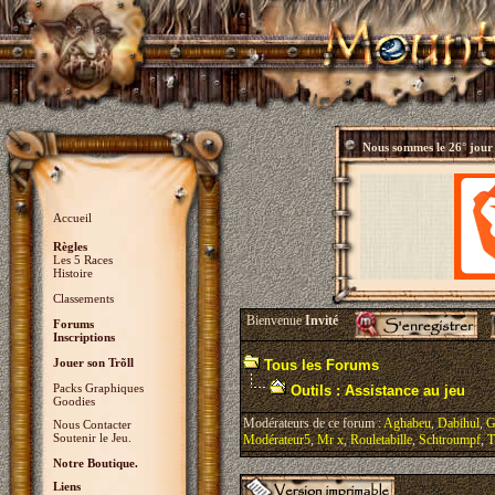
Nous sommes le
26° jour
Accueil
Règles
Les 5 Races
Histoire
Classements
Bienvenue
Invité
Forums
Inscriptions
Jouer son Trõll
Tous les Forums
Packs Graphiques
Outils : Assistance au jeu
Goodies
Modérateurs de ce forum :
Aghabeu
,
Dabihul
,
G
Nous Contacter
Soutenir le Jeu.
Modérateur5
,
Mr x
,
Rouletabille
,
Schtroumpf
,
T
Notre Boutique.
Liens