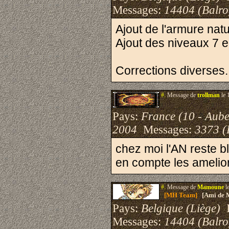
Messages:
14404 (Balro
Ajout de l'armure natu
Ajout des niveaux 7 
Corrections diverses.
#.
Message de
trollman
le 
Pays:
France (10 - Aube
2004
Messages:
3373 (
chez moi l'AN reste b
en compte les amelior
#.
Message de
Mamoune
l
[MH Team]
[Ami de 
Pays:
Belgique (Liège)
I
Messages:
14404 (Balro