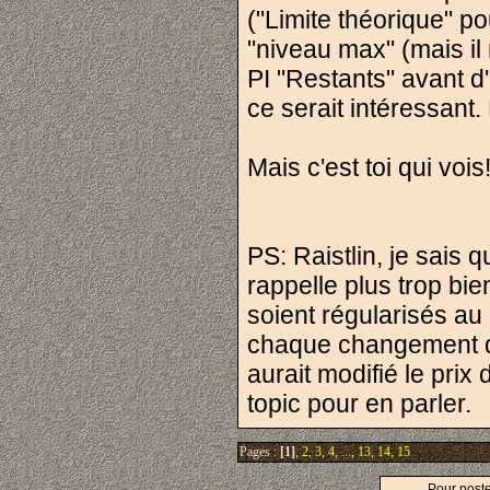
("Limite théorique" po
"niveau max" (mais il
PI "Restants" avant d'a
ce serait intéressant.
Mais c'est toi qui vois
PS: Raistlin, je sais 
rappelle plus trop bi
soient régularisés au
chaque changement d
aurait modifié le prix
topic pour en parler.
Pages :
[1]
,
2
,
3
,
4
, ...,
13
,
14
,
15
Pour post