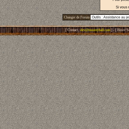
Si vous 
Changer de Forum
[ Contact :
dev@mountyhall.com
] - [ Heure S