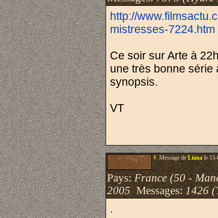
http://www.filmsactu.
mistresses-7224.htm
Ce soir sur Arte à 22h
une très bonne série a
synopsis.
VT
#.
Message de
Liana
le 15-
Pays:
France (50 - Man
2005
Messages:
1426 (
.