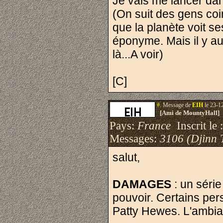
Je vais me lancer da
(On suit des gens coin
que la planète voit se
éponyme. Mais il y a
là...A voir)
[C]
#.
Message de
EIH
le 23-1
[Ami de MountyHall]
Pays:
France
Inscrit le 
Messages:
3106 (Djinn 
salut,
DAMAGES
: un série
pouvoir. Certains per
Patty Hewes. L'ambia