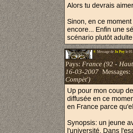
Alors tu devrais aimer
Sinon, en ce moment R
encore... Enfin une s
scénario plutôt adulte
#.
Message de
Jo Poy
le 01
Pays:
France (92 - Haut
16-03-2007
Messages:
Compèt')
Up pour mon coup d
diffusée en ce moment
en France parce qu'el
Synopsis: un jeune av
l'université. Dans l'e