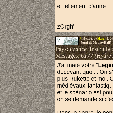
et tellement d'autre
zOrgh'
#.
Message de
Maruk
le 20
[Ami de MountyHall]
Pays:
France
Inscrit le 
Messages:
6177 (Hydre
J'ai maté votre "
Legen
décevant quoi... On s
plus Rukette et moi. C
médiévaux-fantastiqu
et le scénario est pou
on se demande si c'e
Dans le genre, je pen