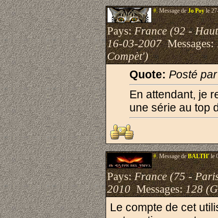
#.
Message de
Jo Poy
le 27
Pays:
France (92 - Haut
16-03-2007
Messages:
Compèt')
Quote:
Posté pa
En attendant, je 
une série au top 
#.
Message de
BALTH'
le 
Pays:
France (75 - Pari
2010
Messages:
128 (G
Le compte de cet util