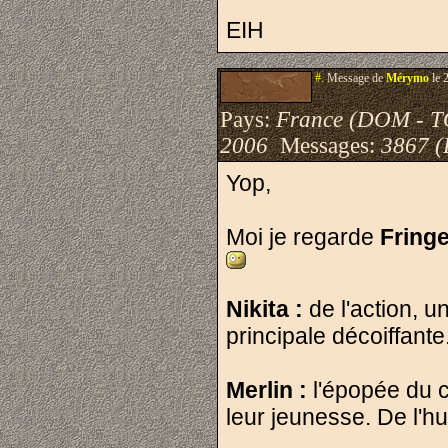
EIH
#.
Message de
Mérymo
le 
Pays:
France (DOM - 
2006
Messages:
3867 (
Yop,
Moi je regarde
Fring
Nikita :
de l'action, u
principale décoiffant
Merlin :
l'épopée du c
leur jeunesse. De l'hu