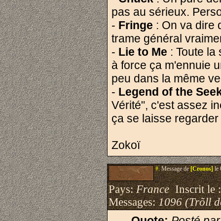
pas au sérieux. Perso,
-
Fringe
: On va dire 
trame général vraimen
-
Lie to Me
: Toute la
à force ça m'ennuie u
peu dans la même ve
-
Legend of the See
Vérité", c'est assez i
ça se laisse regarder
Zokoï
#.
Message de
[Cronos]
le 
Pays:
France
Inscrit le 
Messages:
1096 (Trõll 
Quote:
Posté par