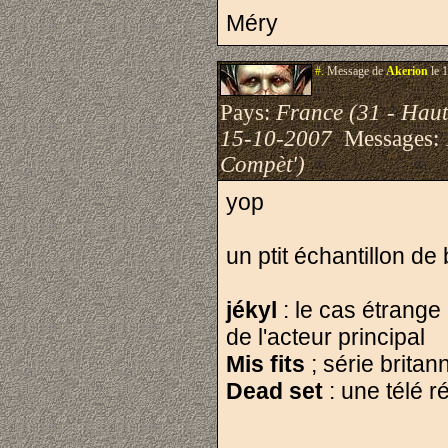
Méry
#.
Message de
Akerion
le 
Pays:
France (31 - Hau
15-10-2007
Messages:
Compèt')
yop
un ptit échantillon de
jékyl
: le cas étrange
de l'acteur principal
Mis fits
; série brita
Dead set
: une télé ré