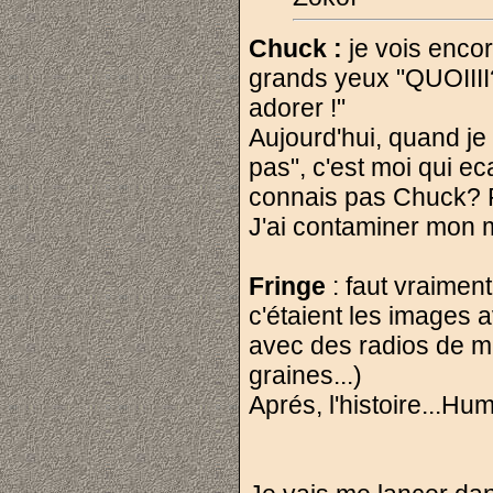
Chuck :
je vois encor
grands yeux "QUOIIII
adorer !"
Aujourd'hui, quand j
pas", c'est moi qui ec
connais pas Chuck? R
J'ai contaminer mon m
Fringe
: faut vraiment
c'étaient les images 
avec des radios de 
graines...)
Aprés, l'histoire...Hum