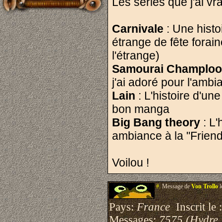
Les séries que j'ai vr
Carnivale
: Une hist
étrange de fête foraine
l'étrange)
Samourai Champloo
j'ai adoré pour l'ambi
Lain
: L'histoire d'une
bon manga
Big Bang theory
: L
ambiance à la "Friends"
Voilou !
#.
Message de
Von Trollo
l
Pays:
France
Inscrit le 
Messages:
7575 (Hydre