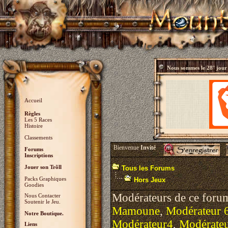
Nous sommes le
28° jour
Accueil
Règles
Les 5 Races
Histoire
Classements
Bienvenue
Invité
Forums
Inscriptions
Jouer son Trõll
Tous les Forums
Packs Graphiques
Hors Jeux
Goodies
Modérateurs de ce foru
Nous Contacter
Soutenir le Jeu.
Mamoune
,
Modérateur 
Notre Boutique.
Modérateur4
,
Modérate
Liens