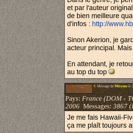
et par l'auteur orig
de bien meilleure qual
d'infos :
http://www.h
Sinon Akerion, je ga
acteur principal. Mais
En attendant, je reto
au top du top
#.
Message de
Mérymo
le 
Pays:
France (DOM - 
2006
Messages:
3867 (
Je me fais Hawaii-Fi
ça me plaît toujours 