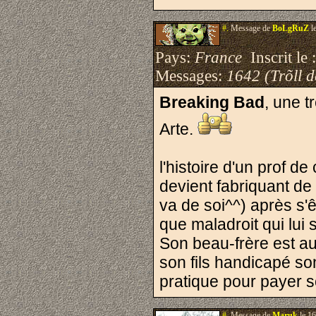
#.
Message de
BoLgRuZ
l
Pays:
France
Inscrit le 
Messages:
1642 (Trõll 
Breaking Bad
, une t
Arte.
l'histoire d'un prof de
devient fabriquant de
va de soi^^) après s'
que maladroit qui lui 
Son beau-frère est au
son fils handicapé son
pratique pour payer so
#.
Message de
Maruk
le 16