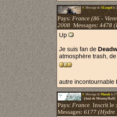
#.
Message de
ALorgol
le 
Pays:
France (86 - Vien
2008
Messages:
4478 (
Up
Je suis fan de
Dead
atmosphère trash, de 
autre incontournable
#.
Message de
Maruk
le 27
[Ami de MountyHall]
Pays:
France
Inscrit le 
Messages:
6177 (Hydre