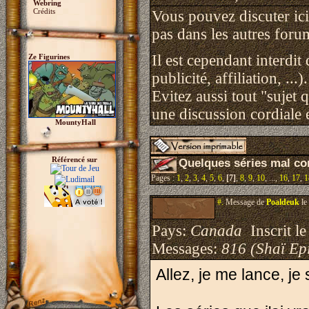
Webring
Crédits
Vous pouvez discuter ici 
pas dans les autres foru
Il est cependant interdit
Ze Figurines
publicité, affiliation, ...).
Evitez aussi tout "sujet 
une discussion cordiale e
MountyHall
Référencé sur
Quelques séries mal c
Pages :
1
,
2
,
3
,
4
,
5
,
6
,
[7]
,
8
,
9
,
10
, ...,
16
,
17
,
1
#.
Message de
Poaldeuk
le
Pays:
Canada
Inscrit le
Messages:
816 (Shaï Epi
Allez, je me lance, je s