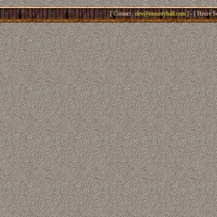
[ Contact :
dev@mountyhall.com
] - [ Heure S