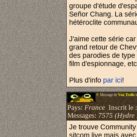
groupe d'étude d'espa
Señor Chang. La série
hétéroclite communau
J'aime cette série car
grand retour de Che
des parodies de type 
film d'espionnage, etc.
Plus d'info
par ici
!
#.
Message de
Von Trollo
l
Pays:
France
Inscrit le 
Messages:
7575 (Hydre
Je trouve Community 
sitcom live mais avec