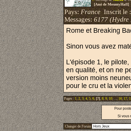
[Ami de MountyHall]
Pays:
France
Inscrit le 
Messages:
6177 (Hydre
Rome et Breaking Bad 
Sinon vous avez ma
L'épisode 1, le pilot
en qualité, et on ne 
version moins neuneu
pour le cru et la vio
Pages :
1
,
2
,
3
,
4
,
5
,
6
,
[7]
,
8
,
9
,
10
, ...,
16
,
17
,
1
Pour post
Si vous 
Changer de Forum