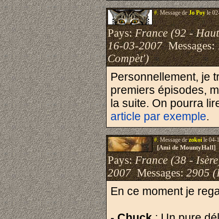
#.
Message de
Jo Poy
le 02
Pays:
France (92 - Haut
16-03-2007
Messages:
Compèt')
Personnellement, je t
premiers épisodes, ma
la suite. On pourra l
article par exemple
.
#.
Message de
zokoi
le 04-
[Ami de MountyHall]
Pays:
France (38 - Isère
2007
Messages:
2905 (
En ce moment je rega
-
Chuck
: Un pure dél