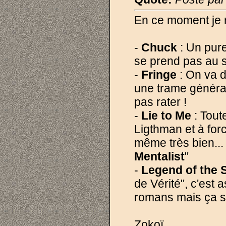
En ce moment je 
-
Chuck
: Un pure
se prend pas au s
-
Fringe
: On va d
une trame général
pas rater !
-
Lie to Me
: Tout
Ligthman et à for
même très bien..
Mentalist
"
-
Legend of the 
de Vérité", c'est 
romans mais ça se
Zokoï