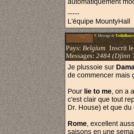
automatiquement mo
-----
L'équipe MountyHall
#.
Message de
Trollalliance
Pays:
Belgium
Inscrit le
Messages:
2484 (Djinn 
Je plussoie sur
Dama
de commencer mais ça 
Pour
lie to me
, on a 
c'est clair que tout 
Dr. House) et que du c
Rome
, excellent auss
saisons en une semai