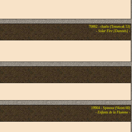
70862 - charlo (Tomawak 53)
-
Solar Fire [Damnés]
-
19904 - Spinoza (Skrim 60)
-
Enfants de la Flamme
-