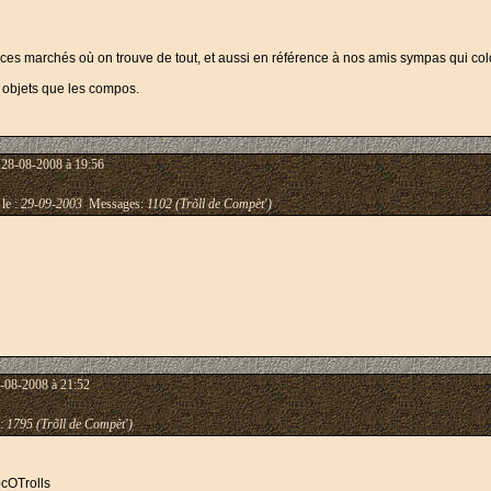
, ces marchés où on trouve de tout, et aussi en référence à nos amis sympas qui col
s objets que les compos.
 28-08-2008 à 19:56
 le :
29-09-2003
Messages:
1102 (Trõll de Compèt')
-08-2008 à 21:52
:
1795 (Trõll de Compèt')
ocOTrolls