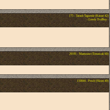
175 - Tarash Tagueule (Kastar 42)
-
Lonely Trollboy
-
20191 - Mamoune (Tomawak 60)
110844 - Pesch (Skrim 49)