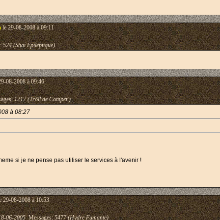
m
le 29-08-2008 à 09:11
:
524 (Shaï Epileptique)
29-08-2008 à 09:46
ages:
1217 (Trõll de Compèt')
008 à 08:27
 meme si je ne pense pas utiliser le services à l'avenir !
e 29-08-2008 à 10:53
18-06-2005
Messages:
5477 (Hydre Fumante)