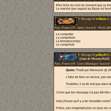
M'en fiche du nom du moment que ça fon
Le marché (par rapport au Bazar du foru
#.
Message de
trollman
le 
Pays:
France (10 - Aube)
Inscrit le :
09-03-200
Le compotier
La compofoire
La terredescompo
Le compohall
#.
Message de
pollux44
le 
[Ami de MountyHall]
Pays:
France (44 - Loire-Altlantique)
Inscrit le
Quote:
Posté par Mamoune @ 28
L'idée de faire un service, pas r
Toutefois, il va de soit que dans 
J'crois que ton message n'a pas été trè
mais j'trouve qu'il y a de chouettes noms
Pollux, pas imagintaif pour un sous sur c