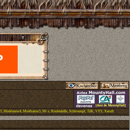
r3
,
Modérateur4
,
Modérateur5
,
Mr x
,
Rouletabille
,
Schtroumpf
,
TilK
,
VYS
,
Xaruth