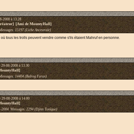
8-2008 à 13:28
éateur] [Ami de MountyHall]
essages:
15197 (Liche Ancestrale)
là où tous les trolls peuvent vendre comme s'ils étaient Mahruf en personne.
e 29-08-2008 à 13:30
MountyHall]
essages:
14404 (Balrog Furax)
e 29-08-2008 à 14:00
MountyHall]
1-2004
Messages:
2294 (Djinn Tonique)