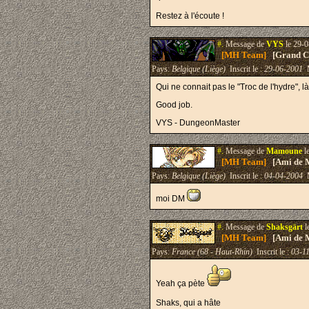
Restez à l'écoute !
#.
Message de
VYS
le 29-0
[MH Team]
[Grand Cr
Pays:
Belgique (Liège)
Inscrit le :
29-06-2001
M
Qui ne connait pas le "Troc de l'hydre", 
Good job.
VYS - DungeonMaster
#.
Message de
Mamoune
l
[MH Team]
[Ami de 
Pays:
Belgique (Liège)
Inscrit le :
04-04-2004
M
moi DM
#.
Message de
Shaksgärt
l
[MH Team]
[Ami de 
Pays:
France (68 - Haut-Rhin)
Inscrit le :
03-1
Yeah ça pète
Shaks, qui a hâte