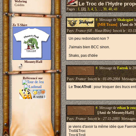
Webring
Le Troc de l'Hydre propo
Crédits
Pages :
1
,
[2]
,
3
,
4
,
5
, ...,
39
,
40
,
41
#.
Message de
Shaksgärt
l
[MH Team]
[Ami de 
Ze T-Shirt
Pays:
France (68 - Haut-Rhin)
Inscrit le :
03-1
Un peu redondant non ?
J'aimais bien BCC sinon.
Shaks, pas d'idée
MountyHall
#.
Message de
Faerok
le 28
Référencé sur
Pays:
France
Inscrit le :
01-09-2004
Messages
Le
TrocATroll
: pour troquer des trucs entr
#.
Message de
ethan le rou
[Ami de MountyHall]
Pays:
France
Inscrit le :
27-11-2003
Messages
je viens d'avoir la même idée que Faero
Troll&Troc
Troc&Troll