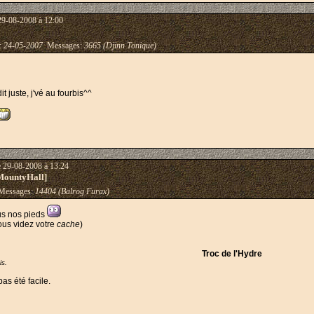
29-08-2008 à 12:00
 :
24-05-2007
Messages:
3665 (Djinn Tonique)
 juste, j'vé au fourbis^^
e 29-08-2008 à 13:24
MountyHall]
essages:
14404 (Balrog Furax)
us nos pieds
ous videz votre
cache
)
Troc de l'Hydre
is.
as été facile.