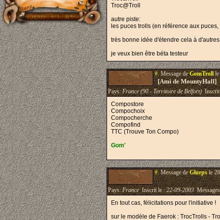
Troc@Troll
autre piste:
les puces trolls (en référence aux puces
très bonne idée d'étendre cela à d'autre
je veux bien être béta testeur
#.
Message de
GomTroll
le
[Ami de MountyHall]
Pays:
France (90 - Territoire de Belfort)
Inscrit
Compostore
Compochoix
Compocherche
Compofind
TTC (Trouve Ton Compo)
Gom'
#.
Message de
Glurps
le 28
Pays:
France
Inscrit le :
22-09-2003
Messages
En tout cas, félicitations pour l'initiative !
sur le modèle de Faerok : TrocTrolls - Tr