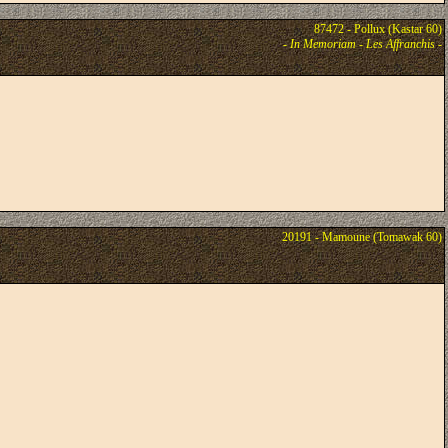
87472 - Pollux (Kastar 60)
-
In Memoriam - Les Affranchis
-
20191 - Mamoune (Tomawak 60)