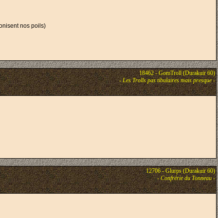
onisent nos poils)
18462 - GomTroll (Durakuir 60)
-
Les Trolls pas tibulaires mais presque
-
12706 - Glurps (Durakuir 60)
-
Confrérie du Tonneau
-