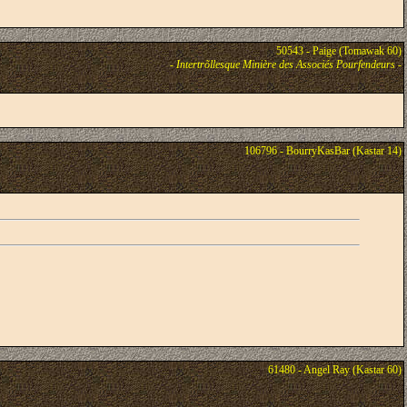
50543 - Paige (Tomawak 60)
-
Intertrõllesque Minière des Associés Pourfendeurs
-
106796 - BourryKasBar (Kastar 14)
61480 - Angel Ray (Kastar 60)