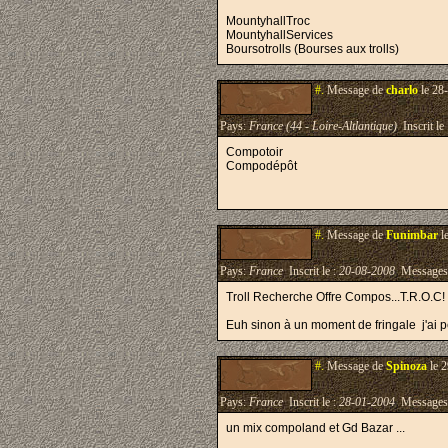
MountyhallTroc
MountyhallServices
Boursotrolls (Bourses aux trolls)
#.
Message de
charlo
le 28
Pays:
France (44 - Loire-Altlantique)
Inscrit le
Compotoir
Compodépôt
#.
Message de
Funimbar
l
Pays:
France
Inscrit le :
20-08-2008
Messages
Troll Recherche Offre Compos...T.R.O.C!
Euh sinon à un moment de fringale j'ai 
#.
Message de
Spinoza
le 2
Pays:
France
Inscrit le :
28-01-2004
Messages
un mix compoland et Gd Bazar ...