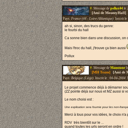
#.
Message de
pollux44
le 
[Ami de MountyHall]
Pays:
France (44 - Loire-Altlantique)
Inscrit le
ah si, sinon, des trucs du genre:
le fourbi du hall
Ca sonne bien dans une discussion, on dit
Mais l'troc du hall, j'trouve ça bien aussi
Pollux
#.
Message de
Mamoune
l
[MH Team]
[Ami de 
Pays:
Belgique (Liège)
Inscrit le :
04-04-2004
M
Le projet commence déjà à démarrer so
(ZZ pointe déjà sur nous et MZ aussi si v
Le nom choisi est :
Une explication sera fournie pour les non-frança
Merci à tous pour vos idées, le choix n'a p
RDV très bientôt sur le ...
quand toutes les urls seront en ordre !