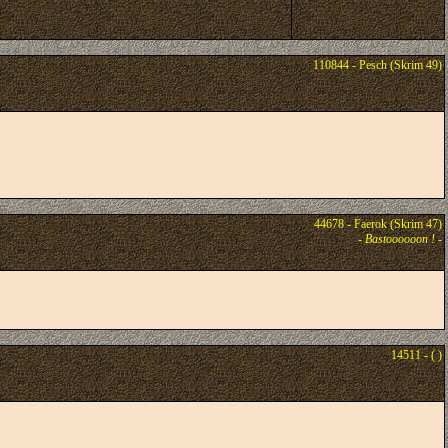
110844 - Pesch (Skrim 49)
44678 - Faerok (Skrim 47)
-
Bastoooooon !
-
14511 - ( )