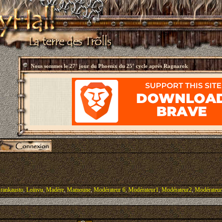
Nous sommes le
27° jour du Phoenix du 25° cycle après Ragnarok
rankausto
,
Loinvu
,
Madère
,
Mamoune
,
Modérateur 6
,
Modérateur1
,
Modérateur2
,
Modérateu