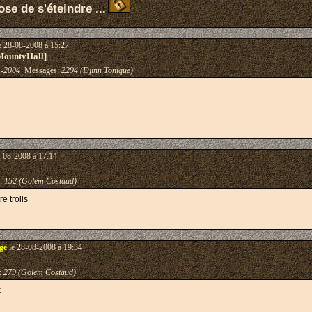
se de s'éteindre ...
e 28-08-2008 à 15:27
MountyHall]
1-2004
Messages:
2294 (Djinn Tonique)
-08-2008 à 17:14
:
152 (Golem Costaud)
e trolls
ge
le 28-08-2008 à 19:34
:
279 (Golem Costaud)
k