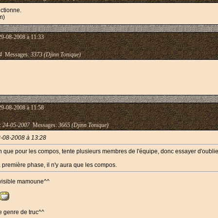
ctionne.
m)
29-08-2008 à 11:33
4
Messages:
3373 (Djinn Tonique)
29-08-2008 à 11:58
 :
24-05-2007
Messages:
3665 (Djinn Tonique)
-08-2008 à 13:28
ien que pour les compos, tente plusieurs membres de l'équipe, donc essayer d'oubli
la première phase, il n'y aura que les compos.
s visible mamoune^^
e genre de truc^^