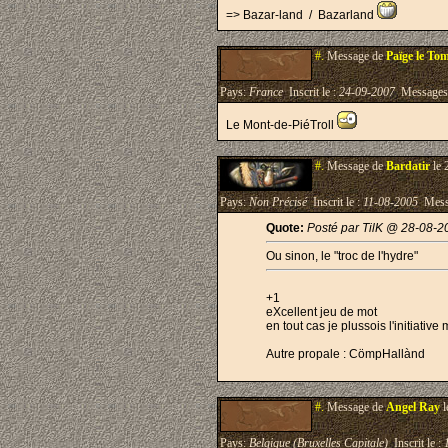
=> Bazar-land / Bazarland
#.
Message de
Païge le To
Pays:
France
Inscrit le :
24-09-2007
Messages
Le Mont-de-PiéTroll
#.
Message de
Bardatir
le 
Pays:
Non Précisé
Inscrit le :
11-08-2005
Mess
Quote:
Posté par TilK @ 28-08-2
Ou sinon, le "troc de l'hydre"
+1
eXcellent jeu de mot
en tout cas je plussois l'initiative
Autre propale : CömpHallànd
#.
Message de
Angel Ray
l
Pays:
Belgique (Bruxelles Capitale)
Inscrit le :