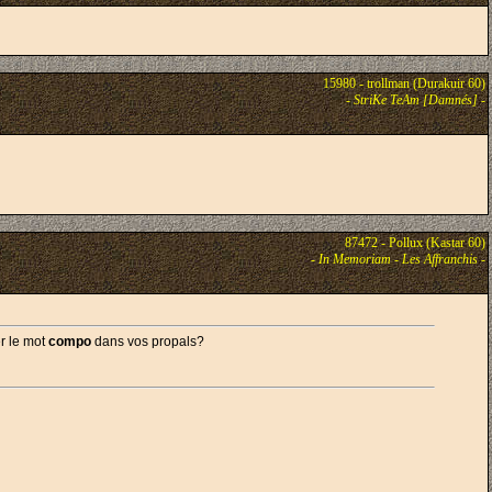
15980 - trollman (Durakuir 60)
-
StriKe TeAm [Damnés]
-
87472 - Pollux (Kastar 60)
-
In Memoriam - Les Affranchis
-
er le mot
compo
dans vos propals?