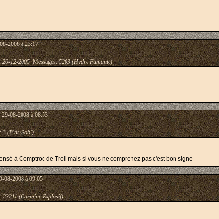
-08-2008 à 23:17
 :
20-12-2005
Messages:
5203 (Hydre Fumante)
e 29-08-2008 à 08:53
:
3 (P'tit Gob')
pensé à Comptroc de Troll mais si vous ne comprenez pas c'est bon signe
9-08-2008 à 09:05
:
23211 (Carmine Explosif)