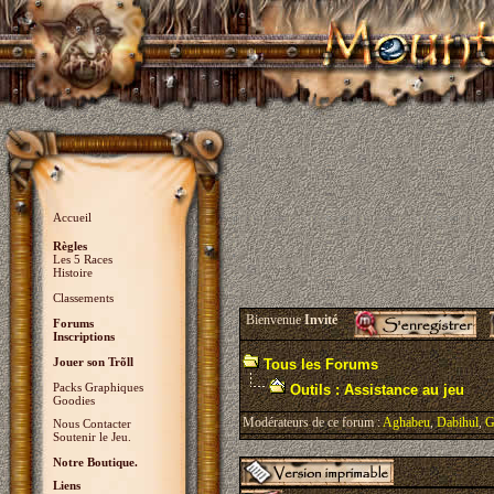
Accueil
Règles
Les 5 Races
Histoire
Classements
Bienvenue
Invité
Forums
Inscriptions
Jouer son Trõll
Tous les Forums
Packs Graphiques
Outils : Assistance au jeu
Goodies
Modérateurs de ce forum :
Aghabeu
,
Dabihul
,
G
Nous Contacter
Soutenir le Jeu.
Notre Boutique.
Liens