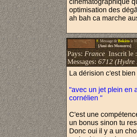
cinématographique qui
optimisation des dégât
ah bah ca marche aus
#.
Message de
Bokûto
le 1
[Ami des Monstres]
Pays:
France
Inscrit le 
Messages:
6712 (Hydre
La dérision c'est bien
"avec un jet plein en a
cornélien "
C'est une compétence,
un bonus sinon tu res
Donc oui il y a un ch