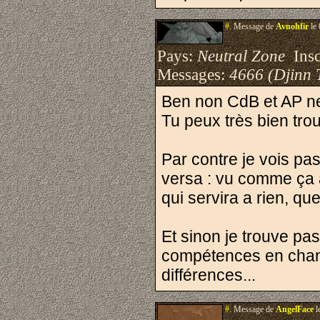
#.
Message de
Avnohfir
le 
Pays:
Neutral Zone
Inscr
Messages:
4666 (Djinn 
Ben non CdB et AP ne
Tu peux très bien tro
Par contre je vois pas
versa : vu comme ça a 
qui servira a rien, quel
Et sinon je trouve pas
compétences en chang
différences...
#.
Message de
AngelFace
l