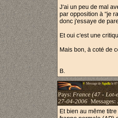
J'ai un peu de mal ave
par opposition à "je r
donc j'essaye de pare
Et oui c'est une critiq
Mais bon, à coté de ce
B.
#.
Message de
Agulla
le 07
Pays:
France (47 - Lot-
27-04-2006
Messages:
Et bien au même titre