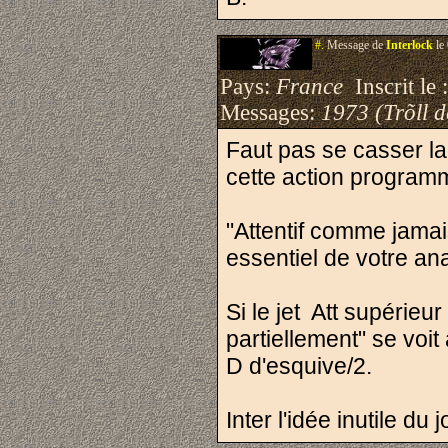
#.
Message de
Interlock
le
Pays:
France
Inscrit le 
Messages:
1973 (Trõll 
Faut pas se casser la
cette action programm
"Attentif comme jama
essentiel de votre an
Si le jet Att supérieur 
partiellement" se voi
D d'esquive/2.
Inter l'idée inutile du j