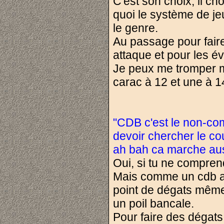
C'est son choix, il ch
quoi le système de jeu
le genre.
Au passage pour faire
attaque et pour les évi
Je peux me tromper ma
carac à 12 et une à 
"CDB c'est le non-com
devoir chercher le co
ah bah ca marche aus
Oui, si tu ne comprend
Mais comme un cdb a
point de dégats même 
un poil bancale.
Pour faire des dégats 