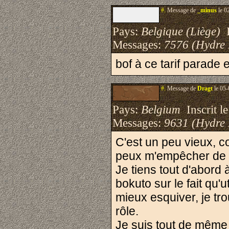
#.
Message de
_minus
le 0
Pays:
Belgique (Liège)
I
Messages:
7576 (Hydre
bof à ce tarif parade 
#.
Message de
Dragt
le 05-
Pays:
Belgium
Inscrit le
Messages:
9631 (Hydre
C'est un peu vieux, 
peux m'empêcher de r
Je tiens tout d'abord
bokuto sur le fait qu'
mieux esquiver, je tr
rôle.
Je suis tout de même 