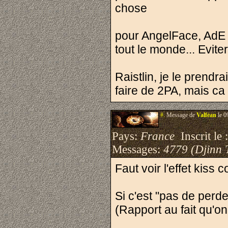
chose
pour AngelFace, AdE c
tout le monde... Evite
Raistlin, je le prendr
faire de 2PA, mais ca
#.
Message de
Valfëan
le 0
Pays:
France
Inscrit le 
Messages:
4779 (Djinn 
Faut voir l'effet kiss c
Si c'est "pas de perde
(Rapport au fait qu'on