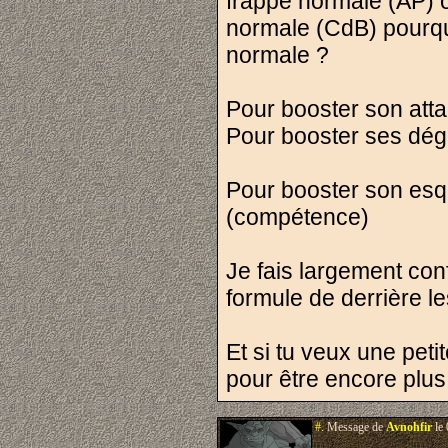
frappe normale (AP) o
normale (CdB) pourqu
normale ?
Pour booster son att
Pour booster ses dég
Pour booster son esqu
(compétence)
Je fais largement co
formule de derrière le
Et si tu veux une peti
pour être encore plus 
#.
Message de
Avnohfir
le 