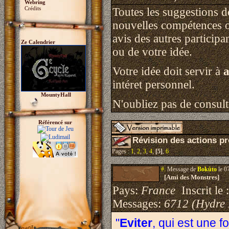
Webring
Crédits
Toutes les suggestions d
nouvelles compétences o
avis des autres particip
Ze Calendrier
ou de votre idée.
Votre idée doit servir à
a
intéret personnel.
MountyHall
N'oubliez pas de consulte
Référencé sur
Révision des actions p
Pages :
1
,
2
,
3
,
4
,
[5]
,
6
#.
Message de
Bokûto
le 0
[Ami des Monstres]
Pays:
France
Inscrit le 
Messages:
6712 (Hydre
"
Eviter
, qui est une 