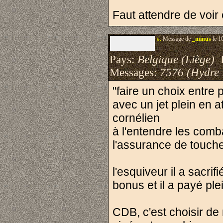
Faut attendre de voir c
#.
Message de
_minus
le 1
Pays:
Belgique (Liège)
I
Messages:
7576 (Hydre
"faire un choix entre 
avec un jet plein en a
cornélien
à l'entendre les comba
l'assurance de touch
l'esquiveur il a sacrif
bonus et il a payé plei
CDB, c'est choisir d