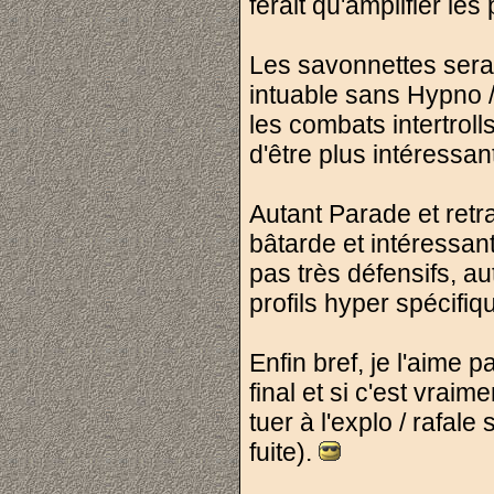
ferait qu'amplifier les
Les savonnettes sera
intuable sans Hypno /
les combats intertroll
d'être plus intéressan
Autant Parade et retra
bâtarde et intéressan
pas très défensifs, aut
profils hyper spécifiq
Enfin bref, je l'aime 
final et si c'est vrai
tuer à l'explo / rafale 
fuite).