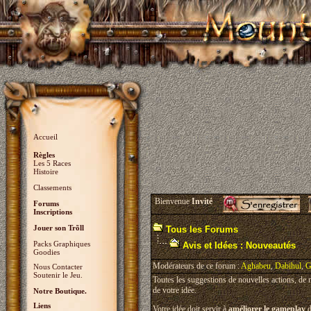
Accueil
Règles
Les 5 Races
Histoire
Classements
Bienvenue
Invité
Forums
Inscriptions
Jouer son Trõll
Tous les Forums
Packs Graphiques
Avis et Idées : Nouveautés
Goodies
Modérateurs de ce forum :
Aghabeu
,
Dabihul
,
G
Nous Contacter
Soutenir le Jeu.
Toutes les suggestions de nouvelles actions, de
de votre idée.
Notre Boutique.
Liens
Votre idée doit servir à
améliorer le gameplay
d