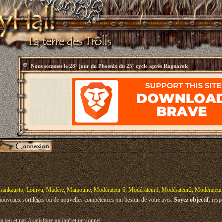
Nous sommes le
28° jour du Phoenix du 25° cycle après Ragnarok
rankausto
,
Loinvu
,
Madère
,
Mamoune
,
Modérateur 6
,
Modérateur1
,
Modérateur2
,
Modérateu
 nouveaux sortilèges ou de nouvelles compétences ont besoin de votre avis.
Soyez objectif
, res
u jeu et pas à satisfaire un intéret personnel.