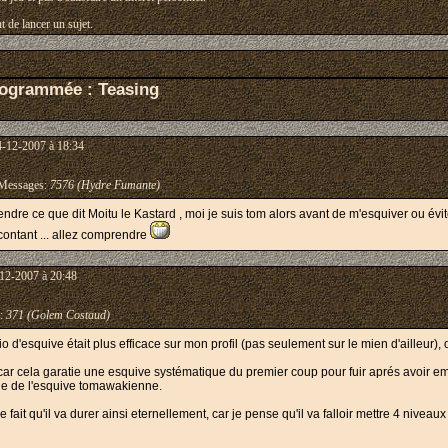
t de lancer un sujet.
rogrammée : Teasing
4-12-2007 à 18:34
essages:
7576 (Hydre Fumante)
rendre ce que dit Moitu le Kastard , moi je suis tom alors avant de m'esquiver ou évi
t contant ... allez comprendre
12-2007 à 20:48
:
371 (Golem Costaud)
io d'esquive était plus efficace sur mon profil (pas seulement sur le mien d'ailleur),
 car cela garatie une esquive systématique du premier coup pour fuir aprés avoir em
ole de l'esquive tomawakienne.
 le fait qu'il va durer ainsi eternellement, car je pense qu'il va falloir mettre 4 ni