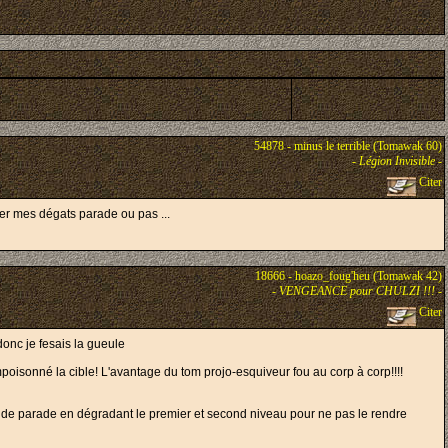
54878 - minus le terrible (Tomawak 60)
-
Légion Invisible
-
Citer
ter mes dégats parade ou pas ...
18666 - hoazo_foug'heu (Tomawak 42)
-
VENGEANCE pour CHULZI !!!
-
Citer
 donc je fesais la gueule
poisonné la cible! L'avantage du tom projo-esquiveur fou au corp à corp!!!!
veaux de parade en dégradant le premier et second niveau pour ne pas le rendre