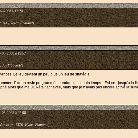
02-2008 à 13:20
:
341 (Golem Costaud)
5-03-2008 à 19:57
:
35 (P'tit Gob')
nces. Le jeu devient un peu plus un jeu de stratégie !
mmée, l'action reste programmée pendant un certain temps... Est-ce jusqu'à la fin d
rappé alors que ma DLA était achevée, mais que je n'avais pas encore activé la suiva
5-03-2008 à 22:00
essages:
7576 (Hydre Fumante)