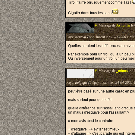
Trroll fairre brrusquement comme Taz !
Gigotirr dans tous les sens
#.
Message de
Avnohfir
le 
Pays:
Neutral Zone
Inscrit le :
16-02-2003
Mes
Quelles seraient les différences au niveau
Par exemple pour un troll qui a un peu p
Ou inversement pour un troll un peu meil
#.
Message de
_minus
le 1
Pays:
Belgique (Liège)
Inscrit le :
24-04-2005
M
peut être basé sur une autre carac en plu
mais surtout pour quel effet
quelle différence sur l'assaillant lorsque
un malus d'esquive pour l'assaillant ?
à mon avis c'est le contraire
+ d'esquive => éviter est mieux
+ d'attaque => c'est parade qui est intér