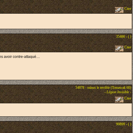
Citer
35486 - ( )
Citer
s avoir contre-attaqué....
54878 - minus le terrible (Tomawak 60)
-
Légion Invisible
-
Citer
90899 - ( )