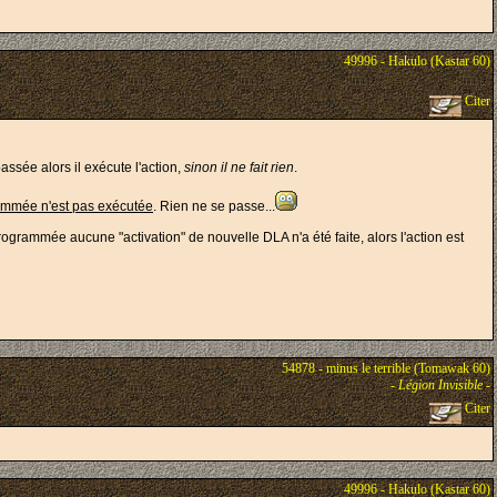
49996 - Hakulo (Kastar 60)
Citer
assée alors il exécute l'action,
sinon il ne fait rien
.
ammée n'est pas exécutée
. Rien ne se passe...
rogrammée aucune "activation" de nouvelle DLA n'a été faite, alors l'action est
54878 - minus le terrible (Tomawak 60)
-
Légion Invisible
-
Citer
49996 - Hakulo (Kastar 60)