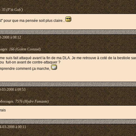
:
35 (P'tit Gob')
st" pour que ma pensée soit plus claire...
3-2008 à 08:12
ages:
166 (Golem Costaud)
me suis fait attaqué avant la fin de ma DLA. Je me retrouve à coté de la bestiole san
 ou fuit-on avant de contre-attaquer ?
 comprendre comment ça marche,
0-03-2008 à 09:53
essages:
7576 (Hydre Fumante)
rais
4-03-2008 à 00:11