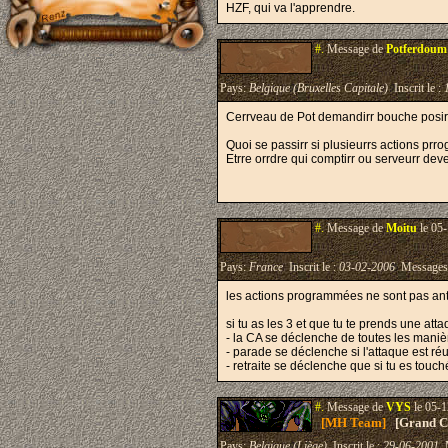
HZF, qui va l'apprendre.
#.
Message de
Potferdoum
Pays:
Belgique (Bruxelles Capitale)
Inscrit le :
Cerrveau de Pot demandirr bouche posirr
Quoi se passirr si plusieurrs actions prr
Etrre orrdre qui comptirr ou serveurr dev
#.
Message de
Moitu
le 05-
Pays:
France
Inscrit le :
03-02-2006
Messages
les actions programmées ne sont pas ant
si tu as les 3 et que tu te prends une atta
- la CA se déclenche de toutes les man
- parade se déclenche si l'attaque est ré
- retraite se déclenche que si tu es touch
#.
Message de
VYS
le 05-1
[MH Team]
[Grand Cr
Pays:
Belgique (Liège)
Inscrit le :
29-06-2001
M