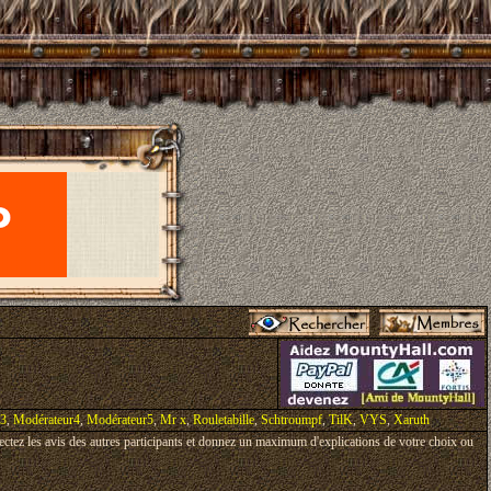
r3
,
Modérateur4
,
Modérateur5
,
Mr x
,
Rouletabille
,
Schtroumpf
,
TilK
,
VYS
,
Xaruth
pectez les avis des autres participants et donnez un maximum d'explications de votre choix ou