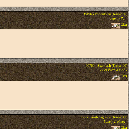
35196 - Potferdoum (Kastar 60)
-
Family Pot
-
Citer
90760 - Skarklash (Kastar 60)
-
Les Potes à moÂ
-
Citer
175 - Tarash Tagueule (Kastar 42)
-
Lonely Trollboy
-
Citer