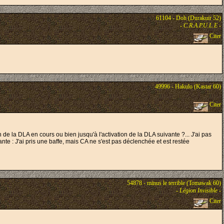
61104 - Doh (Durakuir 52)
-
C.R.A.P.U.L.E
-
Citer
49996 - Hakulo (Kastar 60)
Citer
e la DLA en cours ou bien jusqu'à l'activation de la DLA suivante ?... J'ai pas
nte : J'ai pris une baffe, mais CA ne s'est pas déclenchée et est restée
54878 - minus le terrible (Tomawak 60)
-
Légion Invisible
-
Citer