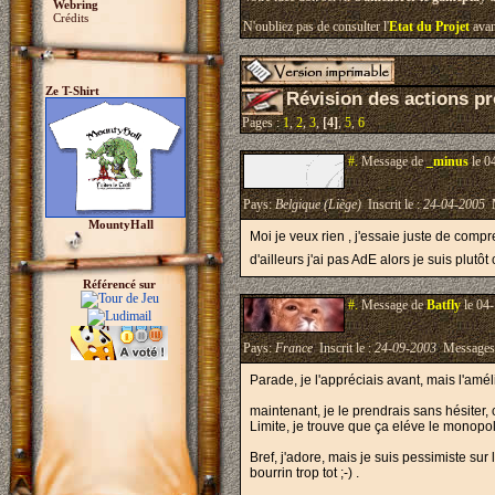
Webring
Crédits
N'oubliez pas de consulter l'
Etat du Projet
avan
Ze T-Shirt
Révision des actions p
Pages :
1
,
2
,
3
,
[4]
,
5
,
6
#.
Message de
_minus
le 0
Pays:
Belgique (Liège)
Inscrit le :
24-04-2005
M
MountyHall
Moi je veux rien , j'essaie juste de comp
d'ailleurs j'ai pas AdE alors je suis plutô
Référencé sur
#.
Message de
Batfly
le 04-
Pays:
France
Inscrit le :
24-09-2003
Messages
Parade, je l'appréciais avant, mais l'amél
maintenant, je le prendrais sans hésiter,
Limite, je trouve que ça eléve le monop
Bref, j'adore, mais je suis pessimiste sur
bourrin trop tot ;-) .