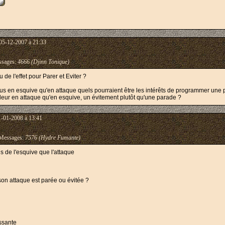
05-12-2007 à 21:33
sages:
4666 (Djinn Tonique)
 de l'effet pour Parer et Eviter ?
lus en esquive qu'en attaque quels pourraient être les intérêts de programmer une 
leur en attaque qu'en esquive, un évitement plutôt qu'une parade ?
1-01-2008 à 13:41
essages:
7576 (Hydre Fumante)
s de l'esquive que l'attaque
 son attaque est parée ou évitée ?
essante