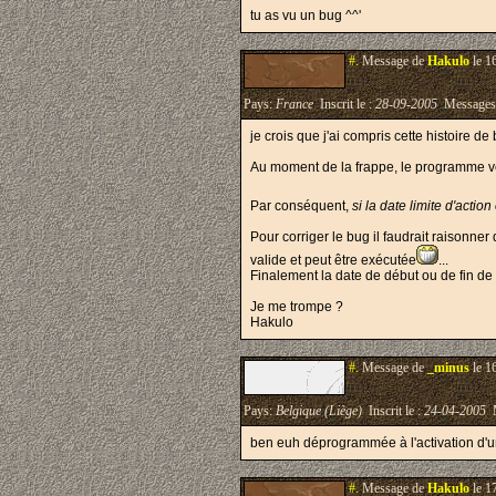
tu as vu un bug ^^'
#.
Message de
Hakulo
le 1
Pays:
France
Inscrit le :
28-09-2005
Messages
je crois que j'ai compris cette histoire de
Au moment de la frappe, le programme vérif
Par conséquent,
si la date limite d'actio
Pour corriger le bug il faudrait raisonne
valide et peut être exécutée
...
Finalement la date de début ou de fin de D
Je me trompe ?
Hakulo
#.
Message de
_minus
le 1
Pays:
Belgique (Liège)
Inscrit le :
24-04-2005
M
ben euh déprogrammée à l'activation d'un
#.
Message de
Hakulo
le 1