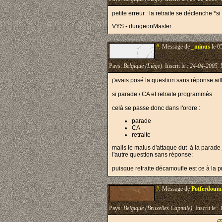
petite erreur : la retraite se déclenche *si
VYS - dungeonMaster
#.
Message de
_minus
le 0
Pays:
Belgique (Liège)
Inscrit le :
24-04-2005
M
j'avais posé la question sans réponse ail
si parade / CA et retraite programmés
celà se passe donc dans l'ordre :
parade
CA
retraite
mails le malus d'attaque dut à la parade j
l'autre question sans réponse:
puisque retraite décamoufle est ce à l
#.
Message de
Potferdoum
Pays:
Belgique (Bruxelles Capitale)
Inscrit le :