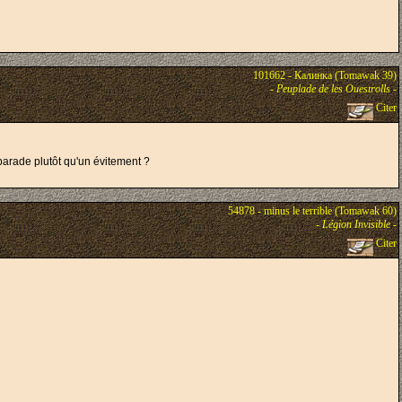
101662 - Калинка (Tomawak 39)
-
Peuplade de les Ouestrolls
-
Citer
parade plutôt qu'un évitement ?
54878 - minus le terrible (Tomawak 60)
-
Légion Invisible
-
Citer