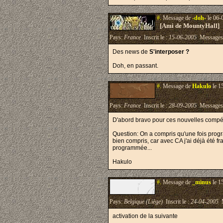
#.
Message de
-doh-
le 06-
[Ami de MountyHall]
Pays:
France
Inscrit le :
15-06-2005
Messages
Des news de
S'interposer ?
Doh, en passant.
#.
Message de
Hakulo
le 1
Pays:
France
Inscrit le :
28-09-2005
Messages
D'abord bravo pour ces nouvelles compéte
Question: On a compris qu'une fois progra
bien compris, car avec CA j'ai déjà été f
programmée...
Hakulo
#.
Message de
_minus
le 1
Pays:
Belgique (Liège)
Inscrit le :
24-04-2005
M
activation de la suivante