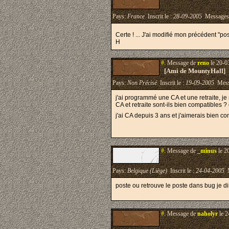
Pays:
France
Inscrit le :
28-09-2005
Messages
Certe ! ... J'ai modifié mon précédent "po
H
#.
Message de
reno
le 20-0
[Ami de MountyHall]
Pays:
Non Précisé
Inscrit le :
19-09-2005
Mess
j'ai programmé une CA et une retraite, je 
CA et retraite sont-ils bien compatibles ?
j'ai CA depuis 3 ans et j'aimerais bien
#.
Message de
_minus
le 2
Pays:
Belgique (Liège)
Inscrit le :
24-04-2005
M
poste ou retrouve le poste dans bug je di
#.
Message de
naholyr
le 2