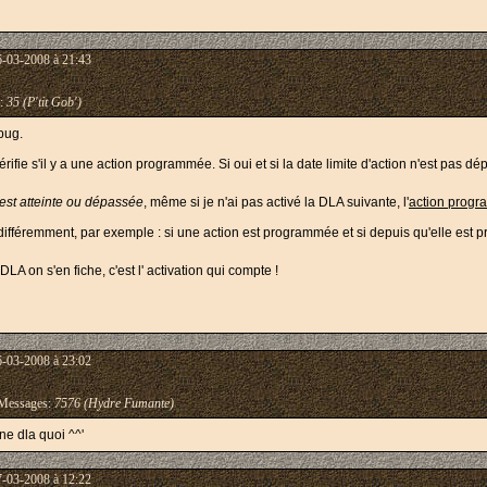
6-03-2008 à 21:43
:
35 (P'tit Gob')
 bug.
ie s'il y a une action programmée. Si oui et si la date limite d'action n'est pas dép
n est atteinte ou dépassée
, même si je n'ai pas activé la DLA suivante, l'
action progr
r différemment, par exemple : si une action est programmée et si depuis qu'elle est p
LA on s'en fiche, c'est l' activation qui compte !
6-03-2008 à 23:02
essages:
7576 (Hydre Fumante)
e dla quoi ^^'
7-03-2008 à 12:22