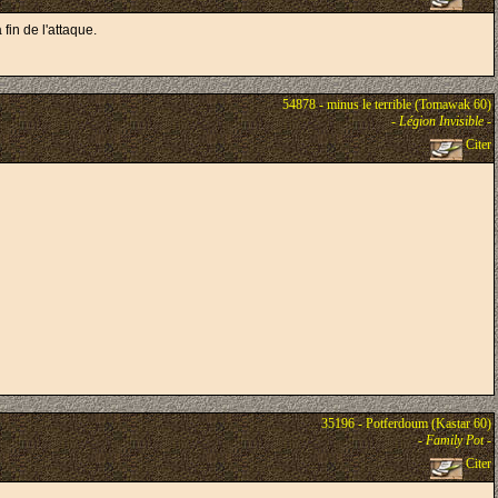
 fin de l'attaque.
54878 - minus le terrible (Tomawak 60)
-
Légion Invisible
-
Citer
35196 - Potferdoum (Kastar 60)
-
Family Pot
-
Citer