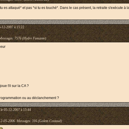
 tu es attaqué* et pas *si tu es touché*. Dans le cas présent, la retraite s'exécute à la
5-12-2007 à 15:22
essages:
7576 (Hydre Fumante)
leur
oue t'il sur la CA ?
a programmation ou au déclanchement ?
le 05-12-2007 à 15:44
12-05-2006
Messages:
316 (Golem Costaud)