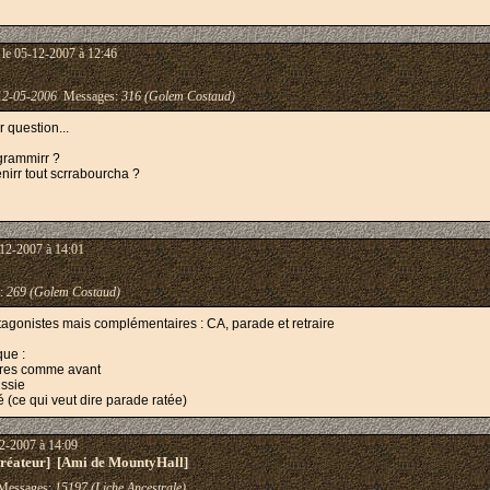
le 05-12-2007 à 12:46
12-05-2006
Messages:
316 (Golem Costaud)
 question...
ogrammirr ?
enirr tout scrrabourcha ?
12-2007 à 14:01
:
269 (Golem Costaud)
agonistes mais complémentaires : CA, parade et retraire
que :
ières comme avant
ussie
é (ce qui veut dire parade ratée)
2-2007 à 14:09
éateur] [Ami de MountyHall]
essages:
15197 (Liche Ancestrale)