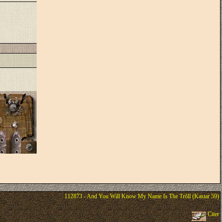
112873 - And You Will Know My Name Is The Trõll (Kastar 59)
Citer