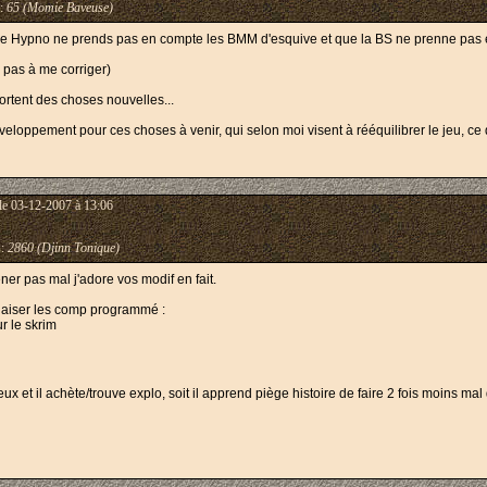
:
65 (Momie Baveuse)
ue Hypno ne prends pas en compte les BMM d'esquive et que la BS ne prenne pas 
z pas à me corriger)
rtent des choses nouvelles...
développement pour ces choses à venir, qui selon moi visent à rééquilibrer le jeu, ce
le 03-12-2007 à 13:06
s:
2860 (Djinn Tonique)
ner pas mal j'adore vos modif en fait.
 biaiser les comp programmé :
r le skrim
ceux et il achète/trouve explo, soit il apprend piège histoire de faire 2 fois moins ma