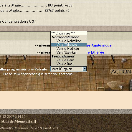
3-12-2007 à 14:15
 [Ami de MountyHall]
-04-2005
Messages:
27087 (Demi-Dieu)