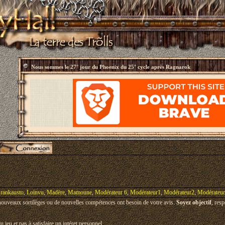
Nous sommes le
27° jour du Phoenix du 25° cycle après Ragnarok
rankausto
,
Loinvu
,
Madère
,
Mamoune
,
Modérateur 6
,
Modérateur1
,
Modérateur2
,
Modérateu
 nouveaux sortilèges ou de nouvelles compétences ont besoin de votre avis.
Soyez objectif
, res
u jeu et pas à satisfaire un intéret personnel.