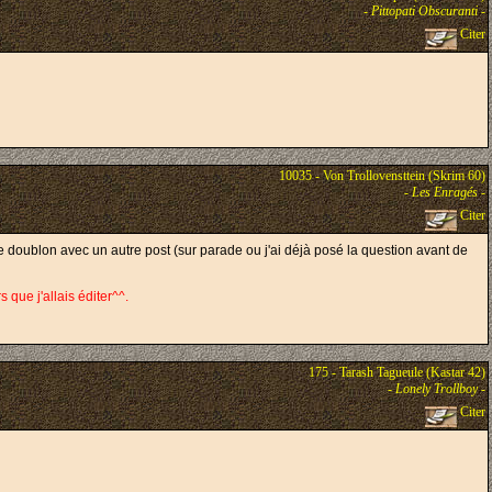
-
Pittopati Obscuranti
-
Citer
10035 - Von Trollovensttein (Skrim 60)
-
Les Enragés
-
Citer
e doublon avec un autre post (sur parade ou j'ai déjà posé la question avant de
que j'allais éditer^^.
175 - Tarash Tagueule (Kastar 42)
-
Lonely Trollboy
-
Citer