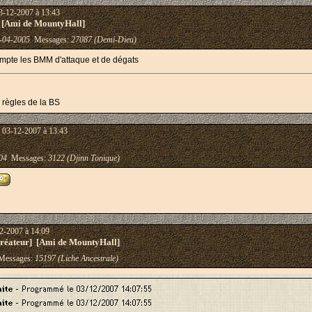
3-12-2007 à 13:43
 [Ami de MountyHall]
-04-2005
Messages:
27087 (Demi-Dieu)
mpte les BMM d'attaque et de dégats
es règles de la BS
 03-12-2007 à 13:43
04
Messages:
3122 (Djinn Tonique)
2-2007 à 14:09
éateur] [Ami de MountyHall]
essages:
15197 (Liche Ancestrale)