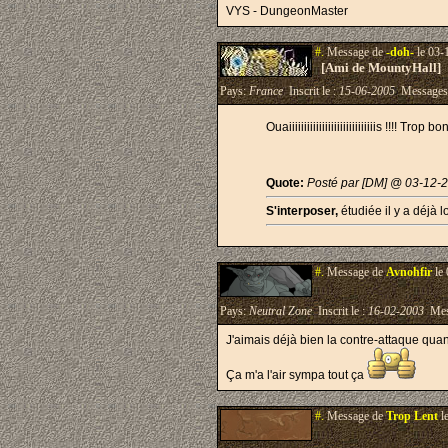
VYS - DungeonMaster
#.
Message de
-doh-
le 03-
[Ami de MountyHall]
Pays:
France
Inscrit le :
15-06-2005
Messages
Ouaiiiiiiiiiiiiiiiiiiiiiiiiiiiiis !!!! Trop bo
Quote:
Posté par [DM] @ 03-12-
S'interposer,
étudiée il y a déjà 
#.
Message de
Avnohfir
le 
Pays:
Neutral Zone
Inscrit le :
16-02-2003
Mes
J'aimais déjà bien la contre-attaque quan
Ça m'a l'air sympa tout ça
#.
Message de
Trop Lent
l