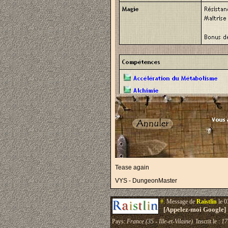
Tease again
VYS - DungeonMaster
#.
Message de
Raistlin
le 0
[Appelez-moi Google]
Pays:
France (35 - Ille-et-Vilaine)
Inscrit le :
17