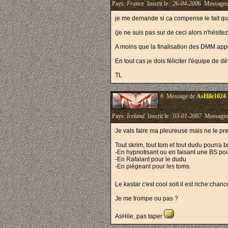
Pays:
France
Inscrit le :
26-04-2006
Messages
je me demande si ca compense le fait q
(je ne suis pas sur de ceci alors n'hésite
A moins que la finalisation des DMM appo
En tout cas je dois féliciter l'équipe de 
TL
#.
Message de
AsHile1024
Pays:
Iceland
Inscrit le :
03-01-2007
Message
Je vais faire ma pleureuse mais ne le pre
Tout skrim, tout tom et tout dudu pourra
-En hypnotisant ou en faisant une BS pou
-En Rafalant pour le dudu
-En piégeant pour les toms.
Le kastar c'est cool soit il est riche:chan
Je me trompe ou pas ?
AsHile, pas taper