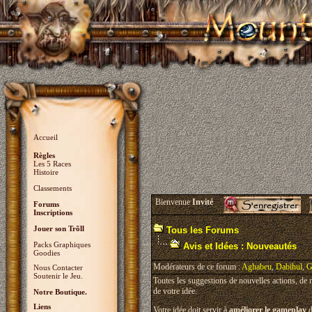
Accueil
Règles
Les 5 Races
Histoire
Classements
Bienvenue
Invité
Forums
Inscriptions
Jouer son Trõll
Tous les Forums
Packs Graphiques
Avis et Idées : Nouveautés
Goodies
Modérateurs de ce forum :
Aghabeu
,
Dabihul
,
G
Nous Contacter
Soutenir le Jeu.
Toutes les suggestions de nouvelles actions, de
de votre idée.
Notre Boutique.
Liens
Votre idée doit servir à
améliorer le gameplay
d