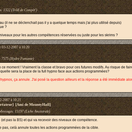
s:
1322 (Trõll de Compèt')
u (il ne se déclenchait pas il y a quelque temps mais j'ai plus utilisé depuis)
que ?
 niveaux pour les autres compétences réservées ou juste pour les skrims ?
e 03-12-2007 à 10:20
:
7575 (Hydre Fumante)
ce moment ! Vraiment la classe et bravo pour ces futures modifs. Au risque de fair
, quelle sera la place de la full hypno face aux actions programmées?
pnos, ça annule. J'ai posé la question ailleurs et la réponse a été immédiate alors 
2-2007 à 10:21
éateur] [Ami de MountyHall]
essages:
15197 (Liche Ancestrale)
e (et pas la BS) et qui va recevoir des niveaux de compétence.
ge pas, celà annule toutes les actions programmées de la cible.