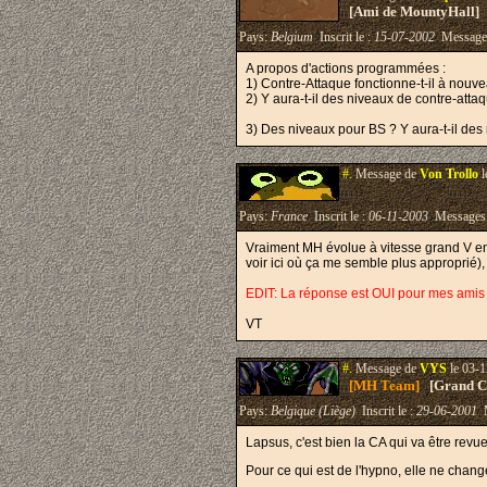
[Ami de MountyHall]
Pays:
Belgium
Inscrit le :
15-07-2002
Message
A propos d'actions programmées :
1) Contre-Attaque fonctionne-t-il à nouvea
2) Y aura-t-il des niveaux de contre-atta
3) Des niveaux pour BS ? Y aura-t-il des
#.
Message de
Von Trollo
l
Pays:
France
Inscrit le :
06-11-2003
Messages
Vraiment MH évolue à vitesse grand V en 
voir ici où ça me semble plus approprié)
EDIT: La réponse est OUI pour mes amis hy
VT
#.
Message de
VYS
le 03-1
[MH Team]
[Grand Cr
Pays:
Belgique (Liège)
Inscrit le :
29-06-2001
M
Lapsus, c'est bien la CA qui va être revu
Pour ce qui est de l'hypno, elle ne chan