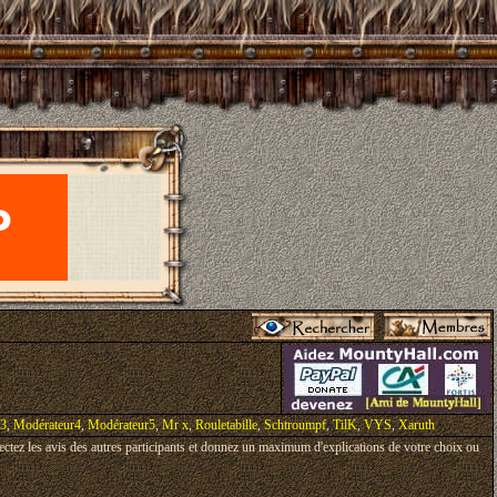
r3
,
Modérateur4
,
Modérateur5
,
Mr x
,
Rouletabille
,
Schtroumpf
,
TilK
,
VYS
,
Xaruth
pectez les avis des autres participants et donnez un maximum d'explications de votre choix ou