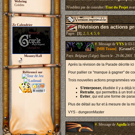
Webring
Crédits
N'oubliez pas de consulter l'
Etat du Projet
avan
Ze Calendrier
Révision des actions p
Pages :
[1]
,
2
,
3
,
4
,
5
,
6
#.
Message de
VYS
le 03-1
[MH Team]
[Grand Cr
Pays:
Belgique (Liège)
Inscrit le :
29-06-2001
M
MountyHall
Après la révision de la Parade décrite ici
Référencé sur
Pour pallier ce "manque à gagner" de c
Trois nouvelles actions programmées vont
S'interposer,
étudiée il y a déjà 
Retraite
, qui permettra à un troll
Eviter
, qui est une forme de para
Plus de détail au fur et à mesure de la m
VYS - dungeonMaster
#.
Message de
Agulla
le 03