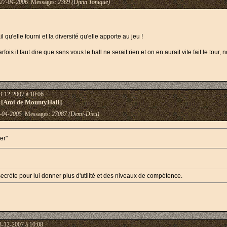
27-04-2006
Messages:
2369 (Djinn Tonique)
il qu'elle fourni et la diversité qu'elle apporte au jeu !
fois il faut dire que sans vous le hall ne serait rien et on en aurait vite fait le tou
3-12-2007 à 10:06
 [Ami de MountyHall]
-04-2005
Messages:
27087 (Demi-Dieu)
er"
secrète pour lui donner plus d'utilité et des niveaux de compétence.
3-12-2007 à 10:08