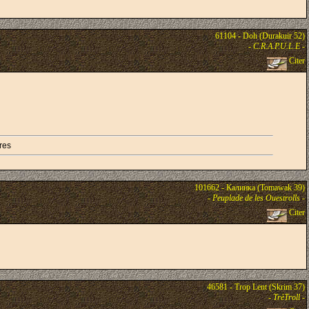
61104 - Doh (Durakuir 52)
-
C.R.A.P.U.L.E
-
Citer
res
101662 - Калинка (Tomawak 39)
-
Peuplade de les Ouestrolls
-
Citer
46581 - Trop Lent (Skrim 37)
-
TrèTroll
-