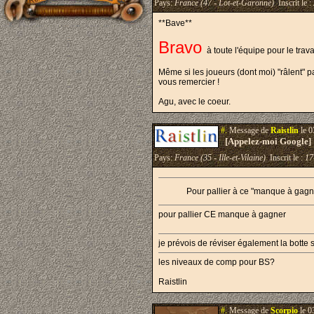
Pays:
France (47 - Lot-et-Garonne)
Inscrit le :
**Bave**
Bravo
à toute l'équipe pour le trava
Même si les joueurs (dont moi) "râlent" par
vous remercier !
Agu, avec le coeur.
#.
Message de
Raistlin
le 0
[Appelez-moi Google]
Pays:
France (35 - Ille-et-Vilaine)
Inscrit le :
17
Pour pallier à ce "manque à gagn
pour pallier CE manque à gagner
je prévois de réviser également la botte 
les niveaux de comp pour BS?
Raistlin
#.
Message de
Scorpio
le 0