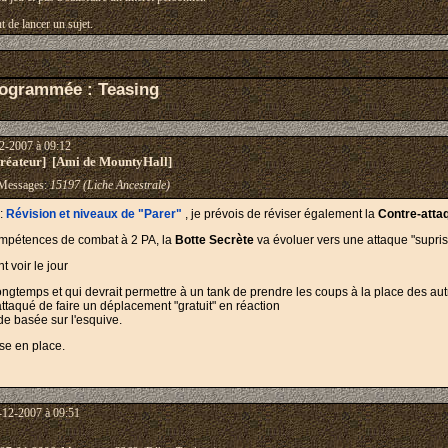
t de lancer un sujet.
rogrammée : Teasing
2-2007 à 09:12
éateur] [Ami de MountyHall]
essages:
15197 (Liche Ancestrale)
 :
Révision et niveaux de "Parer"
, je prévois de réviser également la
Contre-atta
ompétences de combat à 2 PA, la
Botte Secrète
va évoluer vers une attaque "supris
 voir le jour
longtemps et qui devrait permettre à un tank de prendre les coups à la place des aut
 attaqué de faire un déplacement "gratuit" en réaction
de basée sur l'esquive.
ise en place.
-12-2007 à 09:51