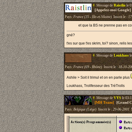
#.
Message de
Raistlin
le 0
[Appelez-moi Google]
Pays:
France (35 - Ille-et-Vilaine)
Inscrit le :
17
et que la BS ne prenne pas en co
gné?
t'es sur que t'es skrim, toi? sinon, relis l
#.
Message de
Loukhass
le
Pays:
France (69 - Rhône)
Inscrit le :
18-10-20
Ashile > Soit il trimul et on en parle plus
Loukhass, Trollfesseur des TrèTrolls
#.
Message de
VYS
le 03-1
[MH Team]
[Grand Cr
Pays:
Belgique (Liège)
Inscrit le :
29-06-2001
M