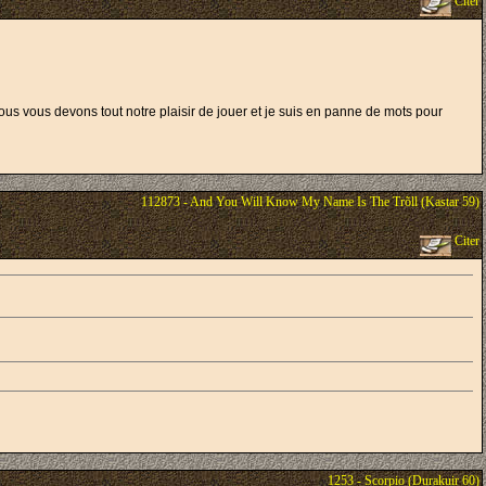
Citer
r, nous vous devons tout notre plaisir de jouer et je suis en panne de mots pour
112873 - And You Will Know My Name Is The Trõll (Kastar 59)
Citer
1253 - Scorpio (Durakuir 60)