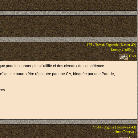
175 - Tarash Tagueule (Kastar 42)
-
Lonely Trollboy
-
Citer
que
pour lui donner plus d'utilité et des niveaux de compétence.
e" qui ne pourra être répliquée par une CA, bloquée par une Parade, ...
res
77514 - Agulla (Tomawak 43)
-
Atra Caterva
-