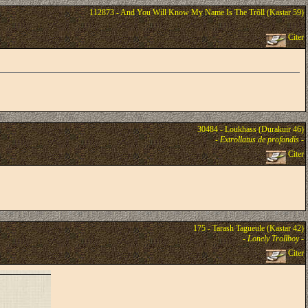
112873 - And You Will Know My Name Is The Trõll (Kastar 59)
Citer
30484 - Loukhass (Durakuir 46)
-
Extrollatus de profondis
-
Citer
175 - Tarash Tagueule (Kastar 42)
-
Lonely Trollboy
-
Citer