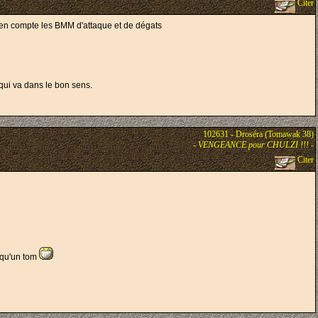
Citer
en compte les BMM d'attaque et de dégats
 qui va dans le bon sens.
102631 - Droséra (Tomawak 38)
-
VENGEANCE pour CHULZI !!!
-
Citer
l qu'un tom