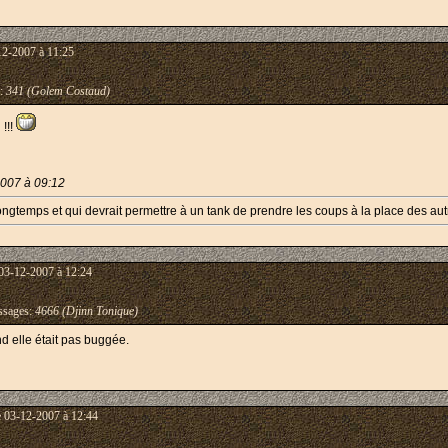
12-2007 à 11:25
:
341 (Golem Costaud)
n !!!
2007 à 09:12
longtemps et qui devrait permettre à un tank de prendre les coups à la place des aut
03-12-2007 à 12:24
sages:
4666 (Djinn Tonique)
d elle était pas buggée.
e 03-12-2007 à 12:44