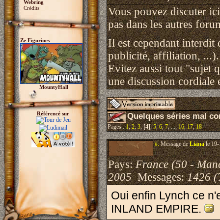
Webring
Crédits
Vous pouvez discuter ici 
pas dans les autres foru
Il est cependant interdit
Ze Figurines
publicité, affiliation, ...).
Evitez aussi tout "sujet 
une discussion cordiale e
MountyHall
Référencé sur
Quelques séries mal c
Pages :
1
,
2
,
3
,
[4]
,
5
,
6
,
7
, ...,
16
,
17
,
18
#.
Message de
Liana
le 19-
Pays:
France (50 - Man
2005
Messages:
1426 (
Oui enfin Lynch ce n
INLAND EMPIRE.