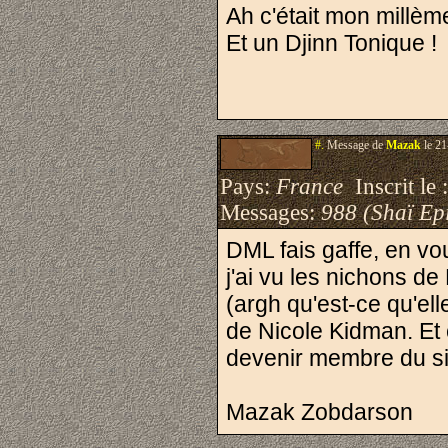
Ah c'était mon millème
Et un Djinn Tonique !
#.
Message de
Mazak
le 21
Pays:
France
Inscrit le 
Messages:
988 (Shaï Epi
DML fais gaffe, en vo
j'ai vu les nichons 
(argh qu'est-ce qu'elle
de Nicole Kidman. E
devenir membre du si
Mazak Zobdarson