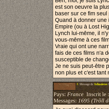
Ben, moi, je suis Lyn
est son oeuvre la plu
baser sur ce fim seul 
Quand à donner une in
Empire (ou à Lost High
Lynch lui-même, il n'
vous-même à ces film
Vraie qui ont une narr
fais de ces films n'a
susceptible de chang
Je ne suis peut-être 
non plus et c'est tan
#.
Message de
Adinaieros
l
Pays:
France
Inscrit le 
Messages:
1695 (Trõll 