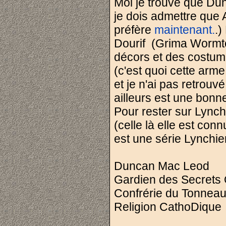
Moi je trouve que Dun
je dois admettre que A
préfère
maintenant.
.)
Dourif (Grima Wormt
décors et des costume
(c'est quoi cette arme 
et je n'ai pas retrouv
ailleurs est une bonne
Pour rester sur Lynch
(celle là elle est con
est une série Lynchi
Duncan Mac Leod
Gardien des Secrets 
Confrérie du Tonnea
Religion CathoDique