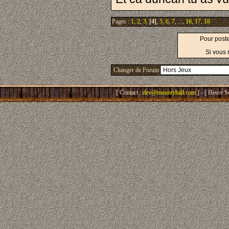
Pages :
1
,
2
,
3
,
[4]
,
5
,
6
,
7
, ...,
16
,
17
,
18
Pour post
Si vous 
Changer de Forum
[ Contact :
dev@mountyhall.com
] - [ Heure S