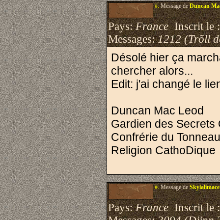
#.
Message de
Duncan Ma
Pays:
France
Inscrit le 
Messages:
1212 (Trõll 
Désolé hier ça marchai
chercher alors...
Edit: j'ai changé le lie
Duncan Mac Leod
Gardien des Secrets 
Confrérie du Tonnea
Religion CathoDique
#.
Message de
Skylalimace
Pays:
France
Inscrit le 