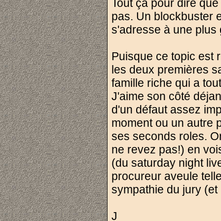
Tout ça pour dire que 
pas. Un blockbuster es
s'adresse à une plus 
Puisque ce topic est re
les deux premières sa
famille riche qui a tou
J'aime son côté déjant
d'un défaut assez imp
moment ou un autre p
ses seconds roles. On 
ne revez pas!) en v
(du saturday night liv
procureur aveule telle
sympathie du jury (et
J