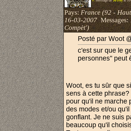
#.
Message de
Jo Poy
le 16
Pays:
France (92 - Haut
16-03-2007
Messages:
Compèt')
Posté par Woot @
c'est sur que le 
personnes" peut ê
Woot, es tu sûr que s
sens à cette phrase? S
pour qu'il ne marche p
des modes et/ou qu'il e
gonflant. Je ne suis 
beaucoup qu'il choisi