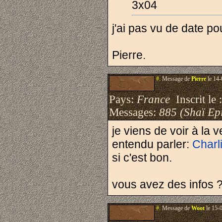
3x04
j'ai pas vu de date po
Pierre.
#.
Message de
Pierre
le 14-
Pays:
France
Inscrit le 
Messages:
885 (Shaï Epi
je viens de voir à la 
entendu parler:
Charl
si c'est bon.
vous avez des infos 
#.
Message de
Woot
le 15-