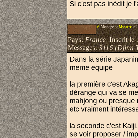
Si c'est pas inédit je l'
#.
Message de
Mystere
le 1
Pays:
France
Inscrit le 
Messages:
3116 (Djinn 
Dans la série Japanima
meme equipe
la première c'est Aka
dérangé qui va se met
mahjong ou presque 
etc vraiment intéressan
la seconde c'est Kaiji,
se voir proposer / imp