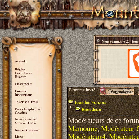
Nous sommes le
26° jour
Accueil
Règles
Les 5 Races
Histoire
Classements
Bienvenue
Invité
Forums
Inscriptions
Jouer son Trõll
Tous les Forums
Packs Graphiques
Hors Jeux
Goodies
Modérateurs de ce foru
Nous Contacter
Soutenir le Jeu.
Mamoune
,
Modérateur 
Notre Boutique.
Modérateur4
,
Modérate
Liens