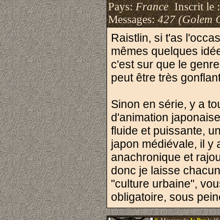
Pays:
France
Inscrit le 
Messages:
427 (Golem 
Raistlin, si t'as l'oc
mêmes quelques idées
c'est sur que le genr
peut être très gonflant
Sinon en série, y a t
d'animation japonaise
fluide et puissante, u
japon médiévale, il y 
anachronique et rajout
donc je laisse chacun
"culture urbaine", v
obligatoire, sous pein