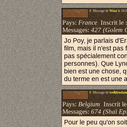
#.
Message de
Woot
le 16-
Pays:
France
Inscrit le 
Messages:
427 (Golem 
Jo Poy, je parlais d'
film, mais il n'est pas
pas spécialement conn
personnes). Que Lynch 
bien est une chose, q
du terme en est une a
#.
Message de
trolldeuda
Pays:
Belgium
Inscrit le
Messages:
674 (Shaï Epi
Pour le peu qu'on soit