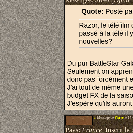
Messages:
3094 (Djinn 
Quote:
Posté pa
Razor, le téléfilm
passé à la télé i
nouvelles?
Du pur BattleStar Gala
Seulement on apprend 
donc pas forcément e
J'ai tout de même une 
budget FX de la saiso
J'espère qu'ils auront
#.
Message de
Pierre
le 14-
Pays:
France
Inscrit le 