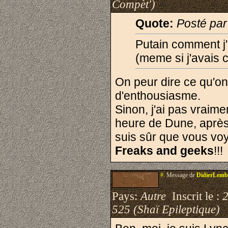
Compèt')
Quote:
Posté par
Putain comment j'ai
(meme si j'avais c
On peur dire ce qu'on
d'enthousiasme.
Sinon, j'ai pas vraime
heure de Dune, après 
suis sûr que vous vo
Freaks and geeks
!!!
#.
Message de
DidierLemb
Pays:
Autre
Inscrit le :
525 (Shaï Epileptique)