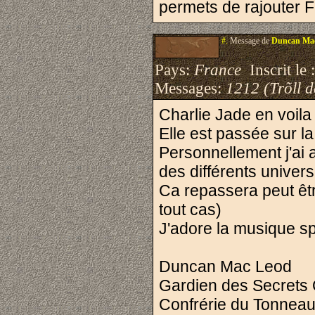
permets de rajouter Fr
#.
Message de
Duncan Ma
Pays:
France
Inscrit le 
Messages:
1212 (Trõll 
Charlie Jade en voila u
Elle est passée sur la 
Personnellement j'ai a
des différents univers 
Ca repassera peut êtr
tout cas)
J'adore la musique s
Duncan Mac Leod
Gardien des Secrets 
Confrérie du Tonnea