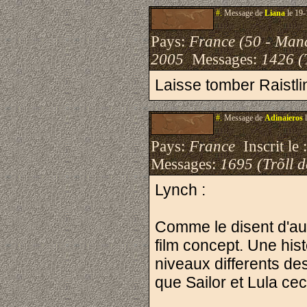
#.
Message de
Liana
le 19-
Pays:
France (50 - Man
2005
Messages:
1426 (
Laisse tomber Raistlin
#.
Message de
Adinaieros
l
Pays:
France
Inscrit le 
Messages:
1695 (Trõll 
Lynch :
Comme le disent d'aut
film concept. Une his
niveaux differents des
que Sailor et Lula ceci