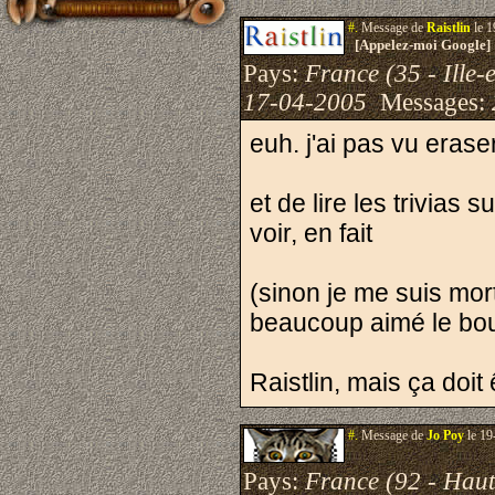
#.
Message de
Raistlin
le 1
[Appelez-moi Google]
Pays:
France (35 - Ille-e
17-04-2005
Messages:
euh. j'ai pas vu erase
et de lire les trivias
voir, en fait
(sinon je me suis mor
beaucoup aimé le bo
Raistlin, mais ça doit
#.
Message de
Jo Poy
le 19
Pays:
France (92 - Haut