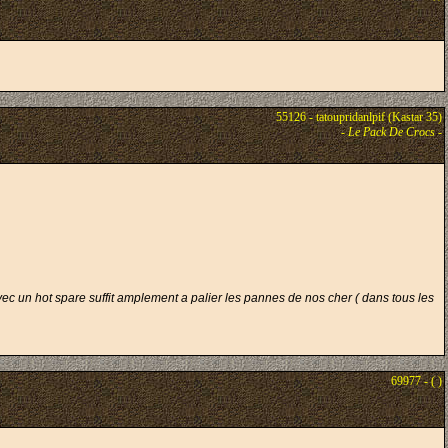
55126 - tatoupridanlpif (Kastar 35)
-
Le Pack De Crocs
-
vec un hot spare suffit amplement a palier les pannes de nos cher ( dans tous les
69977 - ( )