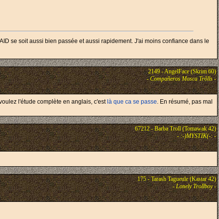
ID se soit aussi bien passée et aussi rapidement. J'ai moins confiance dans le
2149 - AngelFace (Skrim 60)
-
Compañeros Mosca Trõlls
-
 voulez l'étude complète en anglais, c'est
là que ca se passe
. En résumé, pas mal
67212 - Barba Troll (Tomawak 42)
-
:-)MYSTIK(-:
-
175 - Tarash Tagueule (Kastar 42)
-
Lonely Trollboy
-