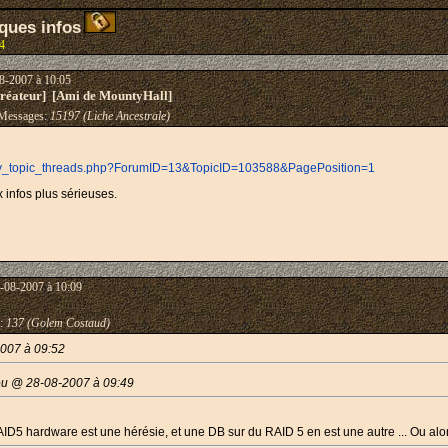
ques infos
4
8-2007 à 10:05
éateur] [Ami de MountyHall]
essages:
15197 (Liche Ancestrale)
lay_topic_threads.php?ForumID=13&TopicID=103588&PagePosition=1
x infos plus sérieuses.
-08-2007 à 10:09
:
137 (Golem Costaud)
2007 à 09:52
ou @ 28-08-2007 à 09:49
D5 hardware est une hérésie, et une DB sur du RAID 5 en est une autre ... Ou alo