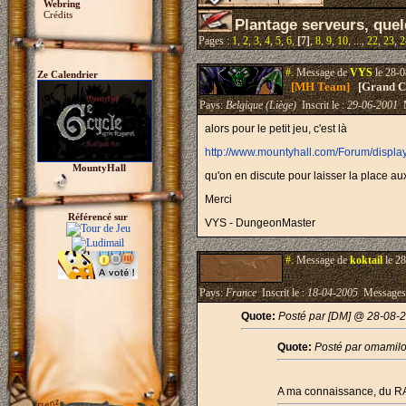
Webring
Crédits
Plantage serveurs, quel
Pages :
1
,
2
,
3
,
4
,
5
,
6
,
[7]
,
8
,
9
,
10
, ...,
22
,
23
,
2
#.
Message de
VYS
le 28-0
Ze Calendrier
[MH Team]
[Grand Cr
Pays:
Belgique (Liège)
Inscrit le :
29-06-2001
M
alors pour le petit jeu, c'est là
http://www.mountyhall.com/Forum/disp
MountyHall
qu'on en discute pour laisser la place au
Merci
Référencé sur
VYS - DungeonMaster
#.
Message de
koktail
le 28
Pays:
France
Inscrit le :
18-04-2005
Messages
Quote:
Posté par [DM] @ 28-08-
Quote:
Posté par omamil
A ma connaissance, du RAI