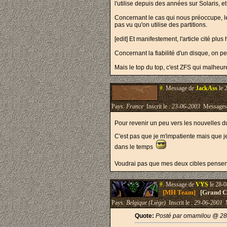
l'utilise depuis des années sur Solaris, 
Concernant le cas qui nous préoccupe, l
pas vu qu'on utilise des partitions.
[edit] Et manifestement, l'article cité plu
Concernant la fiabilité d'un disque, on p
Mais le top du top, c'est ZFS qui malheu
#.
Message de
JackAss
le 
Pays:
France
Inscrit le :
23-06-2003
Messages
Pour revenir un peu vers les nouvelles d
C'est pas que je m'impatiente mais que j
dans le temps
Voudrai pas que mes deux cibles pensen
#.
Message de
VYS
le 28-0
[MH Team]
[Grand Cr
Pays:
Belgique (Liège)
Inscrit le :
29-06-2001
M
Quote:
Posté par omamilou @ 28