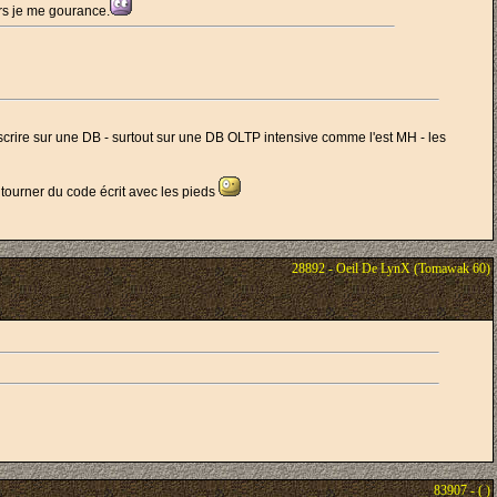
rs je me gourance.
scrire sur une DB - surtout sur une DB OLTP intensive comme l'est MH - les
tourner du code écrit avec les pieds
28892 - Oeil De LynX (Tomawak 60)
83907 - ( )