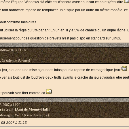
et même l'équipe Windows d'à côté est d'accord avec nous sur ce point (c'est dire
e raid hardware impose de remplacer un disque par un autre du même modèle, ce q
s haut confirme mes dires.
eut utiliser la règle du 5% par an: En un an, il y a 5% de chance qu'un dique lâche.
reusement pour des question de brevets n'est pas dispo en standard sur Linux.
28-08-2007 à 11:18
:
63 (Momie Baveuse)
u jeu, a quand une mise a jour des infos pour la reprise de ce magnifique jeux
.
e venais tout just de foudroyé deux trolls avants le crache du jeu et voudrai etre
t pouvoir s'en tirer comme ca
8-2007 à 11:22
éateur] [Ami de MountyHall]
essages:
15197 (Liche Ancestrale)
-08-2007 à 11:13