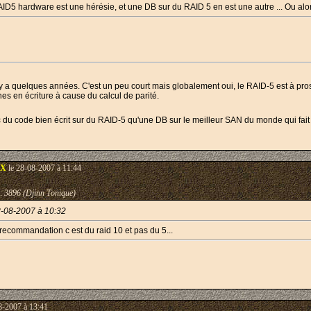
D5 hardware est une hérésie, et une DB sur du RAID 5 en est une autre ... Ou alo
 y a quelques années. C'est un peu court mais globalement oui, le RAID-5 est à pro
s en écriture à cause du calcul de parité.
du code bien écrit sur du RAID-5 qu'une DB sur le meilleur SAN du monde qui fait 
nX
le 28-08-2007 à 11:44
:
3896 (Djinn Tonique)
8-08-2007 à 10:32
recommandation c est du raid 10 et pas du 5...
8-2007 à 13:41