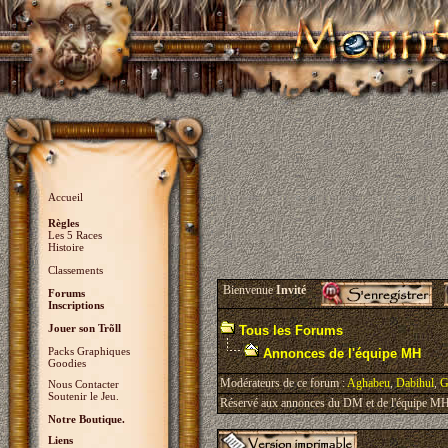
Accueil
Règles
Les 5 Races
Histoire
Classements
Bienvenue
Invité
Forums
Inscriptions
Jouer son Trõll
Tous les Forums
Packs Graphiques
Annonces de l'équipe MH
Goodies
Modérateurs de ce forum :
Aghabeu
,
Dabihul
,
G
Nous Contacter
Soutenir le Jeu.
Réservé aux annonces du DM et de l'équipe MH, 
Notre Boutique.
Liens