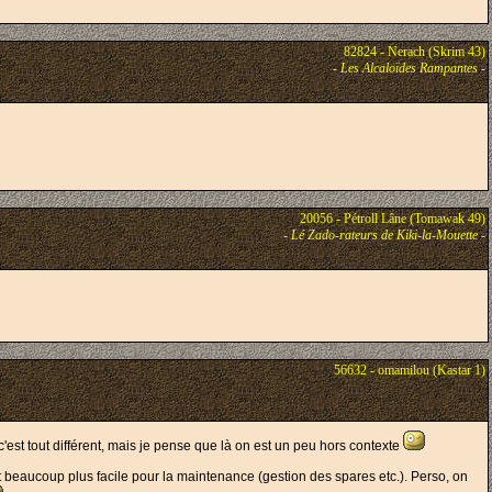
82824 - Nerach (Skrim 43)
-
Les Alcaloïdes Rampantes
-
20056 - Pétroll Lâne (Tomawak 49)
-
Lé Zado-rateurs de Kiki-la-Mouette
-
56632 - omamilou (Kastar 1)
c'est tout différent, mais je pense que là on est un peu hors contexte
est beaucoup plus facile pour la maintenance (gestion des spares etc.). Perso, on