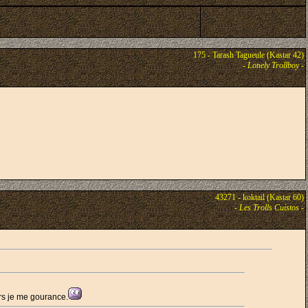
175 - Tarash Tagueule (Kastar 42)
-
Lonely Trollboy
-
43271 - koktail (Kastar 60)
-
Les Trolls Cuistos
-
rs je me gourance.