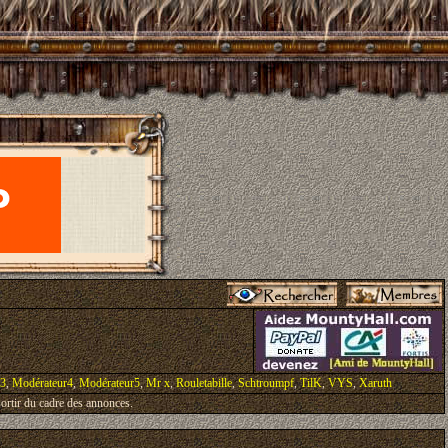
r3
,
Modérateur4
,
Modérateur5
,
Mr x
,
Rouletabille
,
Schtroumpf
,
TilK
,
VYS
,
Xaruth
ortir du cadre des annonces.