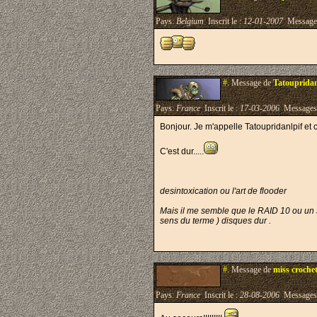
Pays:
Belgium
Inscrit le :
12-01-2007
Message
#.
Message de
Tatoupridan
Pays:
France
Inscrit le :
17-03-2006
Messages
Bonjour. Je m'appelle Tatoupridanlpif et c
C'est dur.....
desintoxication ou l'art de flooder
Mais il me semble que le RAID 10 ou un sa
sens du terme ) disques dur .
#.
Message de
miss croche
Pays:
France
Inscrit le :
28-08-2006
Messages