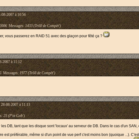
8-08-2007 à 10:56
2006
Messages:
1433 (Trõll de Compèt')
uer, vous passerez en RAID 51 avec des glaçon pour fêté ça ?
8-2007 à 11:12
6
Messages:
1977 (Trõll de Compèt')
 28-08-2007 à 11:13
s:
25 (P'tit Gob')
r les DB, tant que les disque sont 'locaux' au serveur de DB. Dans le cas d'un SAN, 
are est préférable, même si d'un point de vue perf c'est moins bon (quoique ...). C'