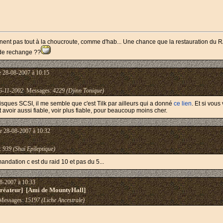
nt pas tout à la choucroute, comme d'hab... Une chance que la restauration du RA
 de rechange ??
e 28-08-2007 à 10:15
6-11-2002
Messages:
4229 (Djinn Tonique)
isques SCSI, il me semble que c'est Tilk par ailleurs qui a donné
ce lien
. Et si vous
ut avoir aussi fiable, voir plus fiable, pour beaucoup moins cher.
e 28-08-2007 à 10:32
:
939 (Shaï Epileptique)
ndation c est du raid 10 et pas du 5...
8-2007 à 10:33
éateur] [Ami de MountyHall]
essages:
15197 (Liche Ancestrale)