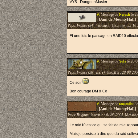
VYS - DungeonMaster
#.
Message de
Nerach
le 2
[Ami de MountyHall]
Pays:
France (84 - Vaucluse)
Inscrit le :
25-10-
Et une fois le passage en RAID10 effect
#.
Message de
Yofa
le 28-0
Pays:
France (38 - Isère)
Inscrit le :
28-08-200
Ce soir
Bon courage DM & Co
#.
Message de
omamilou
le
[Ami de MountyHall]
Pays:
Belgium
Inscrit le :
01-03-2005
Message
Le raid10 est ce qui se fait de mieux pou
Mais je persiste à dire que du raid softw