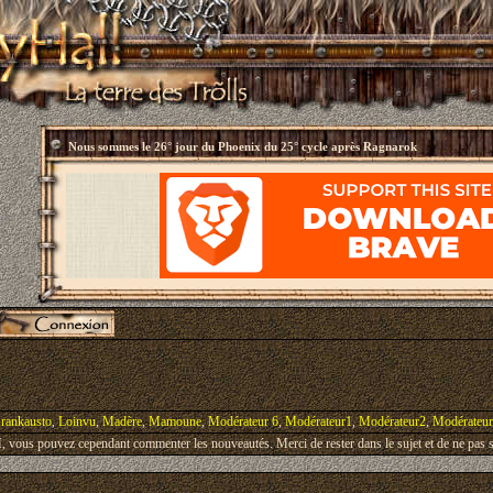
Nous sommes le
26° jour du Phoenix du 25° cycle après Ragnarok
rankausto
,
Loinvu
,
Madère
,
Mamoune
,
Modérateur 6
,
Modérateur1
,
Modérateur2
,
Modérateu
vous pouvez cependant commenter les nouveautés. Merci de rester dans le sujet et de ne pas s