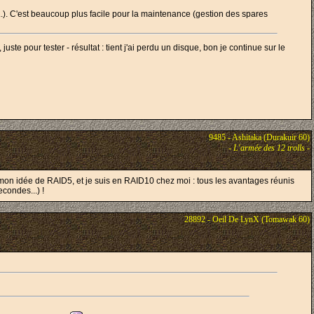
...). C'est beaucoup plus facile pour la maintenance (gestion des spares
ste pour tester - résultat : tient j'ai perdu un disque, bon je continue sur le
9485 - Ashitaka (Durakuir 60)
-
L'armée des 12 trolls
-
né mon idée de RAID5, et je suis en RAID10 chez moi : tous les avantages réunis
condes...) !
28892 - Oeil De LynX (Tomawak 60)