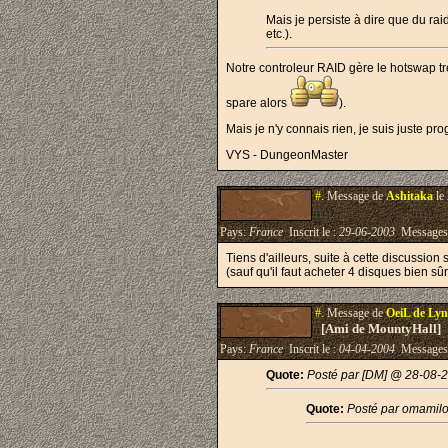
Mais je persiste à dire que du ra
etc.).
Notre controleur RAID gère le hotswap très
spare alors
).
Mais je n'y connais rien, je suis juste p
VYS - DungeonMaster
#.
Message de
Ashitaka
le
Pays:
France
Inscrit le :
29-06-2003
Messages
Tiens d'ailleurs, suite à cette discussio
(sauf qu'il faut acheter 4 disques bien s
#.
Message de
OeiL de Ly
[Ami de MountyHall]
Pays:
France
Inscrit le :
04-04-2004
Messages
Quote:
Posté par [DM] @ 28-08-
Quote:
Posté par omamil