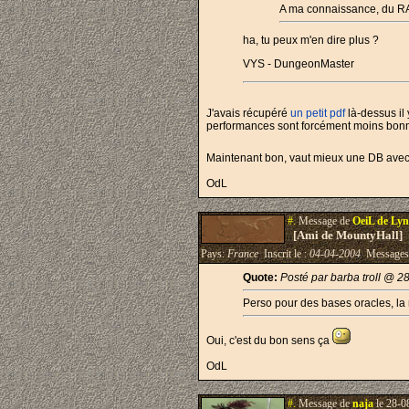
A ma connaissance, du RAI
ha, tu peux m'en dire plus ?
VYS - DungeonMaster
J'avais récupéré
un petit pdf
là-dessus il
performances sont forcément moins bonne
Maintenant bon, vaut mieux une DB avec 
OdL
#.
Message de
OeiL de Ly
[Ami de MountyHall]
Pays:
France
Inscrit le :
04-04-2004
Messages
Quote:
Posté par barba troll @ 2
Perso pour des bases oracles, la 
Oui, c'est du bon sens ça
OdL
#.
Message de
naja
le 28-0