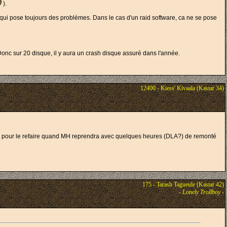
).
ui pose toujours des problèmes. Dans le cas d'un raid software, ca ne se pose
 Donc sur 20 disque, il y aura un crash disque assuré dans l'année.
12400 - Kiess' Kivaala (Kastar 34)
 pret pour le refaire quand MH reprendra avec quelques heures (DLA?) de remonté
175 - Tarash Tagueule (Kastar 42)
-
Lonely Trollboy
-