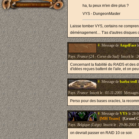
ha, tu peux m'en dire plus ?
VYS - DungeonMaster
Laisse tomber VYS, certains ne comprenne
déménagement.... T'as d'autres disques
#.
Message de
AngelFace
l
Pays:
France (2A - Corse-du-Sud)
Inscrit le :
2
Concernant la fiabilité du RAID5 et des d
d'idées reçues battent de l'aile, et on pe
#.
Message de
barba troll
l
Pays:
France
Inscrit le :
01-11-2005
Messages
Perso pour des bases oracles, la recomma
#.
Message de
VYS
le 28-0
[MH Team]
[Grand Cr
Pays:
Belgique (Liège)
Inscrit le :
29-06-2001
M
on devrait passer en RAID 10 ce soir.