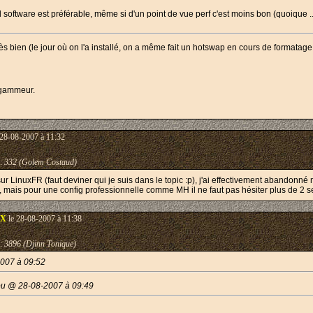
id software est préférable, même si d'un point de vue perf c'est moins bon (quoique 
 bien (le jour où on l'a installé, on a même fait un hotswap en cours de formatage, ju
rogammeur.
 28-08-2007 à 11:32
:
332 (Golem Costaud)
n sur LinuxFR (faut deviner qui je suis dans le topic :p), j'ai effectivement abandon
ûr, mais pour une config professionnelle comme MH il ne faut pas hésiter plus de 2 se
nX
le 28-08-2007 à 11:38
:
3896 (Djinn Tonique)
2007 à 09:52
ou @ 28-08-2007 à 09:49