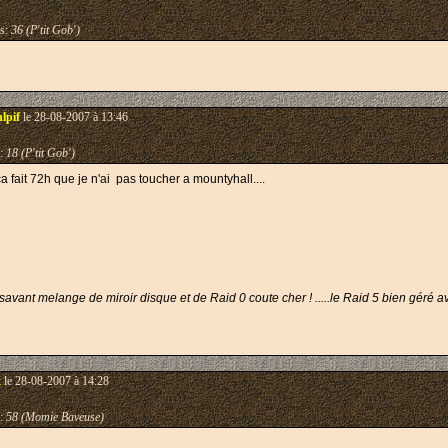
s:
36 (P'tit Gob')
lpif
le 28-08-2007 à 13:46
:
18 (P'tit Gob')
a fait 72h que je n'ai pas toucher a mountyhall....
vant melange de miroir disque et de Raid 0 coute cher ! .....le Raid 5 bien géré a
t
le 28-08-2007 à 14:28
:
58 (Momie Baveuse)