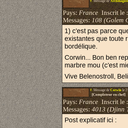
#.
Message de
Archmagist
Pays:
France
Inscrit le 
Messages:
108 (Golem 
1) c'est pas parce que
existantes que toute 
bordélique.
Corwin... Bon ben rep
marbre mou (c'est mie
Vive Belenostroll, Beli
#.
Message de
Corwin
le 2
[Comploteur en chef]
Pays:
France
Inscrit le 
Messages:
4013 (Djinn 
Post explicatif ici :