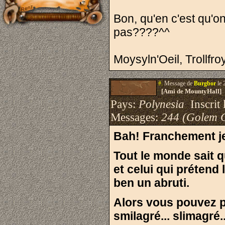
Bon, qu'en c'est qu'o
pas????^^
Moysyln'Oeil, Trollfro
#.
Message de
Burgbor
le 
[Ami de MountyHall]
Pays:
Polynesia
Inscrit 
Messages:
244 (Golem 
Bah! Franchement je 
Tout le monde sait q
et celui qui prétend l
ben un abruti.
Alors vous pouvez pe
smilagré... slimagré.