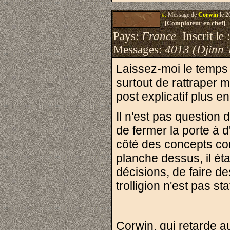
#.
Message de
Corwin
le 2
[Comploteur en chef]
Pays:
France
Inscrit le 
Messages:
4013 (Djinn 
Laissez-moi le temps
surtout de rattraper m
post explicatif plus en
Il n'est pas question d
de fermer la porte à d
côté des concepts co
planche dessus, il ét
décisions, de faire de
trolligion n'est pas st
Corwin, qui retarde 