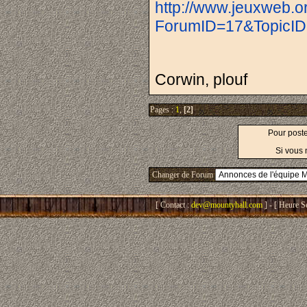
http://www.jeuxweb.o
ForumID=17&TopicID
Corwin, plouf
Pages :
1
,
[2]
Pour post
Si vous 
Changer de Forum
[ Contact :
dev@mountyhall.com
] - [ Heure S