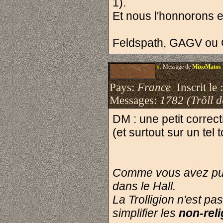
1).
Et nous l'honnorons en
Feldspath, GAGV ou
#.
Message de
MixoMatos
Pays:
France
Inscrit le 
Messages:
1782 (Trõll 
DM : une petit correct
(et surtout sur un tel 
Comme vous avez pu le
dans le Hall.
La Trolligion n'est pa
simplifier les
non-rel