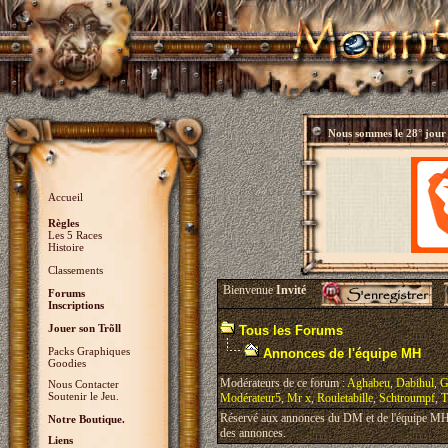
Nous sommes le
28° jour
Accueil
Règles
Les 5 Races
Histoire
Classements
Bienvenue
Invité
Forums
Inscriptions
Jouer son Trõll
Tous les Forums
Packs Graphiques
Annonces de l'équipe MH
Goodies
Modérateurs de ce forum :
Aghabeu
,
Dabihul
,
G
Nous Contacter
Soutenir le Jeu.
Modérateur5
,
Mr x
,
Rouletabille
,
Schtroumpf
,
T
Réservé aux annonces du DM et de l'équipe MH, 
Notre Boutique.
des annonces.
Liens