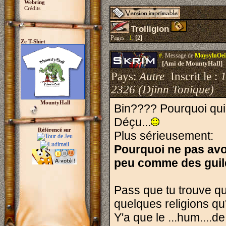
Webring
Crédits
Trolligion
Pages :
1
,
[2]
Ze T-Shirt
#.
Message de
MoysylnOei
[Ami de MountyHall]
Pays:
Autre
Inscrit le :
2326 (Djinn Tonique)
MountyHall
Bin???? Pourquoi qui
Déçu...
Référencé sur
Plus sérieusement:
Pourquoi ne pas avoir
peu comme des guil
Pass que tu trouve qu
quelques religions qu'
Y'a que le ...hum....de 