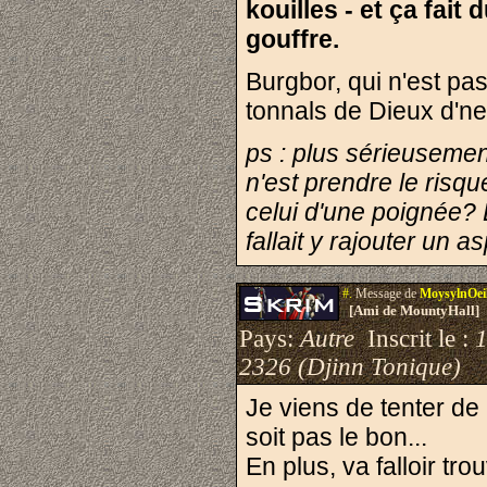
kouilles - et ça fait 
gouffre.
Burgbor, qui n'est p
tonnals de Dieux d'n
ps : plus sérieusement,
n'est prendre le risqu
celui d'une poignée? L
fallait y rajouter un
#.
Message de
MoysylnOei
[Ami de MountyHall]
Pays:
Autre
Inscrit le :
2326 (Djinn Tonique)
Je viens de tenter de 
soit pas le bon...
En plus, va falloir tro