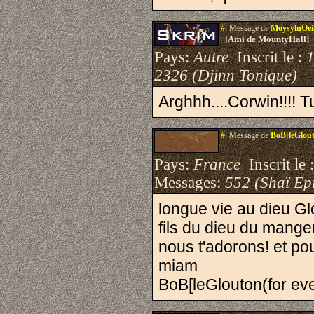
#.
Message de
MoysylnOei
[Ami de MountyHall]
Pays:
Autre
Inscrit le :
2326 (Djinn Tonique)
Arghhh....Corwin!!!! Tu
#.
Message de
BoB[leGlout
Pays:
France
Inscrit le 
Messages:
552 (Shaï Epi
longue vie au dieu Glo
fils du dieu du mange
nous t'adorons! et pou
miam
BoB[leGlouton(for eve