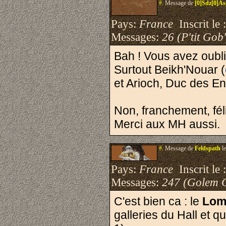
#.
Message de
[0]Sdz[0]As
Pays:
France
Inscrit le 
Messages:
26 (P'tit Gob'
Bah ! Vous avez oubli
Surtout Beikh'Nouar (
et Arioch, Duc des En
Non, franchement, fél
Merci aux MH aussi.
#.
Message de
Feldspath
le
Pays:
France
Inscrit le 
Messages:
247 (Golem 
C'est bien ca : le
Lom
galleries du Hall et qu