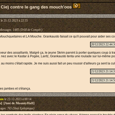
 Cie) contre le gang des mouch'oos
le 21-12-2023 à 22:55
essages:
1485 (Trõll de Compèt')
es Mouchquetaires et LA Mouche. Grankausto faisait ce qu'il pouvait pour aider ses 
20/12/2023 22:44:3
faveur des assaillants. Malgré ça, le jeune Skrim parvint à porter quelques coup à 
 nez avec le Kastar à Pogée, Lanfz, Grankausto tenta une roulade sur lui-même pour é
, au moins c'était rapide. Je me suis aussi fait un peu roussir d'ailleurs ça sent la cu
21/12/2023 21:14:3
21/12/2023 21:14:5
es jambes et s'élança.
tam
le 22-12-2023 à 00:14
eu] [Ami de MountyHall]
ages:
765 (Shaï Epileptique)