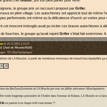
e grand chef 
Guldur
, prit son petit panier pour venir.
pignons, le groupe pris un raccourci proposé par 
Grifer
.
ouva en plein village. Les autochtones ont apprécié tout de même l’a
peu performants ont même eu la délicatesse d’ouvrir un vortex pour 
cet innocent imbroglio avait pu inciter ces braves autochtones à all
de fourches, le groupe qu’avait rejoint 
Grifer 
s’était fait exterminer.
tam
le 24-12-2023 à 14:25
eu] [Ami de MountyHall]
ages:
765 (Shaï Epileptique)
 désirs de LA Mouche, à partir de nombreux morceaux de mouch'oos éparpillés ça et 
26
-26
tion des BzzZzzzzZzzéments de LA Mouche par tous ses fidèles adorateurs Mouchquetaires
être restée longtemps prisonnière de l'Ambre dans l'estomac de Kilamo, LA Mouche ne se laisse
Elle
est partout et en chaque troll à tout instant !!!