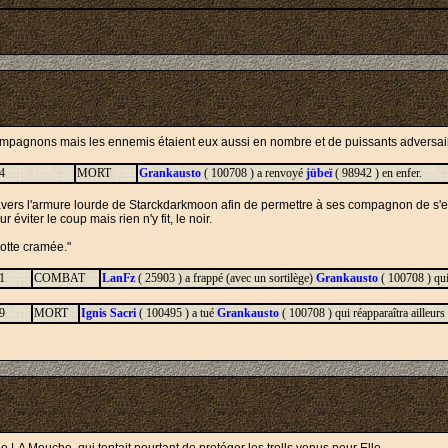
compagnons mais les ennemis étaient eux aussi en nombre et de puissants adversaire
4
MORT
Grankausto
( 100708 ) a renvoyé
jübeï
( 98942 ) en enfer.
travers l'armure lourde de Starckdarkmoon afin de permettre à ses compagnon de s'en 
viter le coup mais rien n'y fit, le noir.
lotte cramée."
1
COMBAT
LanFz
( 25903 ) a frappé (avec un sortilège)
Grankausto
( 100708 ) qui
9
MORT
Ignis Sacri
( 100495 ) a tué
Grankausto
( 100708 ) qui réapparaîtra ailleurs 