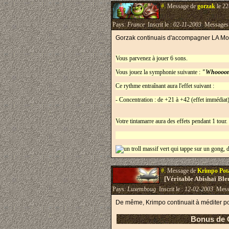
#.
Message de
gorzak
le 22
Pays:
France
Inscrit le :
02-11-2003
Messages
Gorzak continuais d'accompagner LA Mou
Vous parvenez à jouer 6 sons.
Vous jouez la symphonie suivante :
"Whoooom
Ce rythme entraînant aura l'effet suivant :
- Concentration : de +21 à +42 (effet immédiat
Votre tintamarre aura des effets pendant 1 tour.
#.
Message de
Krimpo Po
[Véritable Abishaï Bl
Pays:
Luxemboug
Inscrit le :
12-02-2003
Mess
De même, Krimpo continuait à méditer po
Bonus de Concen