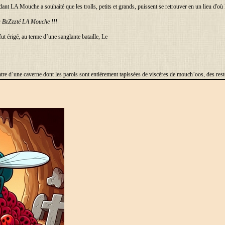
ant LA Mouche a souhaité que les trolls, petits et grands, puissent se retrouver en un lieu d'o
a BzZzzté LA Mouche !!!
ut érigé, au terme d’une sanglante bataille, Le
tre d’une caverne dont les parois sont entièrement tapissées de viscères de mouch’oos, des res