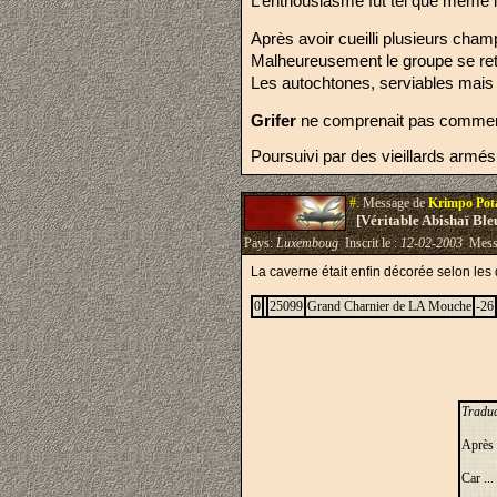
L’enthousiasme fut tel que même l
Après avoir cueilli plusieurs cham
Malheureusement le groupe se retr
Les autochtones, serviables mais 
Grifer 
ne comprenait pas comment 
Poursuivi par des vieillards armés 
#.
Message de
Krimpo Po
[Véritable Abishaï Bl
Pays:
Luxemboug
Inscrit le :
12-02-2003
Mess
La caverne était enfin décorée selon les
0
25099
Grand Charnier de LA Mouche
-26
Traduc
Après 
Car ...