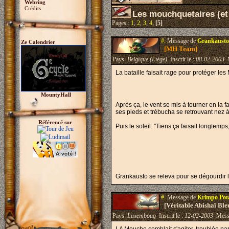
Webring
Crédits
Les mouchquetaires (et
Pages :
1
,
2
,
3
,
4
,
[5]
#.
Message de
Grankausto
Ze Calendrier
[MH Team]
Pays:
Belgique (Liège)
Inscrit le :
08-02-2003
M
La bataille faisait rage pour protéger l
MountyHall
Après ça, le vent se mis à tourner en la 
ses pieds et trébucha se retrouvant nez à
Référencé sur
Puis le soleil. "Tiens ça faisait longtemps
Grankausto se releva pour se dégourdir l
#.
Message de
Krimpo Po
[Véritable Abishaï Bl
Pays:
Luxemboug
Inscrit le :
12-02-2003
Mess