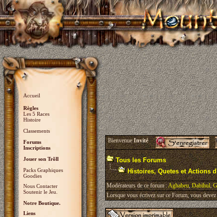
Accueil
Règles
Les 5 Races
Histoire
Classements
Bienvenue
Invité
Forums
Inscriptions
Jouer son Trõll
Tous les Forums
Packs Graphiques
Histoires, Quetes et Actions d'
Goodies
Modérateurs de ce forum :
Aghabeu
,
Dabihul
,
G
Nous Contacter
Soutenir le Jeu.
Lorsque vous écrivez sur ce Forum, vous devez v
Notre Boutique.
Liens