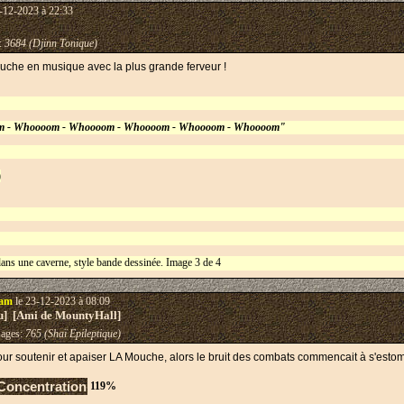
-12-2023 à 22:33
:
3684 (Djinn Tonique)
che en musique avec la plus grande ferveur !
 - Whoooom - Whoooom - Whoooom - Whoooom - Whoooom"
)
tam
le 23-12-2023 à 08:09
eu] [Ami de MountyHall]
ages:
765 (Shaï Epileptique)
ur soutenir et apaiser LA Mouche, alors le bruit des combats commencait à s'estom
tration
119%