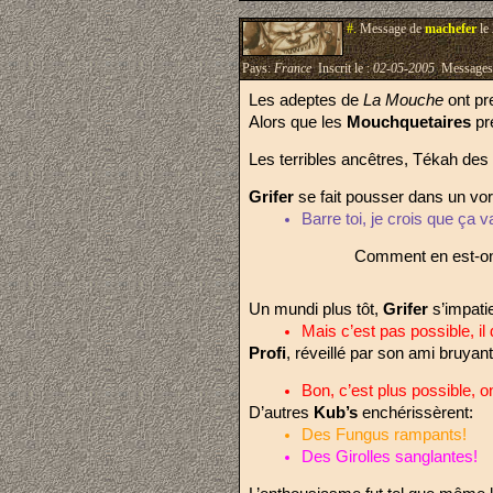
#.
Message de
machefer
le
Pays:
France
Inscrit le :
02-05-2005
Messages
Les adeptes de 
La Mouche
 ont pr
Alors que les 
Mouchquetaires 
pr
Les terribles ancêtres, Tékah des
Grifer 
se fait pousser dans un vo
Barre toi, je crois que ça 
Comment en est-on 
Un mundi plus tôt, 
Grifer 
s’impati
Mais c’est pas possible, i
Profi
, réveillé par son ami bruyan
Bon, c’est plus possible, on
D’autres 
Kub’s 
enchérissèrent:
Des Fungus rampants!
Des Girolles sanglantes!