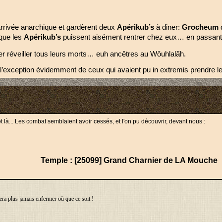
rrivée anarchique et gardèrent deux 
Apérikub’s 
à diner: 
Grocheum 
que les 
Apérikub’s 
puissent aisément rentrer chez eux… en passant t
er réveiller tous leurs morts… euh ancêtres au Wôuhlalãh.
 A l’exception évidemment de ceux qui avaient pu in extremis prendre le
là... Les combat semblaient avoir cessés, et l'on pu découvrir, devant nous :
Temple : [25099] Grand Charnier de LA Mouche
ra plus jamais enfermer où que ce soit !