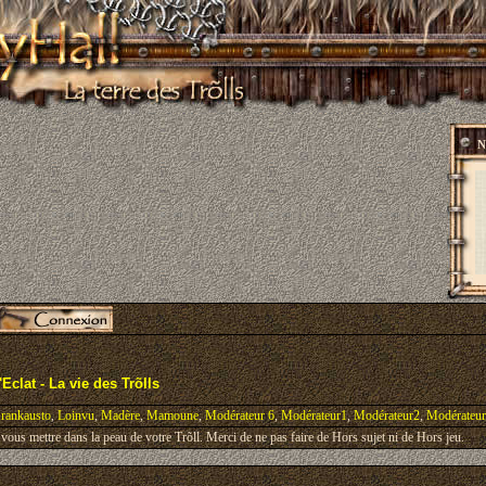
N
Eclat - La vie des Trõlls
rankausto
,
Loinvu
,
Madère
,
Mamoune
,
Modérateur 6
,
Modérateur1
,
Modérateur2
,
Modérateu
ous mettre dans la peau de votre Trõll. Merci de ne pas faire de Hors sujet ni de Hors jeu.