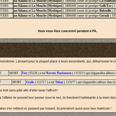
IVERS
un Kilamo et La Mouche [Mythique]
( 1806448 ) tente de protéger
LaTrollitude
IVERS
un Kilamo et La Mouche [Mythique]
( 1806448 ) tente de protéger
Galh'Ere
( 1
IVERS
un Kilamo et La Mouche [Mythique]
( 1806448 ) tente de protéger
Bidouille
( 2
IVERS
un Kilamo et La Mouche [Mythique]
( 1806448 ) tente de protéger
Gorzak
( 195
Vous vous êtes concentré pendant 4 PA.
onotonie. Laissant pour la plupart place à leurs ascendants, qui, débarrasser le hall
0
MORT
Fox
( 65226 ) a tué
Ravens Darkmoon
( 111313 ) qui réapparaîtra ailleurs 
7
MORT
Gralic
( 112717 ) a tué
Tokar
( 113177 ) qui réapparaîtra ailleurs dans le
troll sans pitié afin d'aller laver l'affront !
ais l'affaire ne pouvait leur passer sous le nez, ils foncèrent hallebarde à la main dans
utres s'en mêlent ou passent par hasard, ils prendront aussi pour leur matricule !