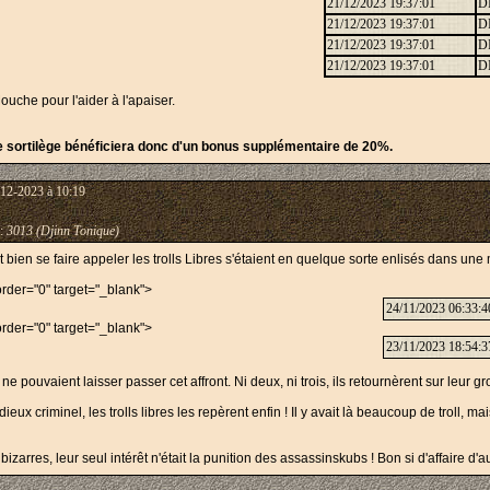
21/12/2023 19:37:01
D
21/12/2023 19:37:01
D
21/12/2023 19:37:01
D
21/12/2023 19:37:01
D
uche pour l'aider à l'apaiser.
e sortilège bénéficiera donc d'un bonus supplémentaire de 20%.
-12-2023 à 10:19
:
3013 (Djinn Tonique)
bien se faire appeler les trolls Libres s'étaient en quelque sorte enlisés dans une m
border="0" target="_blank">
24/11/2023 06:33:4
border="0" target="_blank">
23/11/2023 18:54:3
 ne pouvaient laisser passer cet affront. Ni deux, ni trois, ils retournèrent sur leur gros 
ieux criminel, les trolls libres les repèrent enfin ! Il y avait là beaucoup de troll, m
rres, leur seul intérêt n'était la punition des assassinskubs ! Bon si d'affaire d'a