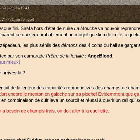
 23-12-2023 à 19:43
:
2477 (Djinn Tonique)
esque fini. SaMa hors d'état de nuire 
La Mouche
 va pouvoir reprendre
éparent ce qui sera probablement un magnifique lieu de culte, à quel
 zépadeuh, les plus sénils des 
démons 
des 4 coins du hall se gargaris
rtex par son camarade 
Prêtre de la fertilité
 : 
AngeBlood
.
vaut mieux!
arrivés là ?
entait de la lenteur des capacités reproductives des champs de cham
l dort encore le menton en galoche sur sa pioche! Evidemment que ça 
t en combinaison de cuir leva un sourcil et réussi à ouvrir un œil qui s
 a besoin de champis frais, on doit aller à la cueillette.