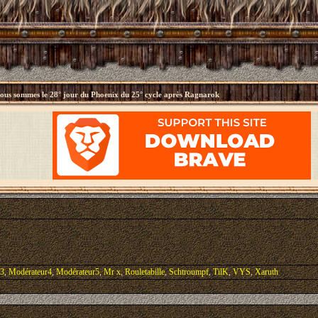
ous sommes le
28° jour du Phoenix du 25° cycle après Ragnarok
r3
,
Modérateur4
,
Modérateur5
,
Mr x
,
Rouletabille
,
Schtroumpf
,
TilK
,
VYS
,
Xaruth