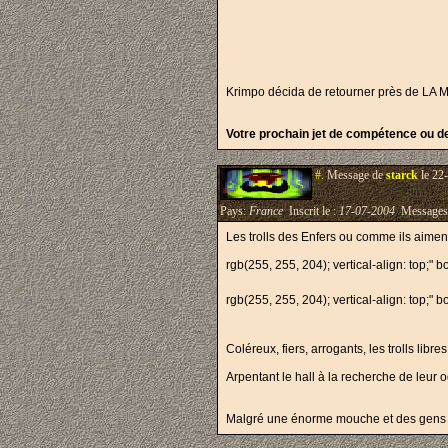
Krimpo décida de retourner près de LA Mo
Votre prochain jet de compétence ou d
#.
Message de
starck
le 22
Pays:
France
Inscrit le :
17-07-2004
Messages
Les trolls des Enfers ou comme ils aiment 
rgb(255, 255, 204); vertical-align: top;" 
rgb(255, 255, 204); vertical-align: top;" 
Coléreux, fiers, arrogants, les trolls libres
Arpentant le hall à la recherche de leur od
Malgré une énorme mouche et des gens biza