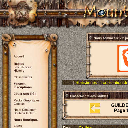
Nous sommes le
27° j
Accueil
Règles
Les 5 Races
Histoire
Classements
|
Statistiques
|
Localisation d
Forums
Inscriptions
Jouer son Trõll
Classements des Guildes
Packs Graphiques
Goodies
GUILD
Nous Contacter
Page 
Soutenir le Jeu.
Notre Boutique.
Liens
Pos.
Guilde