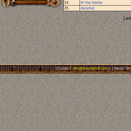
24.
Al' Har Hache
25.
Ala'amut
Les
[ Contact :
dev@mountyhall.com
] - [ Heure Ser