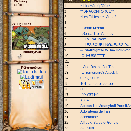
Webring
Crédits
1.
* Lés Màrsûpïàûx *
2.
**DRAGONFORCE**
3.
*Les Griffes de l'Aube*
4.
-
Ze Figurines
5.
- Death Métroll -
6.
- Space Troll Agency -
7.
--- La Troll Postal ---
8.
--- LES BOURLINGUEURS DU H
9.
--The-Knights-Of-The-Troll-Worl
MountyHall
10.
-CHAUSSETTE-
11.
.
12.
...And Justice For Troll
Référencé sur
13.
..::Trentenaire's Attack !::..
14.
0.R.Q.U.E.S
15.
101e aérotrollportée
16.
300
17.
:-)MYSTIK(-:
18.
A.K.P.
19.
Access-list Mountyhall Permit An
20.
Adorateurs de Fan
21.
Adrénaline
22.
Affreux, Sales et Gentils
23.
Akatsuki