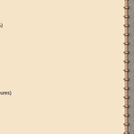
%)
eures)