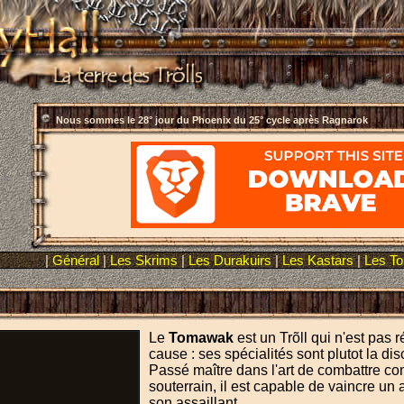
Nous sommes le
28° jour du Phoenix du 25° cycle après Ragnarok
|
Général
|
Les Skrims
|
Les Durakuirs
|
Les Kastars
|
Les T
Le
Tomawak
est un Trõll qui n'est pas 
cause : ses spécialités sont plutot la dis
Passé maître dans l'art de combattre 
souterrain, il est capable de vaincre un
son assaillant.