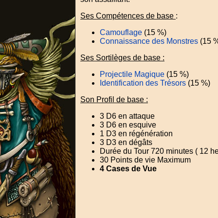
Ses Compétences de base
:
Camouflage
(15 %)
Connaissance des Monstres
(15 
Ses Sortilèges de base :
Projectile Magique
(15 %)
Identification des Trésors
(15 %)
Son Profil de base :
3 D6 en attaque
3 D6 en esquive
1 D3 en régénération
3 D3 en dégâts
Durée du Tour 720 minutes ( 12 h
30 Points de vie Maximum
4 Cases de Vue