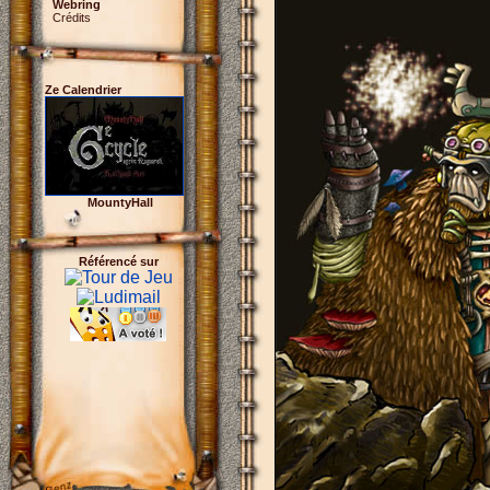
Webring
Crédits
Ze Calendrier
MountyHall
Référencé sur