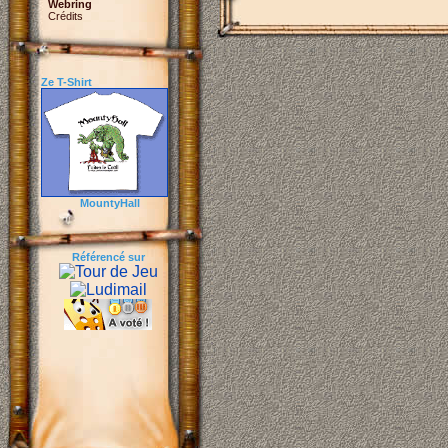
Webring
Crédits
Ze T-Shirt
MountyHall
Référencé sur