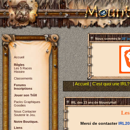
Nous sommes le
28° j
Accueil
Règles
Les 5 Races
Histoire
Classements
|
Accueil
|
C'est quoi une IRL?
Forums
Inscriptions
Jouer son Trõll
Packs Graphiques
IRL des 23 ans de MountyHall
Goodies
Les
Nous Contacter
Soutenir le Jeu.
Notre Boutique.
Merci de contacter
IRL2
Liens