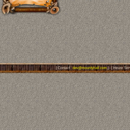
[ Contact :
dev@mountyhall.com
] - [ Heure Ser