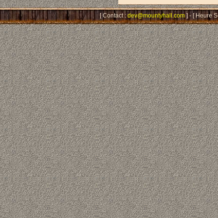
[ Contact :
dev@mountyhall.com
] - [ Heure 