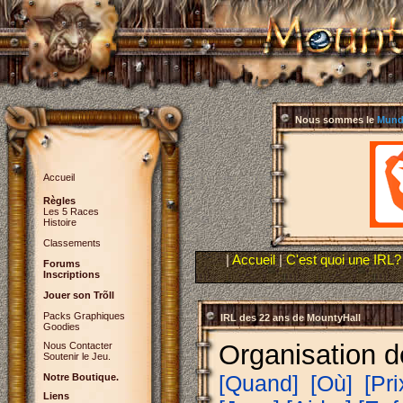
Nous sommes le
Mundi
Accueil
Règles
Les 5 Races
Histoire
Classements
|
Accueil
|
C'est quoi une IRL?
Forums
Inscriptions
Jouer son Trõll
Packs Graphiques
IRL des 22 ans de MountyHall
Goodies
Organisation d
Nous Contacter
Soutenir le Jeu.
Notre Boutique.
[Quand]
[Où]
[Pri
Liens