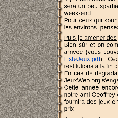
sera un peu spartia
week-end.
Pour ceux qui souhai
les environs, pensez
Puis-je amener des
Bien sûr et on comp
arrivée (vous pouve
ListeJeux.pdf
). Cec
restitutions à la fin
En cas de dégradati
JeuxWeb.org s'eng
Cette année encor
notre ami Geoffre
fournira des jeux e
prix.