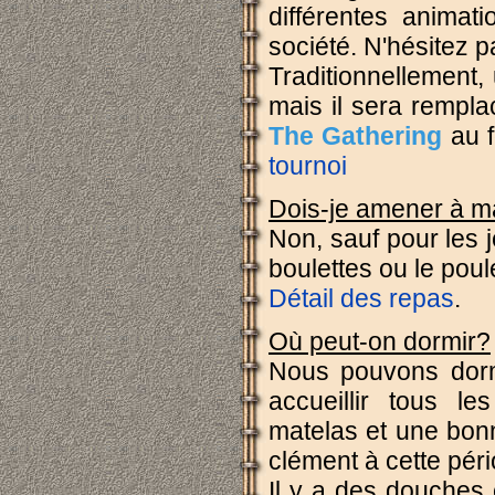
différentes anima
société. N'hésitez p
Traditionnellement,
mais il sera rempl
The Gathering
au 
tournoi
Dois-je amener à 
Non, sauf pour les 
boulettes ou le pou
Détail des repas
.
Où peut-on dormir?
Nous pouvons dorm
accueillir tous le
matelas et une bonn
clément à cette péri
Il y a des douches