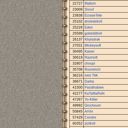
22727
Matïzm
23009
Snouf
23838
EcraseTete
25102
droledetroll
25229
Eden
25599
gobelditroll
26137
Khylsdrak
27031
Mickeysoft
30495
Kaiser
30619
Razmott
32807
choupi
35708
Rouminch
36216
mini TilK
36671
Darka
41500
Passthabwe
42277
KaTaMaRaN
47267
Yo-Killer
49992
Grocheum
50845
ArVin
57429
Cendre
60352
zizitroll