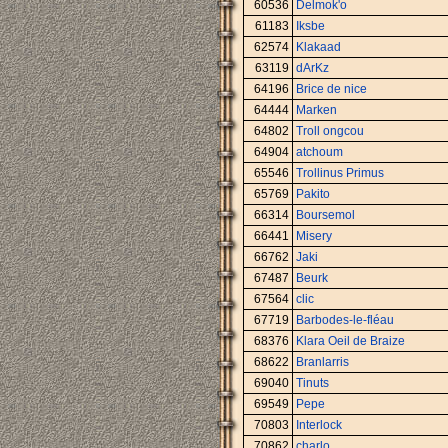
60536
Delmok'o
61183
Iksbe
62574
Klakaad
63119
dArKz
64196
Brice de nice
64444
Marken
64802
Troll ongcou
64904
atchoum
65546
Trollinus Primus
65769
Pakito
66314
Boursemol
66441
Misery
66762
Jaki
67487
Beurk
67564
clic
67719
Barbodes-le-fléau
68376
Klara Oeil de Braize
68622
Branlarris
69040
Tinuts
69549
Pepe
70803
Interlock
70862
charlo