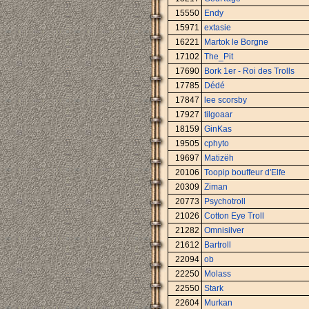
15550
Endy
15971
extasie
16221
Martok le Borgne
17102
The_Pit
17690
Bork 1er - Roi des Trolls
17785
Dédé
17847
lee scorsby
17927
tilgoaar
18159
GinKas
19505
cphyto
19697
Matizëh
20106
Toopip bouffeur d'Elfe
20309
Ziman
20773
Psychotroll
21026
Cotton Eye Troll
21282
Omnisilver
21612
Bartroll
22094
ob
22250
Molass
22550
Stark
22604
Murkan