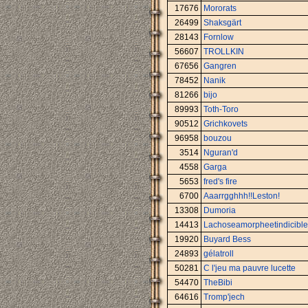
17676
Mororats
26499
Shaksgärt
28143
Fornlow
56607
TROLLKIN
67656
Gangren
78452
Nanik
81266
bijo
89993
Toth-Toro
90512
Grichkovets
96958
bouzou
3514
Nguran'd
4558
Garga
5653
fred's fire
6700
Aaarrgghhh!!Leston!
13308
Dumoria
14413
Lachoseamorpheetindicible
19920
Buyard Bess
24893
gélatroll
50281
C l'jeu ma pauvre lucette
54470
TheBibi
64616
Tromp'jech