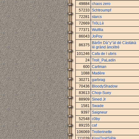
49884
chaos zero
57233
Schtroumpf
72281
starcs
72669
TrôLLè
77371
Wulfila
86043
JoPoy
Bàrõn Dà°y°àl dé Càstàkà
86375
lé grànd àncétré
101246
Cafa de l ubris
24
Troll_PaLadin
600
Cartman
1088
Madère
30271
garbrag
70436
BloodyShadow
83613
Chop-Suey
88909
Sined Jr
1581
Swade
9397
Saigneur
52548
c0by
89155
caf
106069
Trollerinette
111039
KissiTrollSiPik