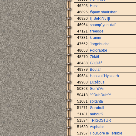
46293
Hess
46895
fôpam shairsher
46920
]|[ SeRiNy ]|[
46964
shamp' yon' dai'
47121
fireedge
47331
kramm
47552
Jorgebuche
48053
Poloraptor
48270
Zirkël
48438
Gü|Ðåñ
49379
Boulaf
49584
Hassa d'Hystoarh
49988
Euzébus
50363
Gull'd'An
50418
^^DubDub^^
51081
soltanta
51271
Garotroll
51411
nabouf2
51534
TRIGOSTUR
51630
Asphalte
51957
HouGore le Terrible