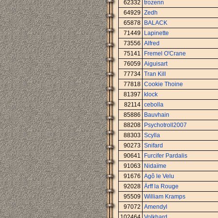
62332
trozenn
64929
Zedh
65878
BALACK
71449
Lapinette
73556
Alfred
75141
Fremel O'Crane
76059
Aiguisart
77734
Tran Kill
77818
Cookie Thoine
81397
klock
82114
cebolla
85886
Bauvhain
88208
Psychotroll2007
88303
Scylla
90273
Snifard
90641
Furcifer Pardalis
91063
Nidaïme
91676
Agô le Velu
92028
Ärff la Rouge
95509
William Kramps
97072
Amendyl
102464
Volkhard