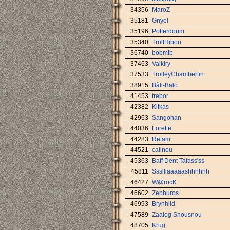
34356
MaroZ
35181
Gnyol
35196
Potferdoum
35340
TrollHibou
36740
bobmlb
37463
Valkiry
37533
TrolleyChambertin
38915
Bâli-Balö
41453
trebor
42382
Kitkas
42963
Sangohan
44036
Lorette
44283
Retam
44521
calinou
45363
Baff Dent Tafass'ss
45811
Ssslllaaaaashhhhhh
46427
W@rocK
46602
Zephuros
46993
Brynhild
47589
Zaalog Snousnou
48705
Krug