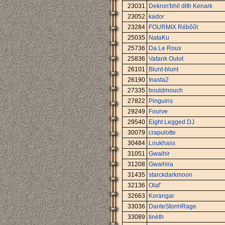
23031
Dekron'bhil dith Kenark
23052
kador
23284
FOURMIX Rébõõt
25035
NataKu
25736
Da Le Roux
25836
Vafank Oulot
26101
Blunt-blunt
26190
Inasta2
27335
bouldmouch
27822
Pinguins
29249
Fourve
29540
Eight Legged DJ
30079
crapulotte
30484
Loukhass
31051
Gwaihir
31208
Gwaihira
31435
starckdarkmoon
32136
Olaf'
32663
Korangar
33036
DanteStormRage
33089
tinèth