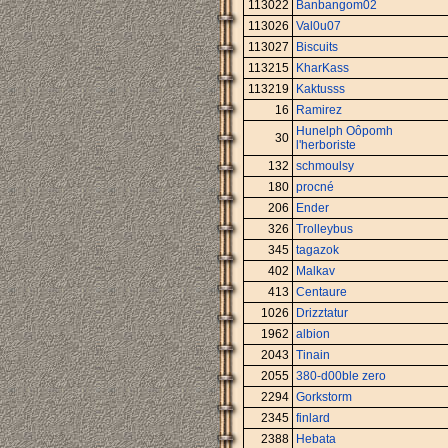
113022
Banbangom02
113026
Val0u07
113027
Biscuits
113215
KharKass
113219
Kaktusss
16
Ramirez
Hunelph Oôpomh
30
l'herboriste
132
schmoulsy
180
procné
206
Ender
326
Trolleybus
345
tagazok
402
Malkav
413
Centaure
1026
Drizztatur
1962
albion
2043
Tinain
2055
380-d00ble zero
2294
Gorkstorm
2345
finlard
2388
Hebata