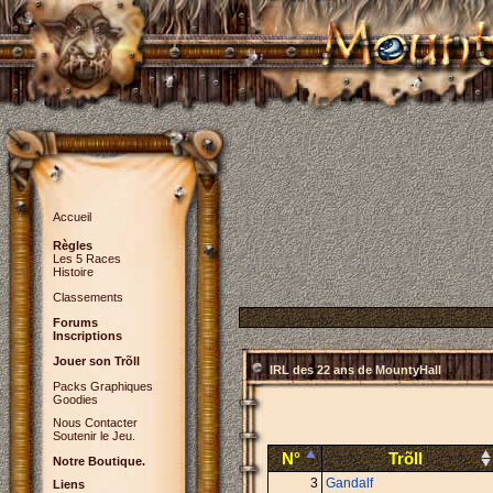
Accueil
Règles
Les 5 Races
Histoire
Classements
Forums
Inscriptions
Jouer son Trõll
IRL des 22 ans de MountyHall
Packs Graphiques
Goodies
Nous Contacter
Soutenir le Jeu.
N°
Trõll
Notre Boutique.
3
Gandalf
Liens