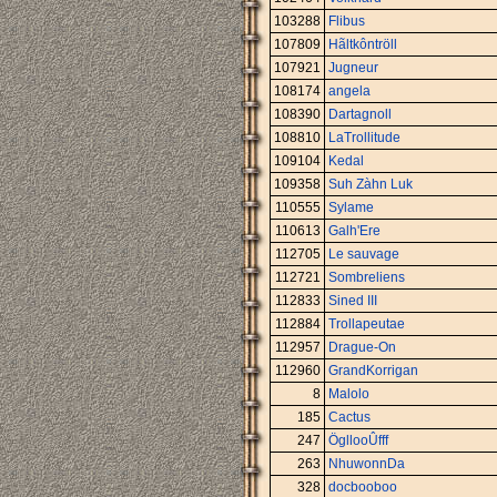
103288
Flibus
107809
Hãltkôntröll
107921
Jugneur
108174
angela
108390
Dartagnoll
108810
LaTrollitude
109104
Kedal
109358
Suh Zàhn Luk
110555
Sylame
110613
Galh'Ere
112705
Le sauvage
112721
Sombreliens
112833
Sined III
112884
Trollapeutae
112957
Drague-On
112960
GrandKorrigan
8
Malolo
185
Cactus
247
ÖgllooÛfff
263
NhuwonnDa
328
docbooboo