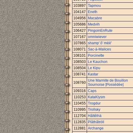
103897
Tapmou
104147
Eneth
104956
Macabre
105686
Medvih
106427
PingoinEnRute
107167
omniwiever
107865
shamp' ô' mëë'
108071
Sac-à-Malices
108101
Porcinette
108503
Le Kauchon
108504
Le Kipu
108741
Kastar
Une Marmite de Bouillon
108760
Sournoise [Possédée]
109316
Caps
110253
KataKlysm
110455
Trogdur
110995
Trollsky
112704
Hãltêlhä
112835
Plâthãtröll
112881
Archange