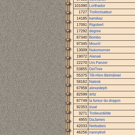
101090
Lorthador
1727
Trollonisateur
14185
kamikaz
17091
Rigobert
17292
degree
87340
Bombo
97345
Mouch'
13009
Nukomunver
19072
Alanaé
22270
Urs Panzer
53855
DelTree
55375
Têt-Hïnn Belmâmel
58162
Nalesk
67958
alexasteph
82599
dritz
87749
la fureur du dragon
92353
Izual
3271
Trolleurdélite
4955
DaJames
42033
Neitsabes
46256
nannytroll