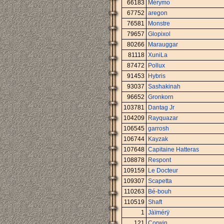
66183
Mérymo
67752
aregon
76581
Monstre
79657
Glopixol
80266
Marauggar
81118
XuniLa
87472
Pollux
91453
Hybris
93037
Sashakinah
96652
Gronkorn
103781
Dantag Jr
104209
Rayquazar
106545
garrosh
106744
Kayzak
107648
Capitaine Hatteras
108878
Respont
109159
Le Docteur
109307
Scapetta
110263
Bé-bouh
110519
Shaft
1
Jàïmérÿ
121
Corwin