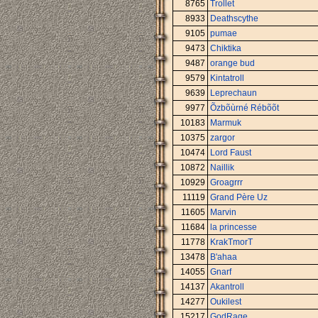
8765
Trollet
8933
Deathscythe
9105
pumae
9473
Chiktika
9487
orange bud
9579
Kintatroll
9639
Leprechaun
9977
Õzbõùrné Rébõõt
10183
Marmuk
10375
zargor
10474
Lord Faust
10872
Naillik
10929
Groagrrr
11119
Grand Père Uz
11605
Marvin
11684
la princesse
11778
KrakTmorT
13478
B'ahaa
14055
Gnarf
14137
Akantroll
14277
Oukilest
15217
GodRage