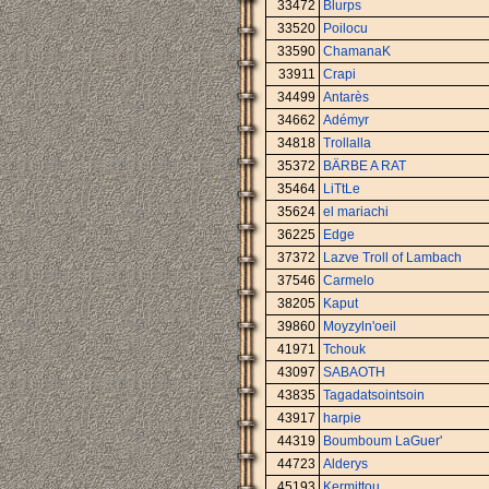
33472
Blurps
33520
Poilocu
33590
ChamanaK
33911
Crapi
34499
Antarès
34662
Adémyr
34818
Trollalla
35372
BÄRBE A RAT
35464
LiTtLe
35624
el mariachi
36225
Edge
37372
Lazve Troll of Lambach
37546
Carmelo
38205
Kaput
39860
Moyzyln'oeil
41971
Tchouk
43097
SABAOTH
43835
Tagadatsointsoin
43917
harpie
44319
Boumboum LaGuer'
44723
Alderys
45193
Kermittou