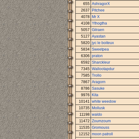
655
AshragorX
2637
Pitchee
4078
Mr X
4108
Ythogtha
5057
Gilraen
5127
Ayastan
5820
jyc le boiteux
5834
Sweetpea
6306
praton
6592
Sharckleur
7345
Wallootapdur
7585
Trollo
7867
Aragorn
8786
Sasuke
9976
Kita
10141
white weedow
10735
Mollusk
11198
waldo
11472
Zoumzoum
11535
Gromouss
12152
moon patroll