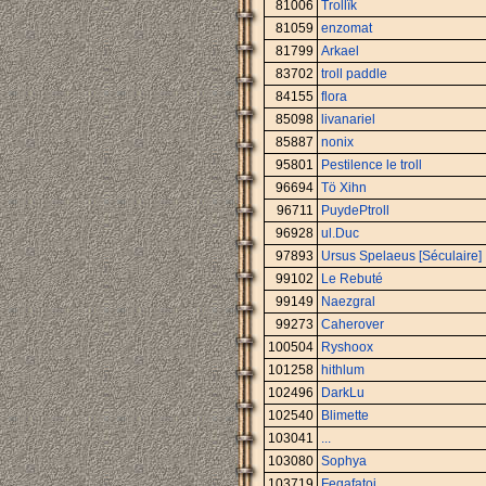
81006
Trollïk
81059
enzomat
81799
Arkael
83702
troll paddle
84155
flora
85098
livanariel
85887
nonix
95801
Pestilence le troll
96694
Tö Xihn
96711
PuydePtroll
96928
ul.Duc
97893
Ursus Spelaeus [Séculaire]
99102
Le Rebuté
99149
Naezgral
99273
Caherover
100504
Ryshoox
101258
hithlum
102496
DarkLu
102540
Blimette
103041
...
103080
Sophya
103719
Fegafatoi