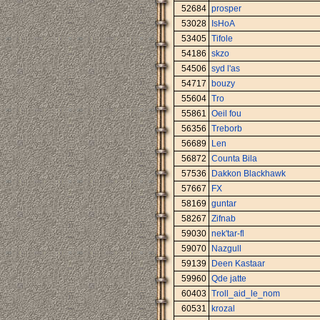
52684
prosper
53028
IsHoA
53405
Tifole
54186
skzo
54506
syd l'as
54717
bouzy
55604
Tro
55861
Oeil fou
56356
Treborb
56689
Len
56872
Counta Bila
57536
Dakkon Blackhawk
57667
FX
58169
guntar
58267
Zifnab
59030
nek'tar-fl
59070
Nazgull
59139
Deen Kastaar
59960
Qde jatte
60403
Troll_aid_le_nom
60531
krozal