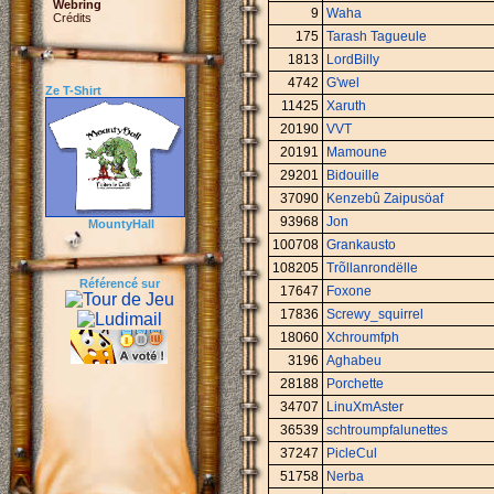
Webring
9
Waha
Crédits
175
Tarash Tagueule
1813
LordBilly
4742
G'wel
Ze T-Shirt
11425
Xaruth
20190
VVT
20191
Mamoune
29201
Bidouille
37090
Kenzebû Zaipusöaf
93968
Jon
MountyHall
100708
Grankausto
108205
Trõllanrondëlle
Référencé sur
17647
Foxone
17836
Screwy_squirrel
18060
Xchroumfph
3196
Aghabeu
28188
Porchette
34707
LinuXmAster
36539
schtroumpfalunettes
37247
PicleCul
51758
Nerba