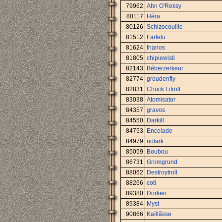
79962
Ahn O'Reksy
80117
Héra
80126
Schizocouille
81512
Farfelu
81624
thanos
81805
chipiewisti
82143
Béberzerkeur
82774
groudenfly
82831
Chuck Litröll
83038
Atomisator
84357
gravos
84550
Darkill
84753
Encelade
84979
nolark
85059
Boubou
86731
Gromgrund
88062
Destroytroll
88266
coti
89380
Dorken
89384
Myst
90866
Kaïllãsse