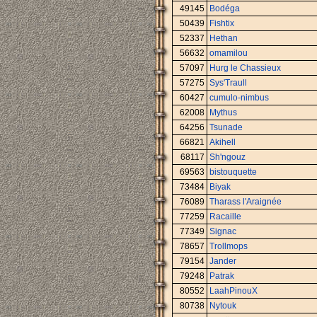
49145
Bodéga
50439
Fishtix
52337
Hethan
56632
omamilou
57097
Hurg le Chassieux
57275
Sys'Traull
60427
cumulo-nimbus
62008
Mythus
64256
Tsunade
66821
Akihell
68117
Sh'ngouz
69563
bistouquette
73484
Biyak
76089
Tharass l'Araignée
77259
Racaille
77349
Signac
78657
Trollmops
79154
Jander
79248
Patrak
80552
LaahPinouX
80738
Nytouk