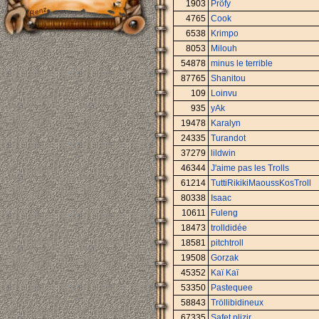
1903
Pröfy
4765
Cook
6538
Krimpo
8053
Milouh
54878
minus le terrible
87765
Shanitou
109
Loinvu
935
yAk
19478
Karalyn
24335
Turandot
37279
lildwin
46344
J'aime pas les Trolls
61214
TuttiRikikiMaoussKosTroll
80338
Isaac
10611
Fuleng
18473
trolldidée
18581
pitchtroll
19508
Gorzak
45352
Kaï Kaï
53350
Pastequee
58843
Tröllibidineux
67335
Safet plizir