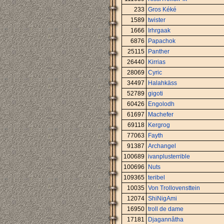
233
Gros Kéké
1589
twister
1666
Irhrgaak
6876
Papachok
25115
Panther
26440
Kirrias
28069
Cyric
34497
Halahkäss
52789
gigoti
60426
Engolodh
61697
Machefer
69118
Kergrog
77063
Fayth
91387
Archangel
100689
ivanplusterrible
100696
Nuts
109365
teribel
10035
Von Trollovensttein
12074
ShiNigAmi
16950
troll de dame
17181
Djagannâtha