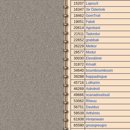
15207
LapouX
16347
Sir Özkrönik
18462
GomTroll
19051
Fabdi
20614
Agrobast
21511
Tadordur
22652
grabbak
26229
Melkor
28577
Modul
30030
Elendilmir
31872
KrivaK
34640
boumboumboum
39288
frappadingue
45716
Lotharim
46269
Astrotroll
49666
scanadoudoud
53062
Rheuu
56751
Davidus
59539
Arthémis
61938
Hintanwain
65590
groargreugro