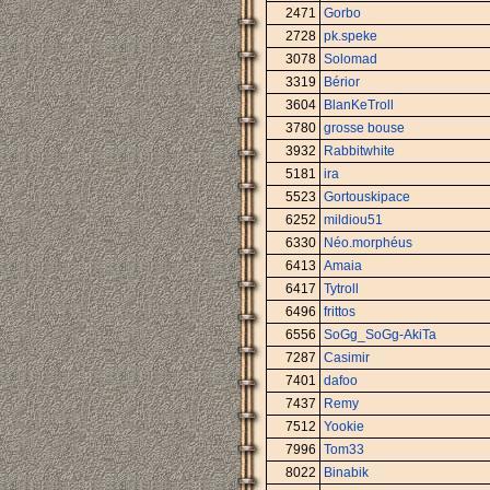
2471
Gorbo
2728
pk.speke
3078
Solomad
3319
Bérior
3604
BlanKeTroll
3780
grosse bouse
3932
Rabbitwhite
5181
ira
5523
Gortouskipace
6252
mildiou51
6330
Néo.morphéus
6413
Amaia
6417
Tytroll
6496
frittos
6556
SoGg_SoGg-AkiTa
7287
Casimir
7401
dafoo
7437
Remy
7512
Yookie
7996
Tom33
8022
Binabik