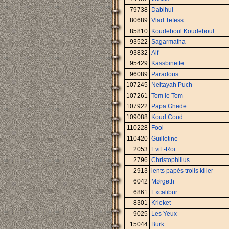
79738
Dabihul
80689
Vlad Tefess
85810
Koudeboul Koudeboul
93522
Sagarmatha
93832
Alf
95429
Kassbinette
96089
Paradous
107245
Neitayah Puch
107261
Tom le Tom
107922
Papa Ghede
109088
Koud Coud
110228
Fool
110420
Guillotine
2053
EviL-Roi
2796
Christophilius
2913
lents papés trolls killer
6042
Mørgøth
6861
Excalibur
8301
Krieket
9025
Les Yeux
15044
Burk