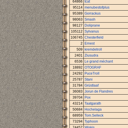
64866
tcat
95114
menubestofplus
95389
Gorrackus
98063
Smash
98127
Doliprane
105112
Sylvanus
106745
Chesterfield
2
Ernest
509
kremdetroll
2401
Ziusudra
6536
Le grand méchant
18892
OTOGRAF
24292
PuceTroll
25787
Stani
31784
Grüstlaaf
36083
Jorun de Flandres
39704
Pox
43214
Taatgarath
50684
Hochelaga
68959
Tom.Selleck
73294
Typhoon
74457
Wiskis