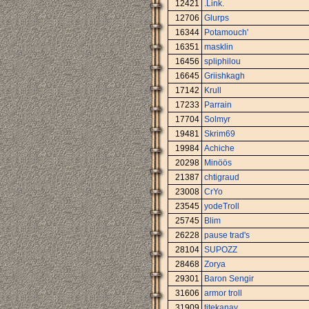
12421
.Link.
12706
Glurps
16344
Potamouch'
16351
masklin
16456
spliphilou
16645
Griishkagh
17142
Krull
17233
Parrain
17704
Solmyr
19481
Skrim69
19984
Achiche
20298
Minöös
21387
chtigraud
23008
CrYo
23545
yodeTroll
25745
Blim
26228
pause trad's
28104
SUPOZZ
28468
Zorya
29301
Baron Sengir
31606
armor troll
31909
titekanay