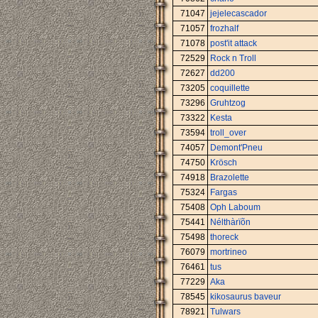
71047
jejelecascador
71057
frozhalf
71078
post'it attack
72529
Rock n Troll
72627
dd200
73205
coquillette
73296
Gruhtzog
73322
Kesta
73594
troll_over
74057
Demont'Pneu
74750
Krösch
74918
Brazolette
75324
Fargas
75408
Oph Laboum
75441
Nélthàrïõn
75498
thoreck
76079
mortrineo
76461
tus
77229
Aka
78545
kikosaurus baveur
78921
Tulwars