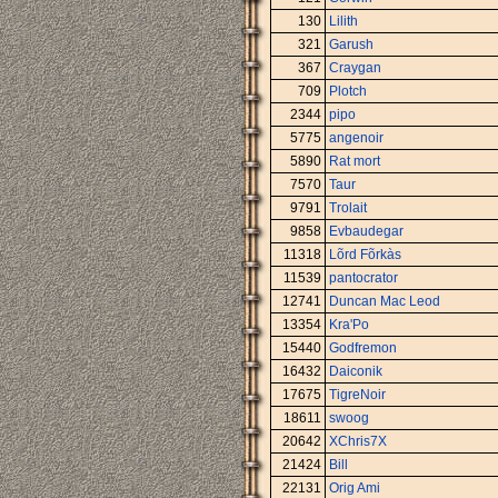
130
Lilith
321
Garush
367
Craygan
709
Plotch
2344
pipo
5775
angenoir
5890
Rat mort
7570
Taur
9791
Trolait
9858
Evbaudegar
11318
Lõrd Fõrkàs
11539
pantocrator
12741
Duncan Mac Leod
13354
Kra'Po
15440
Godfremon
16432
Daiconik
17675
TigreNoir
18611
swoog
20642
XChris7X
21424
Bill
22131
Orig Ami