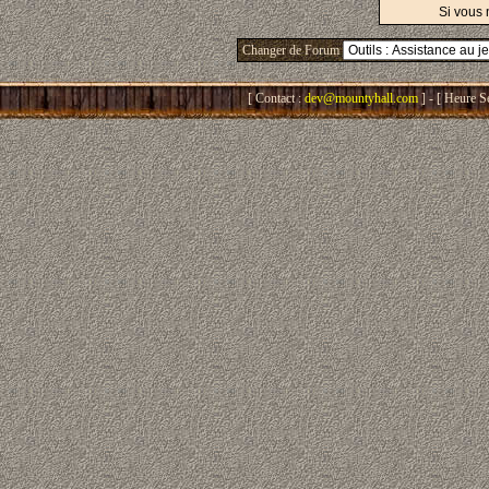
Si vous 
Changer de Forum
[ Contact :
dev@mountyhall.com
] - [ Heure S