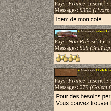
Pays:
France
Inscrit le 
Messages:
8352 (Hydre
Idem de mon coté.
#.
Message de
willow93
le 
Pays:
Non Précisé
Inscri
Messages:
868 (Shaï Epi
#.
Message de
Akkila le b
Pays:
France
Inscrit le 
Messages:
279 (Golem 
Pour des besoins perso
Vous pouvez trouver 