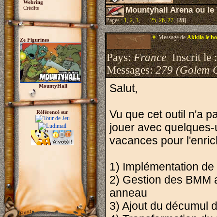
Webring
Crédits
Mountyhall Arena ou le 
Pages :
1
,
2
,
3
, ... ,
25
,
26
,
27
,
[28]
#.
Message de
Akkila le b
Ze Figurines
Pays:
France
Inscrit le 
Messages:
279 (Golem 
Salut,
MountyHall
Vu que cet outil n'a 
Référencé sur
jouer avec quelques-u
vacances pour l'enric
1) Implémentation de 
2) Gestion des BMM ap
anneau
3) Ajout du décumul