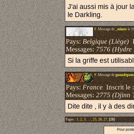
J'ai aussi mis à jour l
le Darkling.
#.
Message de
_minus
le 1
Pays:
Belgique (Liège)
I
Messages:
7576 (Hydre
Si la griffe est utilis
#.
Message de
gnondepom
Pays:
France
Inscrit le 
Messages:
2775 (Djinn 
Dite dite , il y à des
Pages :
1
,
2
,
3
, ... ,
25
,
26
,
27
,
[28]
Pour post