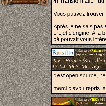
4) Transformation du 
Vous pouvez trouver 
Après je ne sais pas s
projet d'origine. A la
çà pouvait vous intér
#.
Message de
Raistlin
le 0
[Appelez-moi Google]
Pays:
France (35 - Ille-e
17-04-2005
Messages:
c'est open source, hei
merci d'avoir repris le
#.
Message de
TilK
le 04-1
[MH Team]
[Maître O