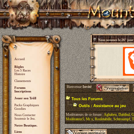
Nous sommes le
26° jour
Accueil
Règles
Les 5 Races
Histoire
Classements
Bienvenue
Invité
Forums
Inscriptions
Jouer son Trõll
Tous les Forums
Packs Graphiques
Outils : Assistance au jeu
Goodies
Modérateurs de ce forum :
Aghabeu
,
Dabihul
,
G
Nous Contacter
Soutenir le Jeu.
Modérateur5
,
Mr x
,
Rouletabille
,
Schtroumpf
,
T
Notre Boutique.
Liens