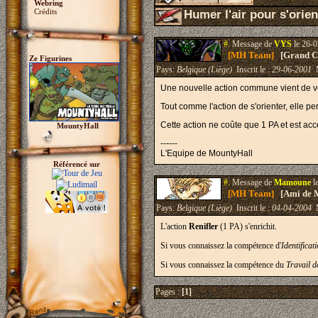
Webring
Crédits
Humer l'air pour s'orien
#.
Message de
VYS
le 26-0
[MH Team]
[Grand Cr
Ze Figurines
Pays:
Belgique (Liège)
Inscrit le :
29-06-2001
M
Une nouvelle action commune vient de voi
Tout comme l'action de s'orienter, elle p
Cette action ne coûte que 1 PA et est acc
MountyHall
------
L'Equipe de MountyHall
Référencé sur
#.
Message de
Mamoune
l
[MH Team]
[Ami de 
Pays:
Belgique (Liège)
Inscrit le :
04-04-2004
M
L'action
Renifler
(1 PA) s'enrichit.
Si vous connaissez la compétence d'
Identifica
Si vous connaissez la compétence du
Travail d
Pages :
[1]