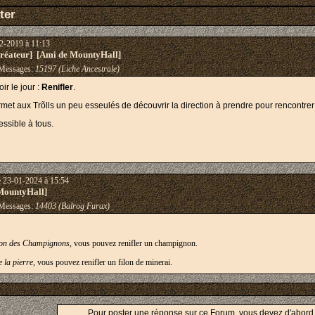
ter
2-2019 à 11:13
éateur] [Ami de MountyHall]
essages:
15197 (Liche Ancestrale)
r le jour :
Renifler
.
ermet aux Trõlls un peu esseulés de découvrir la direction à prendre pour rencontrer 
essible à tous.
e 23-01-2024 à 15:54
MountyHall]
essages:
14403 (Balrog Furax)
tion des Champignons
, vous pouvez renifler un champignon.
e la pierre
, vous pouvez renifler un filon de minerai.
Pour poster une réponse sur ce Forum, vous devez d'abor