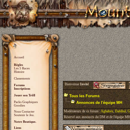
Accueil
Règles
Les 5 Races
Histoire
Classements
Bienvenue
Invité
Forums
Inscriptions
Jouer son Trõll
Tous les Forums
Packs Graphiques
Annonces de l'équipe MH
Goodies
Modérateurs de ce forum :
Aghabeu
,
Dabihul
,
G
Nous Contacter
Soutenir le Jeu.
Réservé aux annonces du DM et de l'équipe MH, 
Notre Boutique.
Liens