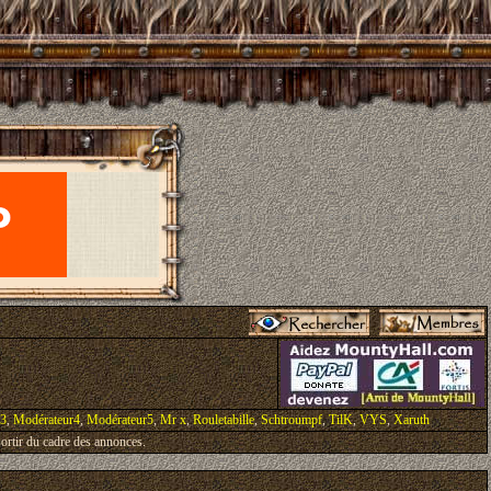
r3
,
Modérateur4
,
Modérateur5
,
Mr x
,
Rouletabille
,
Schtroumpf
,
TilK
,
VYS
,
Xaruth
ortir du cadre des annonces.