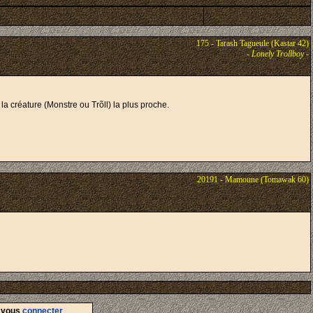
175 - Tarash Tagueule (Kastar 42)
-
Lonely Trollboy
-
la créature (Monstre ou Trõll) la plus proche.
20191 - Mamoune (Tomawak 60)
d
vous
connecter