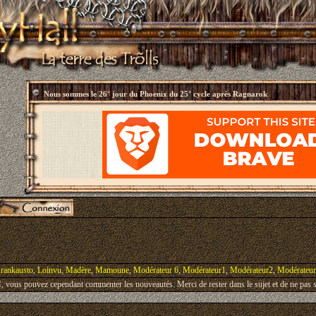
Nous sommes le
26° jour du Phoenix du 25° cycle après Ragnarok
rankausto
,
Loinvu
,
Madère
,
Mamoune
,
Modérateur 6
,
Modérateur1
,
Modérateur2
,
Modérateu
vous pouvez cependant commenter les nouveautés. Merci de rester dans le sujet et de ne pas s