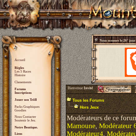
Nous sommes le
26° jour
Accueil
Règles
Les 5 Races
Histoire
Classements
Bienvenue
Invité
Forums
Inscriptions
Jouer son Trõll
Tous les Forums
Packs Graphiques
Hors Jeux
Goodies
Modérateurs de ce foru
Nous Contacter
Soutenir le Jeu.
Mamoune
,
Modérateur 
Notre Boutique.
Modérateur4
,
Modérate
Liens