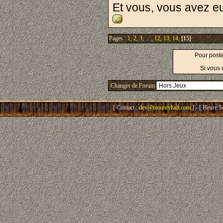
Et vous, vous avez eu
Pages :
1
,
2
,
3
, ... ,
12
,
13
,
14
,
[15]
Pour post
Si vous 
Changer de Forum
[ Contact :
dev@mountyhall.com
] - [ Heure S