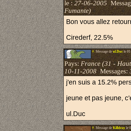
le :
27-06-2005
Messag
Fumante)
Bon vous allez retour
Cirederf, 22.5%
#.
Message de
ul.Duc
le 01
Pays:
France (31 - Hau
10-11-2008
Messages:
j'en suis a 15.2% pe
jeune et pas jeune, c
ul.Duc
#.
Message de
Killdray
le 