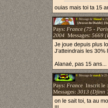
ouias mais toi ta 15 a
#.
Message de
Alanaé
le 25
[Avocat du Diable] [A
Pays:
France (75 - Pari
2004
Messages:
5669 (
Je joue depuis plus l
J'atteindrais les 30% 
Alanaé, pas 15 ans...
#.
Message de
starck
le 25
Pays:
France
Inscrit le 
Messages:
3013 (Djinn 
on le sait toi, ta au
!!!