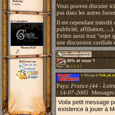
Webring
Crédits
Vous pouvez discuter ici 
pas dans les autres foru
Il est cependant interdit
Ze Calendrier
publicité, affiliation, ...).
Evitez aussi tout "sujet 
une discussion cordiale e
MountyHall
30% et vous ?
Référencé sur
Pages :
[1]
,
2
,
3
,
4
,
5
#.
Message de
Troll_aid_l
Pays:
France (44 - Loire
:
14-07-2005
Messages
Voila petit message p
existence à jouer à M