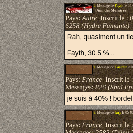
#.
Message de
Fayth
le 05-
[Ami des Monstres]
Pays:
Autre
Inscrit le :
6258 (Hydre Fumante)
Rah, quasiment un tier
Fayth, 30.5 %...
#.
Message de
Casimir
le 0
Pays:
France
Inscrit le 
Messages:
826 (Shaï Epi
je suis à 40% ! borde
#.
Message de
fury
le 05-0
Pays:
France
Inscrit le 
Messages:
2582 (Djinn 