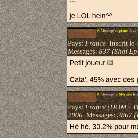
je LOL hein^^
#.
Message de
grom!
le 26-
Pays:
France
Inscrit le 
Messages:
837 (Shaï Epi
Petit joueur
Cata', 45% avec des 
#.
Message de
Mérymo
le 
Pays:
France (DOM - 
2006
Messages:
3867 (
Hé hé, 30.2% pour m