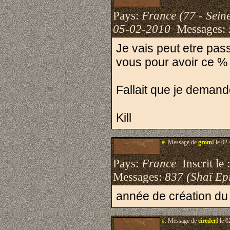
Pays:
France (77 - Sein
05-02-2010
Messages:
Je vais peut etre pa
vous pour avoir ce % 
Fallait que je deman
Kill
#.
Message de
grom!
le 02-
Pays:
France
Inscrit le 
Messages:
837 (Shaï Epi
année de création du p
#.
Message de
cirederf
le 0