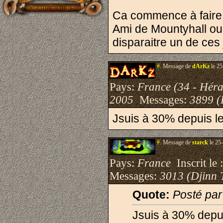
Ca commence à faire b
Ami de Mountyhall ou
disparaitre un de ces
#.
Message de
dArKz
le 25
Pays:
France (34 - Héra
2005
Messages:
3899 (
Jsuis à 30% depuis le
#.
Message de
starck
le 25
Pays:
France
Inscrit le 
Messages:
3013 (Djinn 
Quote:
Posté pa
Jsuis à 30% depui