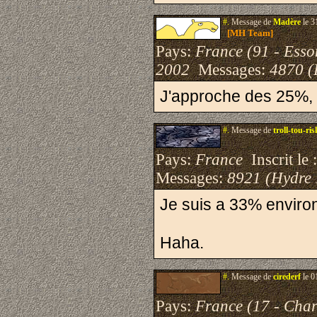
#.
Message de
Madère
le 3
[MH Team]
Pays:
France (91 - Esso
2002
Messages:
4870 (
J'approche des 25%, t
#.
Message de
troll-tou-ris
Pays:
France
Inscrit le 
Messages:
8921 (Hydre
Je suis a 33% enviro
Haha.
#.
Message de
cirederf
le 0
Pays:
France (17 - Char