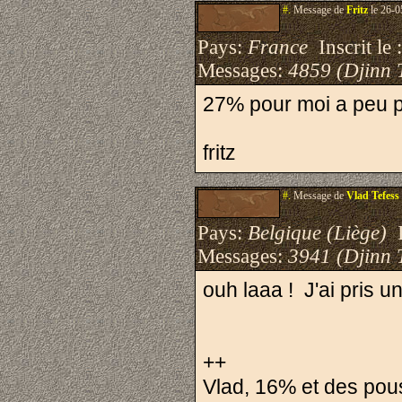
#.
Message de
Fritz
le 26-0
Pays:
France
Inscrit le 
Messages:
4859 (Djinn 
27% pour moi a peu p
fritz
#.
Message de
Vlad Tefess
Pays:
Belgique (Liège)
I
Messages:
3941 (Djinn 
ouh laaa ! J'ai pris u
++
Vlad, 16% et des pou