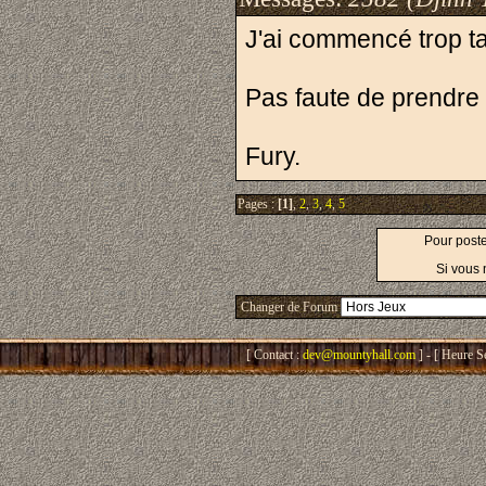
J'ai commencé trop tar
Pas faute de prendre 
Fury.
Pages :
[1]
,
2
,
3
,
4
,
5
Pour post
Si vous 
Changer de Forum
[ Contact :
dev@mountyhall.com
] - [ Heure S