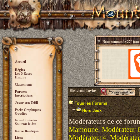
Nous sommes le
27° jour
Accueil
Règles
Les 5 Races
Histoire
Classements
Bienvenue
Invité
Forums
Inscriptions
Jouer son Trõll
Tous les Forums
Packs Graphiques
Hors Jeux
Goodies
Modérateurs de ce foru
Nous Contacter
Soutenir le Jeu.
Mamoune
,
Modérateur 
Notre Boutique.
Modérateur4
,
Modérate
Liens