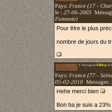
Pays:
France (17 - Char
le :
27-06-2005
Messag
Fumante)
Pour être le plus préci
nombre de jours du tr
#.
Message de
Killdray
le 
Pays:
France (77 - Sein
05-02-2010
Messages:
Hehe merci bien
Bon ba je suis a 23% 