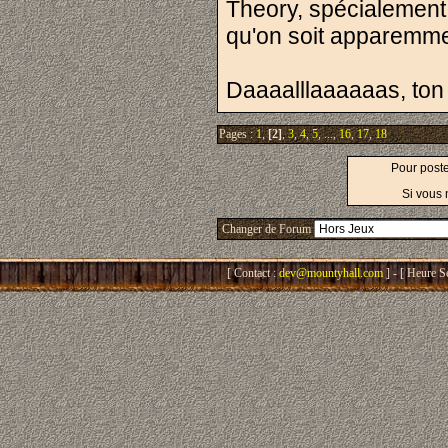
Theory, spécialement 
qu'on soit apparemme
Daaaalllaaaaaas, ton
Pages :
1
,
[2]
,
3
,
4
,
5
, ...,
16
,
17
,
18
Pour post
Si vous 
Changer de Forum
[ Contact :
dev@mountyhall.com
] - [ Heure S