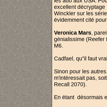
les ado aux USA. Pou
excellent décryptage 
Winckler sur les série
évidemment cité pour
Veronica Mars
, pare
génialissime (Reefer
M6.
Cadfael, qu''il faut v
Sinon pour les autres,
m'intéressait pas, soi
Recall 2070).
En étant désormais ex