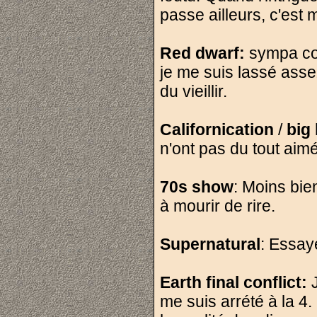
passe ailleurs, c'es
Red dwarf:
sympa com
je me suis lassé assez
du vieillir.
Californication
/
big
n'ont pas du tout aim
70s show
: Moins bie
à mourir de rire.
Supernatural
: Essayé
Earth final conflict:
J
me suis arrété à la 4.