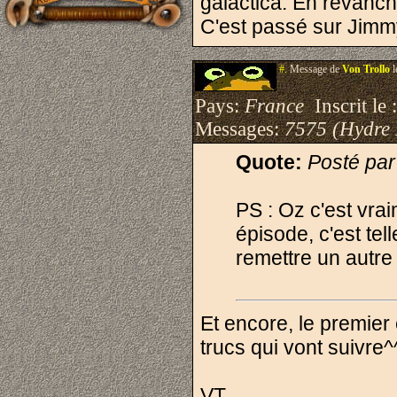
galactica. En revanc
C'est passé sur Jimmy 
#.
Message de
Von Trollo
l
Pays:
France
Inscrit le 
Messages:
7575 (Hydre
Quote:
Posté par
PS : Oz c'est vrai
épisode, c'est te
remettre un autre 
Et encore, le premier 
trucs qui vont suivre^
VT