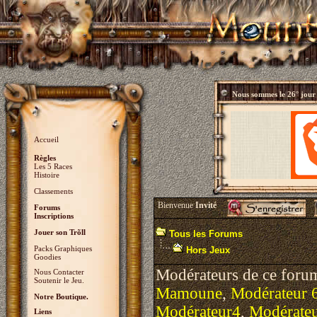
Nous sommes le
26° jour
Accueil
Règles
Les 5 Races
Histoire
Classements
Bienvenue
Invité
Forums
Inscriptions
Jouer son Trõll
Tous les Forums
Packs Graphiques
Hors Jeux
Goodies
Modérateurs de ce foru
Nous Contacter
Soutenir le Jeu.
Mamoune
,
Modérateur 
Notre Boutique.
Modérateur4
,
Modérate
Liens