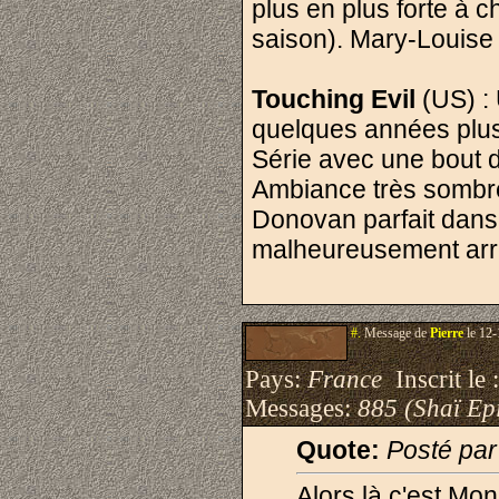
plus en plus forte à c
saison). Mary-Louise 
Touching Evil
(US) : 
quelques années plus 
Série avec une bout d
Ambiance très sombre
Donovan parfait dans 
malheureusement arrê
#.
Message de
Pierre
le 12-
Pays:
France
Inscrit le 
Messages:
885 (Shaï Epi
Quote:
Posté pa
Alors là c'est Mon 