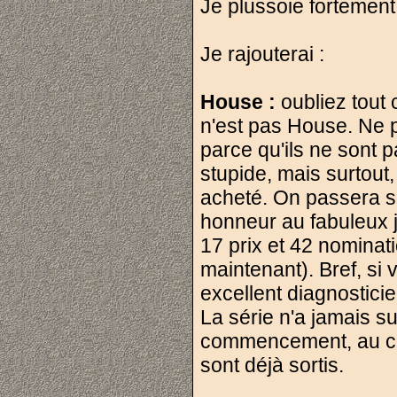
Je plussoie fortement
Je rajouterai :
House :
oubliez tout 
n'est pas House. Ne p
parce qu'ils ne sont p
stupide, mais surtout,
acheté. On passera s
honneur au fabuleux 
17 prix et 42 nominat
maintenant). Bref, si
excellent diagnostici
La série n'a jamais s
commencement, au con
sont déjà sortis.