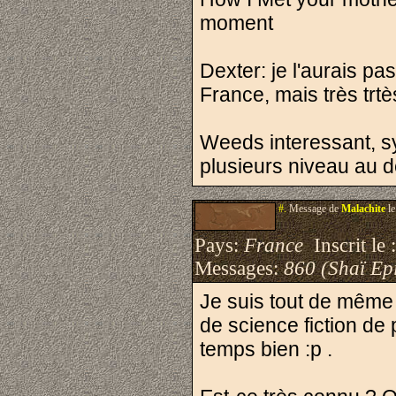
moment
Dexter: je l'aurais p
France, mais très trtè
Weeds interessant, sy
plusieurs niveau au 
#.
Message de
Malachite
le
Pays:
France
Inscrit le 
Messages:
860 (Shaï Epi
Je suis tout de même 
de science fiction de 
temps bien :p .