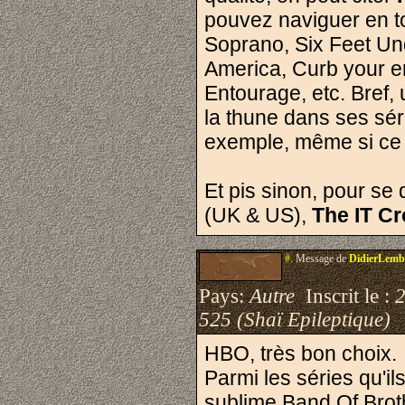
pouvez naviguer en to
Soprano, Six Feet Un
America,
Curb your e
Entourage, etc. Bref, 
la thune dans ses sér
exemple, même si ce 
Et pis sinon, pour se
(UK & US),
The IT C
#.
Message de
DidierLemb
Pays:
Autre
Inscrit le :
525 (Shaï Epileptique)
HBO, très bon choix.
Parmi les séries qu'ils
sublime Band Of Brot