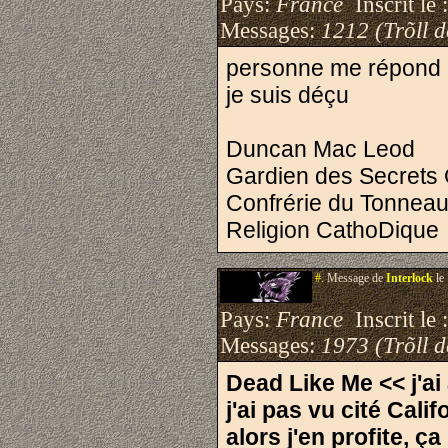
Pays:
France
Inscrit le 
Messages:
1212 (Trõll 
personne me répond
je suis déçu
Duncan Mac Leod
Gardien des Secrets 
Confrérie du Tonnea
Religion CathoDique
#.
Message de
Interlock
le
Pays:
France
Inscrit le 
Messages:
1973 (Trõll 
Dead Like Me << j'ai
j'ai pas vu cité Cal
alors j'en profite, ç