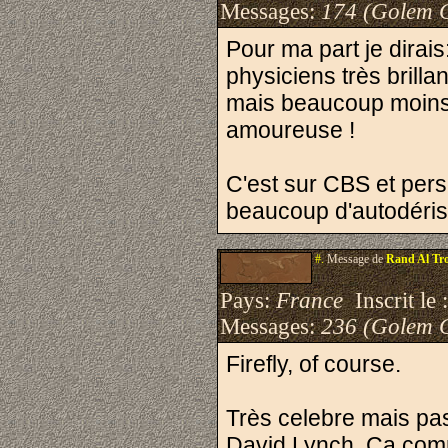
Messages:
174 (Golem 
Pour ma part je dirai
physiciens très brilla
mais beaucoup moins d
amoureuse !
C'est sur CBS et perso 
beaucoup d'autodéris
#.
Message de
Rand Al Tro
Pays:
France
Inscrit le 
Messages:
236 (Golem 
Firefly, of course.
Très celebre mais pa
David Lynch. Ca comm