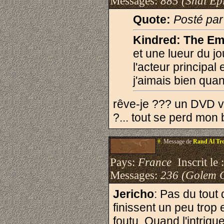
Messages:
885 (Shaï Epi
Quote:
Posté pa
Kindred: The E
et une lueur du jo
l'acteur principa
j'aimais bien qua
rêve-je ??? un DVD v
?... tout se perd mon b
#.
Message de
Rand Al Tro
Pays:
France
Inscrit le 
Messages:
236 (Golem 
Jericho
: Pas du tout
finissent un peu trop 
foutu. Quand l'intrig