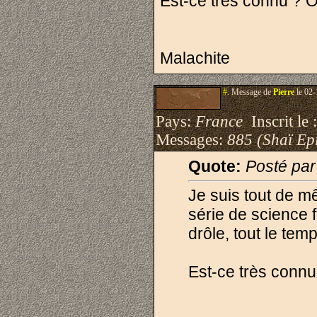
Est-ce très connu ? 
Malachite
#.
Message de
Pierre
le 02-
Pays:
France
Inscrit le 
Messages:
885 (Shaï Epi
Quote:
Posté par
Je suis tout de m
série de science f
drôle, tout le temp
Est-ce très conn