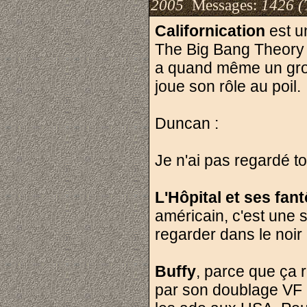
2005
Messages:
1426 (
Californication
est u
The Big Bang Theory 
a quand même un gros
joue son rôle au poil.
Duncan :
Je n'ai pas regardé to
L'Hôpital et ses fa
américain, c'est une 
regarder dans le noir 
Buffy
, parce que ça r
par son doublage VF m