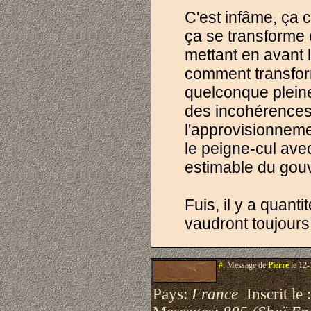
C'est infâme, ça 
ça se transforme
mettant en avant l
comment transform
quelconque plein
des incohérences 
l'approvisionneme
le peigne-cul ave
estimable du gouv
Fuis, il y a quanti
vaudront toujours
#.
Message de
Pierre
le 12-
Pays:
France
Inscrit le 