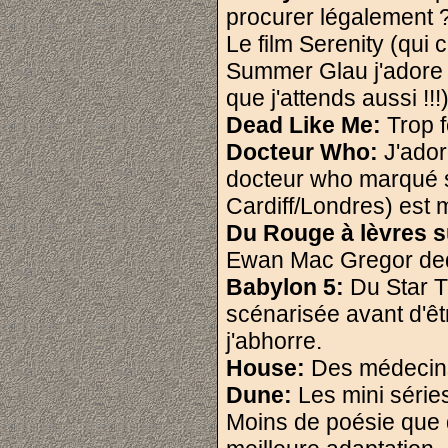
procurer légalement ?
Le film Serenity (qui 
Summer Glau j'adore !
que j'attends aussi !!!
Dead Like Me:
Trop fo
Docteur Who:
J'ador
docteur who marqué s
Cardiff/Londres) est
Du Rouge à lèvres s
Ewan Mac Gregor ded
Babylon 5:
Du Star T
scénarisée avant d'ê
j'abhorre.
House:
Des médecins
Dune:
Les mini série
Moins de poésie que 