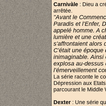
Carnivàle
: Dieu a cr
arrêtée.
"Avant le Commence
Paradis et l'Enfer, 
appelé homme. A ch
lumière et une créa
s'affrontaient alors 
C'était une époque 
inimaginable. Ainsi 
explosa au-dessus d
l'émerveillement con
La série raconte le co
Dépression aux Etats-
parcourant le Middle W
Dexter
: Une série qui