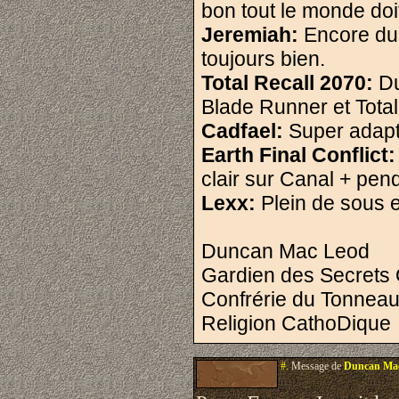
bon tout le monde doi
Jeremiah:
Encore du
toujours bien.
Total Recall 2070:
Du
Blade Runner et Tota
Cadfael:
Super adapta
Earth Final Conflict:
clair sur Canal + pend
Lexx:
Plein de sous 
Duncan Mac Leod
Gardien des Secrets 
Confrérie du Tonnea
Religion CathoDique
#.
Message de
Duncan Ma