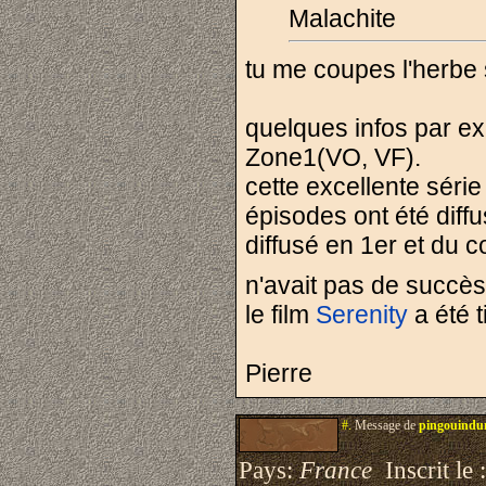
Malachite
tu me coupes l'herbe s
quelques infos par 
Zone1(VO, VF).
cette excellente série
épisodes ont été diff
diffusé en 1er et du
n'avait pas de succè
le film
Serenity
a été t
Pierre
#.
Message de
pingouindu
Pays:
France
Inscrit le 