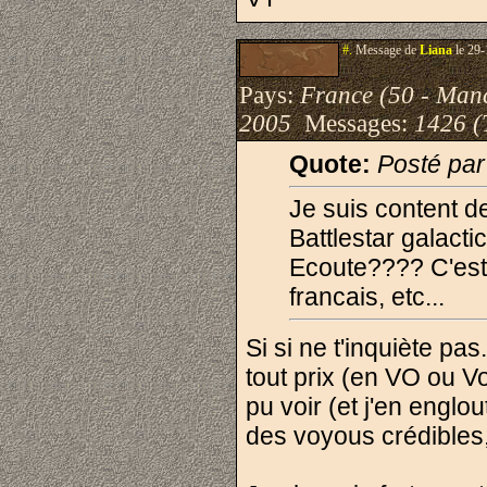
#.
Message de
Liana
le 29-
Pays:
France (50 - Man
2005
Messages:
1426 (
Quote:
Posté par
Je suis content de
Battlestar galact
Ecoute???? C'est 
francais, etc...
Si si ne t'inquiète pas
tout prix (en VO ou V
pu voir (et j'en englo
des voyous crédibles, 