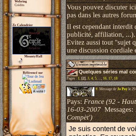
Webring
Crédits
Vous pouvez discuter ici 
pas dans les autres foru
Il est cependant interdit
Ze Calendrier
publicité, affiliation, ...).
Evitez aussi tout "sujet 
une discussion cordiale e
MountyHall
Quelques séries mal c
Référencé sur
Pages :
1
,
[2]
,
3
,
4
,
5
, ...,
16
,
17
,
18
#.
Message de
Jo Poy
le 29
Pays:
France (92 - Haut
16-03-2007
Messages:
Compèt')
Je suis content de voi