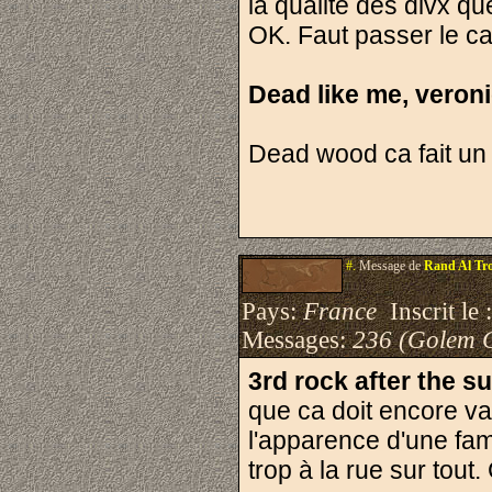
la qualité des divx qu
OK. Faut passer le c
Dead like me, veroni
Dead wood ca fait un
#.
Message de
Rand Al Tro
Pays:
France
Inscrit le 
Messages:
236 (Golem 
3rd rock after the s
que ca doit encore va
l'apparence d'une fami
trop à la rue sur tout