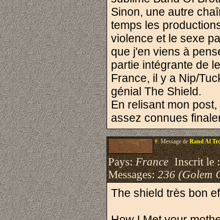
Sinon, une autre chaî
temps les productions, 
violence et le sexe p
que j'en viens à pens
partie intégrante de l
France, il y a Nip/Tuc
génial The Shield.
En relisant mon post, 
assez connues finale
#.
Message de
Rand Al Tro
Pays:
France
Inscrit le 
Messages:
236 (Golem 
The shield très bon e
How I Met your mother