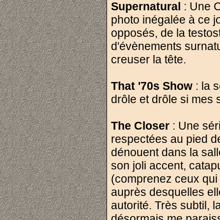
Supernatural
: Une C
photo inégalée à ce j
opposés, de la testost
d'évènements surnatur
creuser la tête.
That '70s Show
: la 
drôle et drôle si mes
The Closer
: Une séri
respectées au pied de 
dénouent dans la sall
son joli accent, catapu
(comprenez ceux qui 
auprès desquelles ell
autorité. Très subtil,
désormais me paraiss