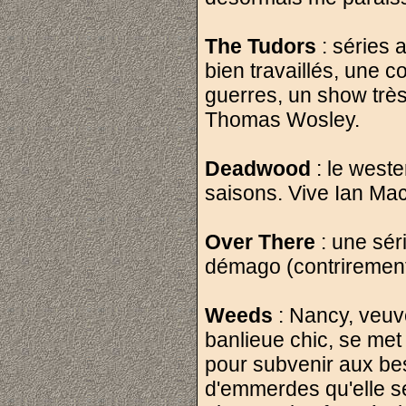
The Tudors
: séries 
bien travaillés, une c
guerres, un show très
Thomas Wosley.
Deadwood
: le weste
saisons. Vive Ian Ma
Over There
: une séri
démago (contrirement à
Weeds
: Nancy, veuv
banlieue chic, se me
pour subvenir aux bes
d'emmerdes qu'elle s