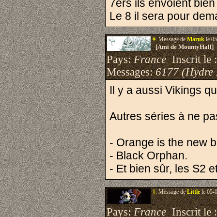
7ers ils envoient bien 
Le 8 il sera pour de
#.
Message de
Maruk
le 05
[Ami de MountyHall]
Pays:
France
Inscrit le 
Messages:
6177 (Hydre
Il y a aussi Vikings q
Autres séries à ne pas
- Orange is the new b
- Black Orphan.
- Et bien sûr, les S2 
#.
Message de
Little
le 05-
Pays:
France
Inscrit le 