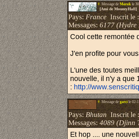
#.
Message de
Maruk
le 30
[Ami de MountyHall]
Pays:
France
Inscrit le 
Messages:
6177 (Hydre
Cool cette remontée d
J'en profite pour vou
L'une des toutes meil
nouvelle, il n'y a que
:
http://www.senscrit
#.
Message de
garci
le 02-1
Pays:
Bhutan
Inscrit le 
Messages:
4089 (Djinn 
Et hop .... une nouvel