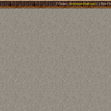
[ Contact :
dev@mountyhall.com
] - [ Heure S