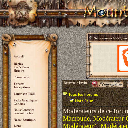
Nous sommes le
27° jour
Accueil
Règles
Les 5 Races
Histoire
Classements
Bienvenue
Invité
Forums
Inscriptions
Jouer son Trõll
Tous les Forums
Packs Graphiques
Hors Jeux
Goodies
Modérateurs de ce foru
Nous Contacter
Soutenir le Jeu.
Mamoune
,
Modérateur 
Notre Boutique.
Modérateur4
,
Modérate
Liens