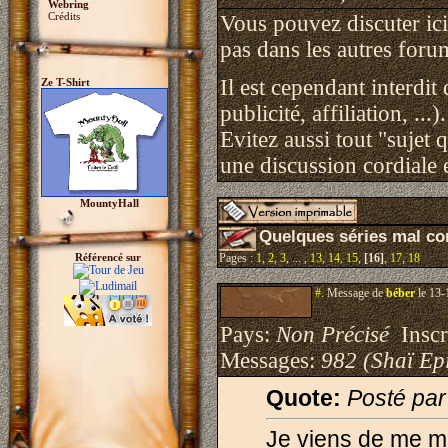
Webring
Crédits
Vous pouvez discuter ici 
pas dans les autres foru
Il est cependant interdit
Ze T-Shirt
publicité, affiliation, ...).
Evitez aussi tout "sujet 
une discussion cordiale e
MountyHall
Quelques séries mal c
Référencé sur
Pages :
1
,
2
,
3
, ... ,
13
,
14
,
15
,
[16]
,
17
,
18
#.
Message de
béber
le 13-
Pays:
Non Précisé
Inscri
Messages:
982 (Shaï Epi
Quote:
Posté pa
Je viens de me ma