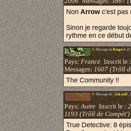
2006
Messages:
3867 (
Non
Arrow
c'est pas 
Sinon je regarde tou
rythme en ce début 
#.
Message de
Krapo
le 25
Pays:
France
Inscrit le 
Messages:
1607 (Trõll 
The Community !!
#.
Message de
_GaLaaD_
l
Pays:
Autre
Inscrit le :
1193 (Trõll de Compèt')
True Detective: 8 épis