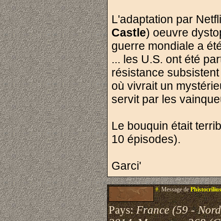
L'adaptation par Netf
Castle
) oeuvre dystop
guerre mondiale a été
... les U.S. ont été 
résistance subsistent
où vivrait un mystérie
servit par les vainque
Le bouquin était terri
10 épisodes).
Garci'
#.
Message de
Phistocriliu
Pays:
France (59 - Nord