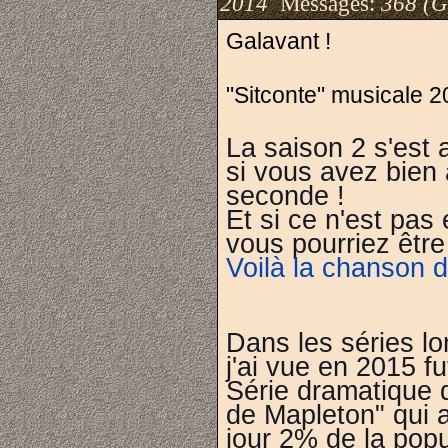
2014
Messages:
368 (G
Galavant !
"Sitconte" musicale 
La saison 2 s'est 
si vous avez bien 
seconde !
Et si ce n'est pas 
vous pourriez être
Voilà la chanson d
Dans les séries lo
j'ai vue en 2015 f
Série dramatique q
de Mapleton" qui a
jour 2% de la pop