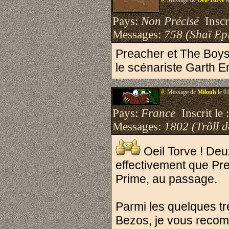
#.
Message de
Oeil-Torve
l
Pays:
Non Précisé
Inscri
Messages:
758 (Shaï Epi
Preacher et The Boys
le scénariste Garth E
#.
Message de
Milouh
le 0
Pays:
France
Inscrit le 
Messages:
1802 (Trõll 
Oeil Torve ! Deu
effectivement que Pr
Prime, au passage.
Parmi les quelques tr
Bezos, je vous recom