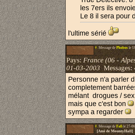
les 7ers ils envoie
Le 8 il sera pour
l'ultime sérié
#.
Message de
Phobos
le 1
Pays:
France (06 - Alpe
01-03-2003
Messages:
Personne n'a parler 
completement barrées 
mélant drogues / sexe 
mais que c'est bon
sympa a regarder
#.
Message de
Fafi
le 27-06
[Ami de MountyHall]