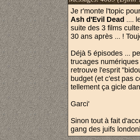
Je r'monte l'topic pour
Ash d'Evil Dead
....
suite des 3 films cul
30 ans après ... ! Tou
Déjà 5 épisodes ... pe
trucages numériques 
retrouve l'esprit "bido
budget (et c'est pas c
tellement ça gicle dans
Garci'
Sinon tout à fait d'ac
gang des juifs londo