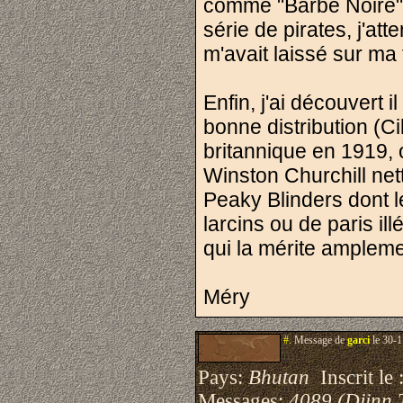
comme "Barbe Noire" 
série de pirates, j'at
m'avait laissé sur ma 
Enfin, j'ai découvert i
bonne distribution (C
britannique en 1919, 
Winston Churchill ne
Peaky Blinders dont l
larcins ou de paris il
qui la mérite ampleme
Méry
#.
Message de
garci
le 30-1
Pays:
Bhutan
Inscrit le 
Messages:
4089 (Djinn 