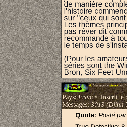
de manière complè
l'histoire commen
sur "ceux qui sont
Les thèmes princip
pas rêver dit comm
recommande à tous
le temps de s'insta
(Pour les amateurs
séries sont the W
Bron, Six Feet Und
#.
Message de
starck
le 07
Pays:
France
Inscrit le 
Messages:
3013 (Djinn 
Quote:
Posté pa
True Detective: 8 