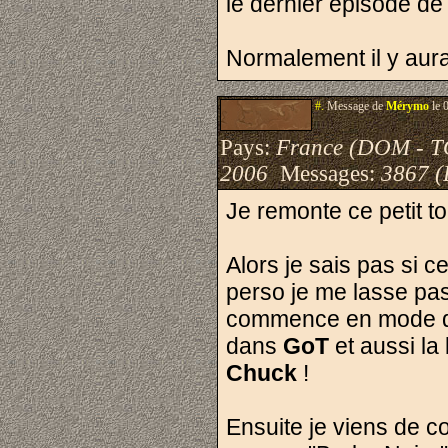
le dernier épisode de 
Normalement il y aura 
#.
Message de
Mérymo
le 
Pays:
France (DOM - 
2006
Messages:
3867 (
Je remonte ce petit t
Alors je sais pas si c
perso je me lasse pas
commence en mode die
dans
GoT
et aussi la
Chuck
!
Ensuite je viens de