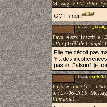
Messages:
801 (Shaï Epi
GOT lundi!!
#.
Message de
_GaLaaD_
l
Pays:
Autre
Inscrit le :
1193 (Trõll de Compèt')
Elle me décoit pas m
Y'a des incohérences 
pas en Saison1 je tro
#.
Message de
cirederf
le 1
Pays:
France (17 - Char
le :
27-06-2005
Messag
Fumante)