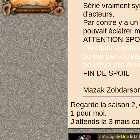
Série vraiment sy
d'acteurs.
Par contre y a un 
pouvait éclairer m
ATTENTION SPOI
Pourquoi la bonne 
bonne bien qu'ell
pourquoi elle devi
FIN DE SPOIL
Mazak Zobdarso
Regarde la saison 2, 
1 pour moi.
J'attends la 3 mais ca
#.
Message de
Little
le 13-