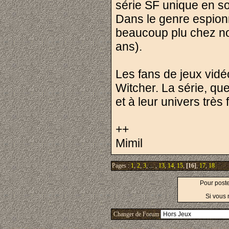
série SF unique en so
Dans le genre espio
beaucoup plu chez no
ans).
Les fans de jeux vidé
Witcher. La série, que
et à leur univers très
++
Mimil
Pages :
1
,
2
,
3
, ... ,
13
,
14
,
15
,
[16]
,
17
,
18
Pour post
Si vous 
Changer de Forum