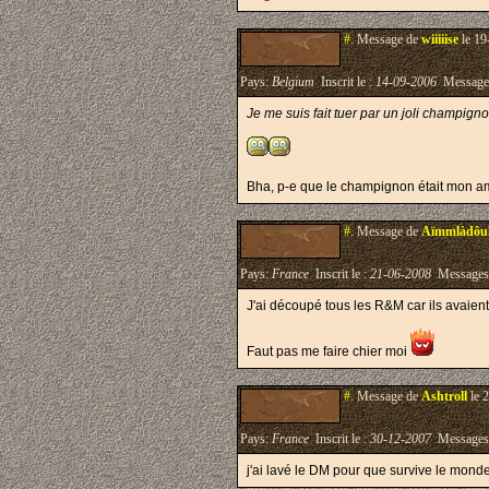
#.
Message de
wiiiiise
le 19
Pays:
Belgium
Inscrit le :
14-09-2006
Message
Je me suis fait tuer par un joli champigno
Bha, p-e que le champignon était mon am
#.
Message de
Aïmmlàdôu
Pays:
France
Inscrit le :
21-06-2008
Messages
J'ai découpé tous les R&M car ils avaient
Faut pas me faire chier moi
#.
Message de
Ashtroll
le 
Pays:
France
Inscrit le :
30-12-2007
Messages
j'ai lavé le DM pour que survive le mond