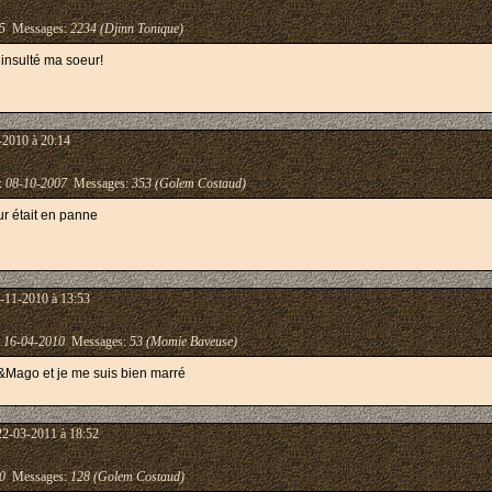
5
Messages:
2234 (Djinn Tonique)
t insulté ma soeur!
-2010 à 20:14
 :
08-10-2007
Messages:
353 (Golem Costaud)
ur était en panne
-11-2010 à 13:53
:
16-04-2010
Messages:
53 (Momie Baveuse)
s&Mago et je me suis bien marré
22-03-2011 à 18:52
0
Messages:
128 (Golem Costaud)