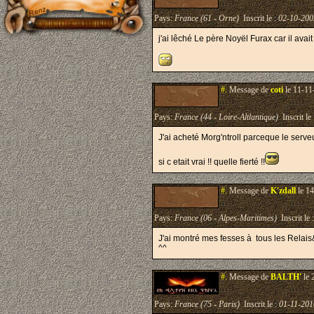
Pays:
France (61 - Orne)
Inscrit le :
02-10-200
j'ai lêché Le père Noyël Furax car il avai
#.
Message de
coti
le 11-11
Pays:
France (44 - Loire-Altlantique)
Inscrit le
J'ai acheté Morg'ntroll parceque le serve
si c etait vrai !! quelle fierté !!
#.
Message de
K'zdall
le 14
Pays:
France (06 - Alpes-Maritimes)
Inscrit le 
J'ai montré mes fesses à tous les Relai
^^
#.
Message de
BALTH'
le 
Pays:
France (75 - Paris)
Inscrit le :
01-11-201