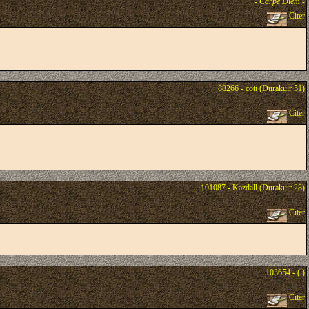
-
Carpe Diem
-
Citer
88266 - coti (Durakuir 51)
Citer
101087 - Kazdall (Durakuir 28)
Citer
103654 - ( )
Citer