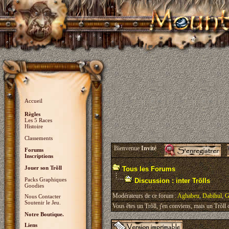
Accueil
Règles
Les 5 Races
Histoire
Classements
Bienvenue
Invité
Forums
Inscriptions
Jouer son Trõll
Tous les Forums
Packs Graphiques
Discussion : inter Trõlls
Goodies
Modérateurs de ce forum :
Aghabeu
,
Dabihul
,
G
Nous Contacter
Soutenir le Jeu.
Vous êtes un Trõll, j'en conviens, mais un Trõll ci
Notre Boutique.
Liens