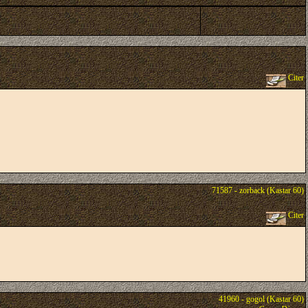
Citer
71587 - zorback (Kastar 60)
Citer
41960 - gogol (Kastar 60)