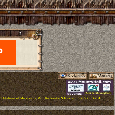
r3
,
Modérateur4
,
Modérateur5
,
Mr x
,
Rouletabille
,
Schtroumpf
,
TilK
,
VYS
,
Xaruth