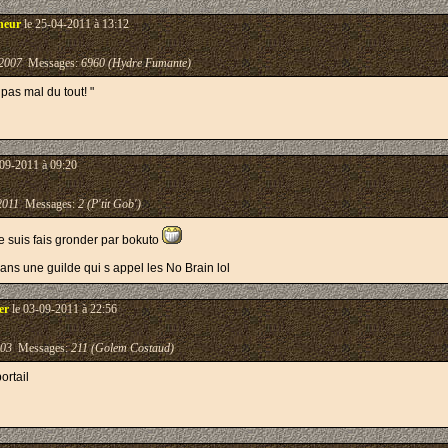
neur
le 25-04-2011 à 13:12
2007
Messages:
6960 (Hydre Fumante)
t pas mal du tout! "
09-2011 à 09:20
2011
Messages:
2 (P'tit Gob')
me suis fais gronder par bokuto
dans une guilde qui s appel les No Brain lol
er
le 03-09-2011 à 22:56
003
Messages:
211 (Golem Costaud)
ortail