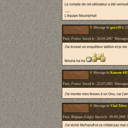
Le compte de cet utilisateur a été verr
-----
L'équipe MountyHall
#.
Message de
guyx59
le 2
Pays:
France
Inscrit le :
26-04-2007
Messages
J'ai écrasé un enquêteur tatillon et je me 
Mouha ha ha
#.
Message de
Kanson 441
Pays:
France
Inscrit le :
25-07-2005
Messages
J'ai monter mes fesses à un Gnu, car j'a
#.
Message de
Vlad Tefess
Pays:
Belgique (Liège)
Inscrit le :
09-09-2006
M
J'ai léché Ma'haruff et ce n'était pas mal d