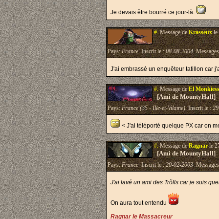
Je devais être bourré ce jour-là.
#.
Message de
Krasseux
le
Pays:
France
Inscrit le :
08-08-2004
Messages
J'ai embrassé un enquêteur tatillon car j
#.
Message de
El Monkies
[Ami de MountyHall]
Pays:
France (35 - Ille-et-Vilaine)
Inscrit le :
29
< J'ai téléporté quelque PX car on 
#.
Message de
Ragnar
le 2
[Ami de MountyHall]
Pays:
France
Inscrit le :
20-02-2003
Messages
J'ai lavé un ami des Trõlls car je suis qu
On aura tout entendu
Ragnar le Massacreur