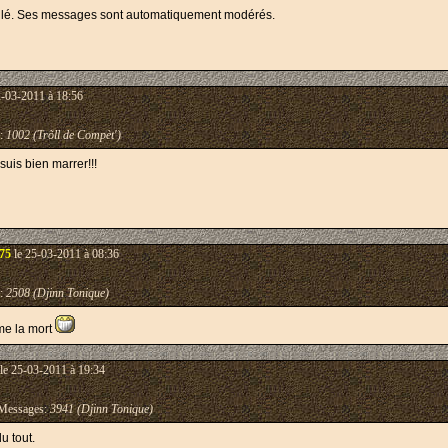
ouillé. Ses messages sont automatiquement modérés.
2-03-2011 à 18:56
:
1002 (Trõll de Compèt')
suis bien marrer!!!
75
le 25-03-2011 à 08:36
:
2508 (Djinn Tonique)
ime la mort
le 25-03-2011 à 19:34
essages:
3941 (Djinn Tonique)
u tout.