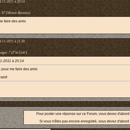
4-11-2011 à 20:14
:
87 (Momie Baveuse)
e faire des amis
4-11-2011 à 21:30
ages:
7 (P'tit Gob')
1-2011 à 20:14
 pour me faire des amis
aint!
Pour poster une réponse sur ce Forum, vous devez d'abor
Si vous n'êtes pas encore enregistré, vous devez d'abord