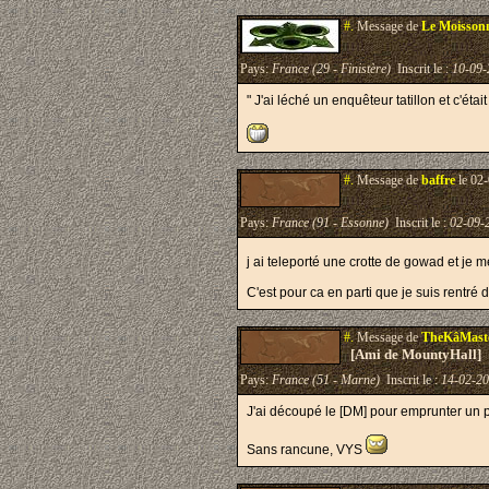
#.
Message de
Le Moisson
Pays:
France (29 - Finistère)
Inscrit le :
10-09-
" J'ai léché un enquêteur tatillon et c'étai
#.
Message de
baffre
le 02-
Pays:
France (91 - Essonne)
Inscrit le :
02-09-
j ai teleporté une crotte de gowad et je 
C'est pour ca en parti que je suis rentré 
#.
Message de
TheKâMast
[Ami de MountyHall]
Pays:
France (51 - Marne)
Inscrit le :
14-02-2
J'ai découpé le [DM] pour emprunter un p
Sans rancune, VYS