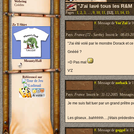
Webring
Crédits
"J'ai lavé tous les R&M
Pages :
1
,
2
,
3
, ... ,
9
,
10
,
11
,
[12]
,
13
,
14
,
15
#.
Message de
Vor'Zul
le 1
Ze T-Shirt
Pays:
France (72 - Sarthe)
Inscrit le :
08-03-20
"J'ai été volé par le monstre Dorack et ce 
Gnééé ?
MountyHall
=D Pas mal
V'Z
Référencé sur
#.
Message de
zorback
le 1
Pays:
France
Inscrit le :
11-12-2005
Messages
Je me suis fait tuer par un grand prêtre 
Les gliseux...bahhhhh.....j'étais prédestin
#.
Message de
goggol
le 11