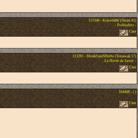
111346 - Kràssõûïllé (Skrim 41)
-
Trolléadors
-
Citer
113281 - MonkFumNHerbs (Tomawak 17)
-
La Horde du Savoïr
-
Citer
104408 - ( )
Citer