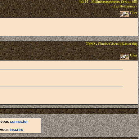
48214 - Melinéeeeeeeeeeeee (Skrim 60)
-
Les Amazones
-
Citer
78092 - Fluide^Glacial (Kastar 60)
Citer
d
vous
connecter
vous
inscrire
.