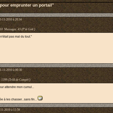
 pour emprunter un portail"
0-11-2010 à 20:34
10
Messages:
43 (P'tit Gob')
n'était pas mal du tout."
1-11-2010 à 00:30
:
1399 (Trõll de Compèt')
pour attendre mon cumul...
ée à les chasser...sans fin...
-11-2010 à 15:59