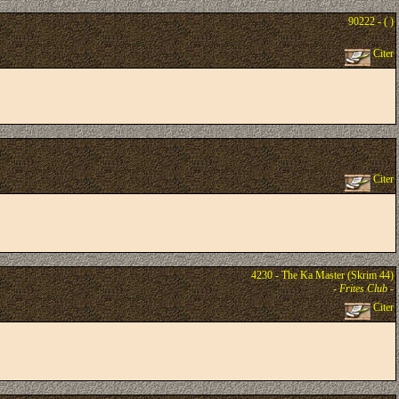
90222 - ( )
Citer
Citer
4230 - The Ka Master (Skrim 44)
-
Frites Club
-
Citer