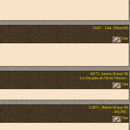
12421 - .Link. (Skrim 60)
Citer
44175 - kanson (Kastar 58)
-
Les Disciples de l'Arche Obscure
-
Citer
112871 - Bahlok (Kastar 49)
-
RACINE
-
Citer