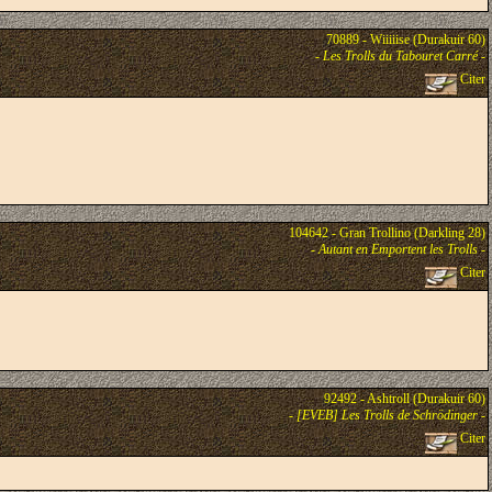
70889 - Wiiiiise (Durakuir 60)
-
Les Trolls du Tabouret Carré
-
Citer
104642 - Gran Trollino (Darkling 28)
-
Autant en Emportent les Trolls
-
Citer
92492 - Ashtroll (Durakuir 60)
-
[EVEB] Les Trolls de Schrödinger
-
Citer