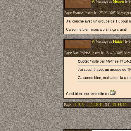
#.
Message de
Melinée
le 1
Pays:
France
Inscrit le :
25-06-2005
Messages
J'ai couché avec un groupe de TK pour m
Ca sonne bien, mais alors là ça craint!
#.
Message de
Fluide^
le 1
Pays:
Non Précisé
Inscrit le :
21-10-2008
Mess
Quote:
Posté par Melinée @ 14-1
J'ai couché avec un groupe de TK
Ca sonne bien, mais alors là ça cr
C'est bien une skrimette ca
Pages :
1
,
2
,
3
, ... ,
9
,
10
,
11
,
[12]
,
13
,
14
,
15