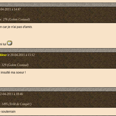
-04-2011 à 14:47
s:
276 (Golem Costaud)
n car je n'ai pas d'amis.
i lui
hleur
le 20-04-2011 à 15:12
:
329 (Golem Costaud)
 insulté ma soeur !
22-04-2011 à 18:46
:
1495 (Trõll de Compèt')
e souterrain