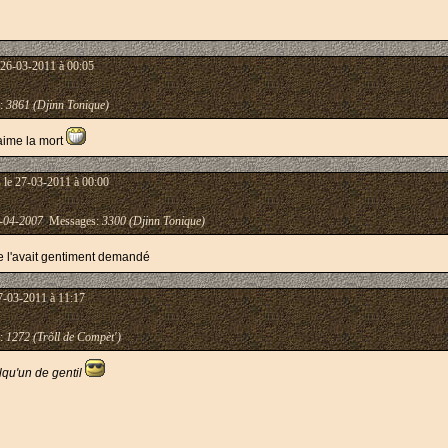
 26-03-2011 à 00:05
:
3861 (Djinn Tonique)
'aime la mort
s
le 27-03-2011 à 00:00
-04-2007
Messages:
3300 (Djinn Tonique)
me l'avait gentiment demandé
7-03-2011 à 11:17
:
1272 (Trõll de Compèt')
elqu'un de gentil