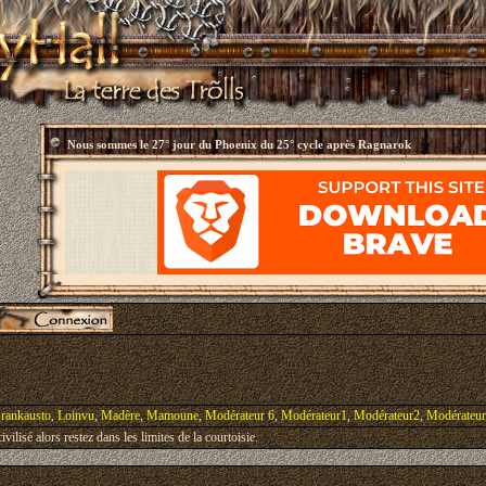
Nous sommes le
27° jour du Phoenix du 25° cycle après Ragnarok
rankausto
,
Loinvu
,
Madère
,
Mamoune
,
Modérateur 6
,
Modérateur1
,
Modérateur2
,
Modérateu
vilisé alors restez dans les limites de la courtoisie.