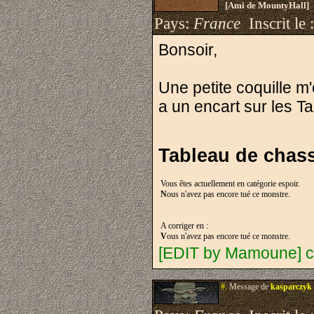
[Ami de MountyHall]
Pays:
France
Inscrit le 
Bonsoir,
Une petite coquille m'
a un encart sur les T
Tableau de chas
Vous êtes actuellement en catégorie espoir.
N
ous n'avez pas encore tué ce monstre.
A corriger en :
V
ous n'avez pas encore tué ce monstre.
[EDIT by Mamoune] c
#.
Message de
kasparczyk