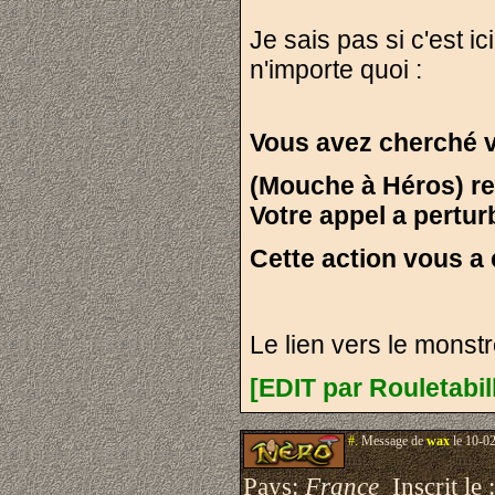
Je sais pas si c'est i
n'importe quoi :
Vous avez cherché 
(Mouche à Héros) re
Votre appel a pertu
Cette action vous a 
Le lien vers le monst
[EDIT par Rouletabil
#.
Message de
wax
le 10-0
Pays:
France
Inscrit le 