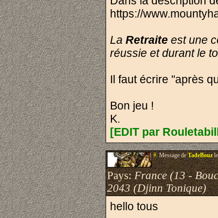
Dans la description d
https://www.mounty
La
Retraite
est une co
réussie et durant le 
Il faut écrire "après q
Bon jeu !
K.
[EDIT par Rouletabil
#.
Message de
TadeBouz
le
Pays:
France (13 - Bou
2043 (Djinn Tonique)
hello tous