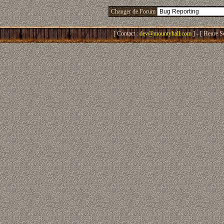
Changer de Forum
[ Contact :
dev@mountyhall.com
] - [ Heure S