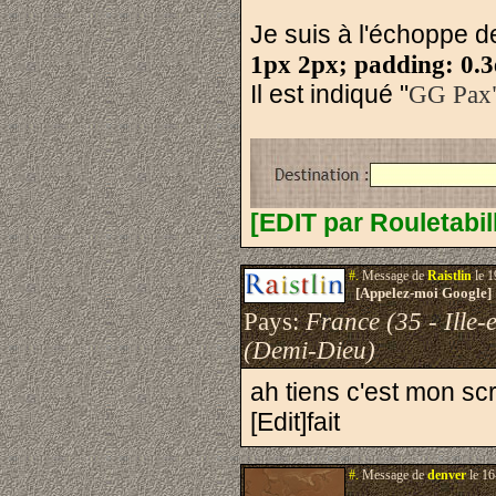
Je suis à l'échoppe 
1px 2px; padding: 0.
Il est indiqué "
GG Pax" 
[EDIT par Rouletabil
#.
Message de
Raistlin
le 1
[Appelez-moi Google]
Pays:
France (35 - Ille-e
(Demi-Dieu)
ah tiens c'est mon scri
[Edit]fait
#.
Message de
denver
le 16