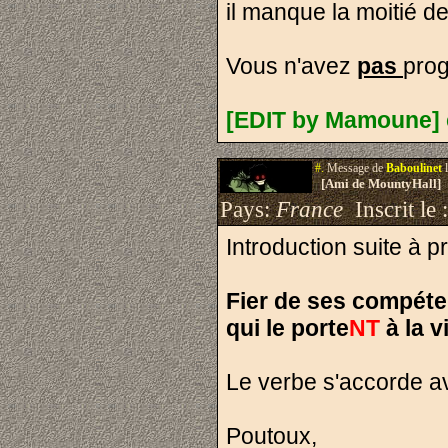
il manque la moitié d
Vous n'avez
pas
prog
[EDIT by Mamoune] 
#.
Message de
Baboulinet
l
[Ami de MountyHall]
Pays:
France
Inscrit le 
Introduction suite à 
Fier de ses compéte
qui le porte
NT
à la v
Le verbe s'accorde ave
Poutoux,