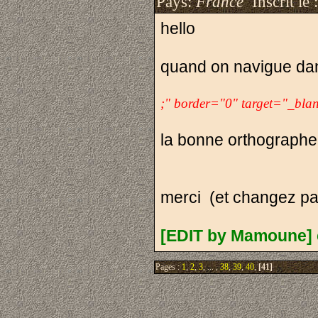
Pays:
France
Inscrit le 
hello
quand on navigue dan
;" border="0" target="_blan
la bonne orthographe
merci (et changez pa
[EDIT by Mamoune] 
Pages :
1
,
2
,
3
, ... ,
38
,
39
,
40
,
[41]