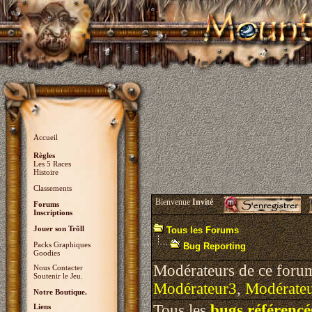
Accueil
Règles
Les 5 Races
Histoire
Classements
Bienvenue
Invité
Forums
Inscriptions
Jouer son Trõll
Tous les Forums
Packs Graphiques
Bug Reporting
Goodies
Modérateurs de ce foru
Nous Contacter
Soutenir le Jeu.
Modérateur3
,
Modérate
Notre Boutique.
Tous les
bugs référencé
Liens