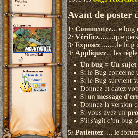
Webring
Crédits
Avant de poster 
Ze Figurines
1/
Commentez
...le bug
2/
Vérifiez
........que pe
3/
Exposez
.........le b
4/
Appliquez
... les règl
MountyHall
Un bug = Un sujet 
Si le Bug concerne u
Référencé sur
Si le Bug survient 
Donnez et datez votr
Si un
message d'er
Donnez la version d
Si vous avez un
pro
S'il s'agit d'un bug 
5/
Patientez
..... le for