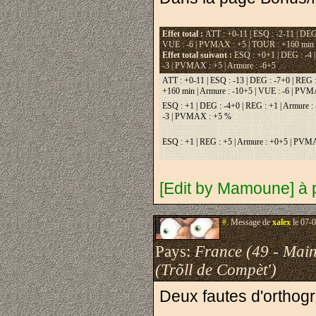
Effet total :
ATT : +0-11 | ESQ : -2-11 | DEG 
VUE : -6 | PVMAX : +5 | TOUR : +160 min |
Effet total suivant :
ESQ : +0+1 | DEG : -4 
-3 | PVMAX : +5 | Armure : -6+5
ATT : +0-11 | ESQ : -13 | DEG : -7+0 | REG 
+160 min | Armure : -10+5 | VUE : -6 | PV
ESQ : +1 | DEG : -4+0 | REG : +1 | Armure :
-3 | PVMAX : +5 %
ESQ : +1 | REG : +5 | Armure : +0+5 | PVM
[Edit by Mamoune] à po
#.
Message de
xalex
le 07-0
Pays:
France (49 - Main
(Trõll de Compèt')
Deux fautes d'orthogr