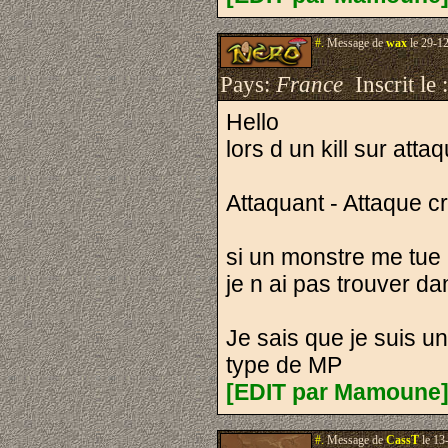
#.
Message de
wax
le 29-1
Pays:
France
Inscrit le 
Hello
lors d un kill sur att
Attaquant - Attaque c
si un monstre me tue p
je n ai pas trouver d
Je sais que je suis un
type de MP
[EDIT par Mamoune]
#.
Message de
CassT
le 13