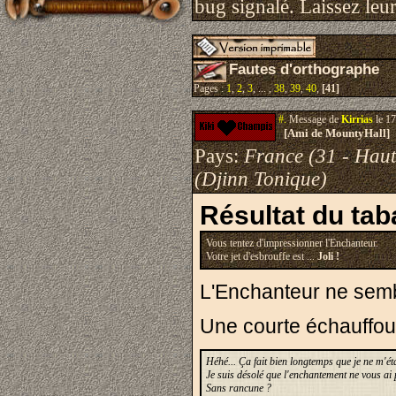
bug signalé. Laissez leur
Fautes d'orthographe
Pages :
1
,
2
,
3
, ... ,
38
,
39
,
40
,
[41]
#.
Message de
Kirrias
le 17
[Ami de MountyHall]
Pays:
France (31 - Hau
(Djinn Tonique)
Résultat du tab
Vous tentez d'impressionner l'Enchanteur.
Votre jet d'esbrouffe est ...
Joli !
L'Enchanteur ne semb
Une courte échauffouré
Héhé... Ça fait bien longtemps que je ne m'é
Je suis désolé que l'enchantement ne vous ai 
Sans rancune ?