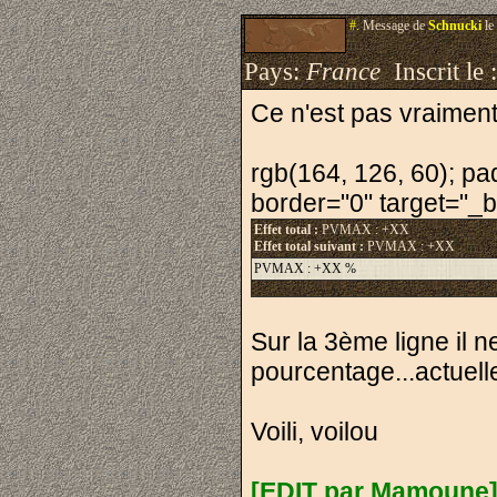
#.
Message de
Schnucki
le
Pays:
France
Inscrit le 
Ce n'est pas vraiment
rgb(164, 126, 60); pad
border="0" target="_bl
Effet total :
PVMAX : +XX
Effet total suivant :
PVMAX : +XX
PVMAX : +XX %
Sur la 3ème ligne il n
pourcentage...actuel
Voili, voilou
[EDIT par Mamoune]