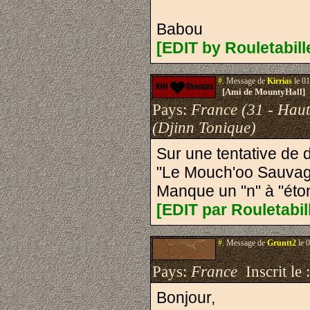
Babou
[EDIT by Rouletabill
#.
Message de
Kirrias
le 01
[Ami de MountyHall]
Pays:
France (31 - Hau
(Djinn Tonique)
Sur une tentative de
"Le Mouch'oo Sauvage
Manque un "n" à "éto
[EDIT par Rouletabil
#.
Message de
Gruntt2
le 
Pays:
France
Inscrit le 
Bonjour,