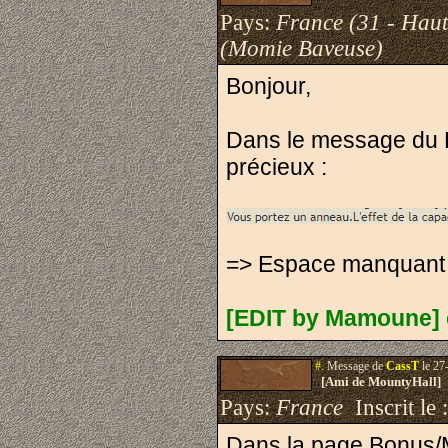
Pays:
France (31 - Hau
(Momie Baveuse)
Bonjour,
Dans le message du Bo
précieux :
=> Espace manquant 
[EDIT by Mamoune] 
#.
Message de
CassT
le 27
[Ami de MountyHall]
Pays:
France
Inscrit le 
Dans la page Bonus/Ma