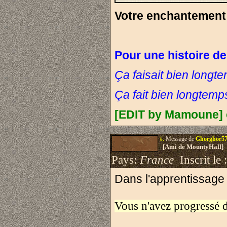
Votre enchantement 
Pour une histoire d
Ça faisait bien longt
Ça fait bien longtem
[EDIT by Mamoune] c
#.
Message de
Ghorghor5
[Ami de MountyHall]
Pays:
France
Inscrit le 
Dans l'apprentissage
Vous n'avez progressé da