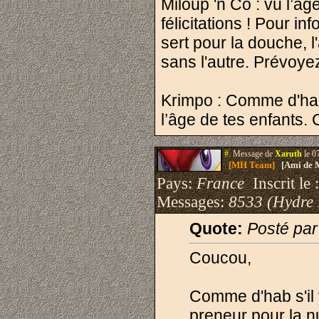
Miloup 'n Co : vu l’âg
félicitations ! Pour in
sert pour la douche, l
sans l'autre. Prévoyez
Krimpo : Comme d'hab
l’âge de tes enfants. 
#.
Message de
Xaruth
le 0
[MH Team]
[Ami de 
Pays:
France
Inscrit le 
Messages:
8533 (Hydre
Quote:
Posté pa
Coucou,
Comme d'hab s'il 
preneur pour la 