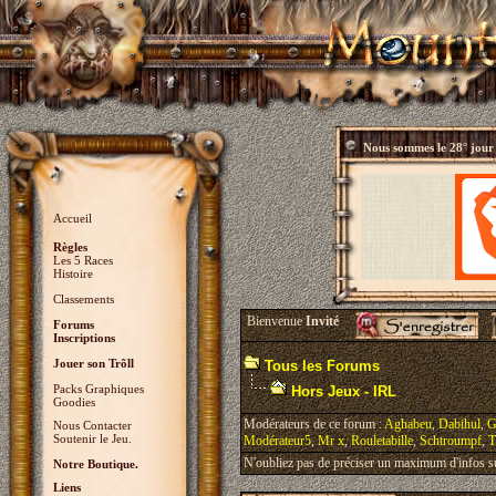
Nous sommes le
28° jour
Accueil
Règles
Les 5 Races
Histoire
Classements
Bienvenue
Invité
Forums
Inscriptions
Jouer son Trõll
Tous les Forums
Packs Graphiques
Hors Jeux - IRL
Goodies
Modérateurs de ce forum :
Aghabeu
,
Dabihul
,
G
Nous Contacter
Soutenir le Jeu.
Modérateur5
,
Mr x
,
Rouletabille
,
Schtroumpf
,
T
N'oubliez pas de préciser un maximum d'infos sur 
Notre Boutique.
Liens