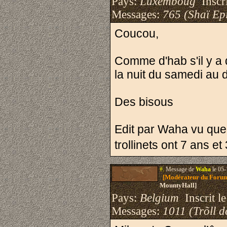
Pays:
Luxemboug
Inscri
Messages:
765 (Shaï Epi
Coucou,
Comme d'hab s'il y a 
la nuit du samedi au
Des bisous
Edit par Waha vu que
trollinets ont 7 ans 
#.
Message de
Waha
le 05-
[Modérateur du Foru
MountyHall]
Pays:
Belgium
Inscrit le
Messages:
1011 (Trõll d