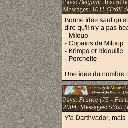
Pays:
Belgium
Inscrit le
Messages:
1011 (Trõll d
Bonne idée sauf qu'ell
dire qu'il n'y a pas 
- Miloup
- Copains de Miloup
- Krimpo et Bidouille
- Porchette
Une idée du nombre d
#.
Message de
Alanaé
le 21
[Avocat du Diable] [A
Pays:
France (75 - Pari
2004
Messages:
5669 (
Y'a Darthvador, mais 