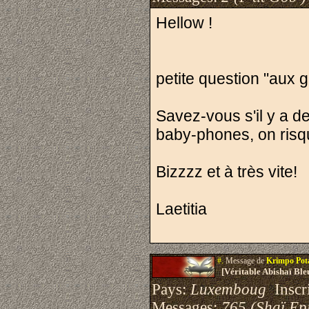
Hellow !
petite question "aux 
Savez-vous s'il y a d
baby-phones, on risqu
Bizzzz et à très vite!
Laetitia
#.
Message de
Krimpo Po
[Véritable Abishaï Bl
Pays:
Luxemboug
Inscri
Messages:
765 (Shaï Epi