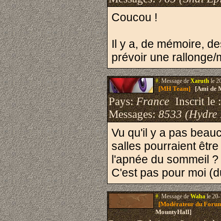
Coucou !
Il y a, de mémoire, d
prévoir une rallonge/m
#.
Message de
Xaruth
le 2
[MH Team]
[Ami de 
Pays:
France
Inscrit le 
Messages:
8533 (Hydre
Vu qu'il y a pas bea
salles pourraient être
l'apnée du sommeil ?
C'est pas pour moi (d
#.
Message de
Waha
le 20-
[Modérateur du Foru
MountyHall]