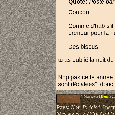
Quote:
Posté pa
Coucou,
Comme d'hab s'il 
preneur pour la 
Des bisous
tu as oublié la nuit d
Nop pas cette année, 
sont décalées", donc 
#.
Message de
Miloup
le 2
Pays:
Non Précisé
Inscri
Messages:
2 (P'tit Gob')