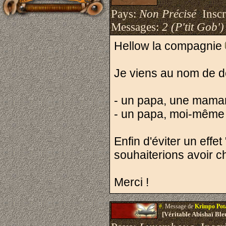
Pays:
Non Précisé
Inscri
Messages:
2 (P'tit Gob')
Hellow la compagnie
Je viens au nom de de
- un papa, une maman
- un papa, moi-même 
Enfin d'éviter un eff
souhaiterions avoir ch
Merci !
#.
Message de
Krimpo Po
[Véritable Abishaï Bl