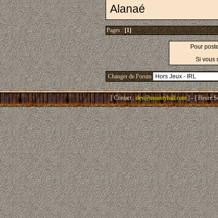
Alanaé
Pages :
[1]
Pour post
Si vous 
Changer de Forum
[ Contact :
dev@mountyhall.com
] - [ Heure S