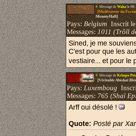
#.
Message de
Waha
le 08-
[Modérateur du Foru
MountyHall]
Pays:
Belgium
Inscrit le
Messages:
1011 (Trõll d
Sined, je me souviens 
C'est pour que les au
vestiaire... et pour le
#.
Message de
Krimpo Po
[Véritable Abishaï Bl
Pays:
Luxemboug
Inscri
Messages:
765 (Shaï Epi
Arff oui désolé !
Quote:
Posté par Xa