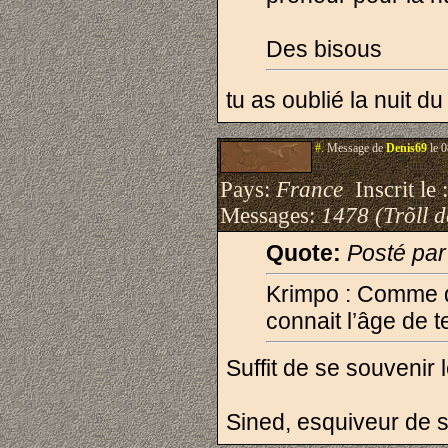
Des bisous
tu as oublié la nuit d
#.
Message de
Denis69
le 0
Pays:
France
Inscrit le 
Messages:
1478 (Trõll 
Quote:
Posté pa
Krimpo : Comme d
connait l’âge de t
Suffit de se souvenir 
Sined, esquiveur de 