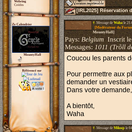
Webring
Crédits
[IRL2025] Réservation d
#.
Message de
Waha
le 21-
Ze Calendrier
[Modérateur du Foru
MountyHall]
Pays:
Belgium
Inscrit le
Messages:
1011 (Trõll d
MountyHall
Coucou les parents de
Référencé sur
Pour permettre aux pl
demander un vestiaire
Dans votre demande, 
A bientôt,
Waha
#.
Message de
Miloup
le 0