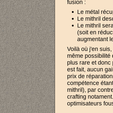
fusion :
Le métal récu
Le mithril des
Le mithril se
(soit en réduc
augmentant le
Voilà où j'en suis
même possibilité d
plus rare et donc p
est fait, aucun ga
prix de réparation 
compétence étant 
mithril), par cont
crafting notament.
optimisateurs fous