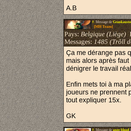
A.B
#.
Message de
Grankausto
[MH Team]
Pays:
Belgique (Liège)
I
Messages:
1485 (Trõll 
Ça me dérange pas que
mais alors après faut
dénigrer le travail réa
Enfin mets toi à ma pl
joueurs ne prennent p
tout expliquer 15x.
GK
#.
Message de
ange blood
l