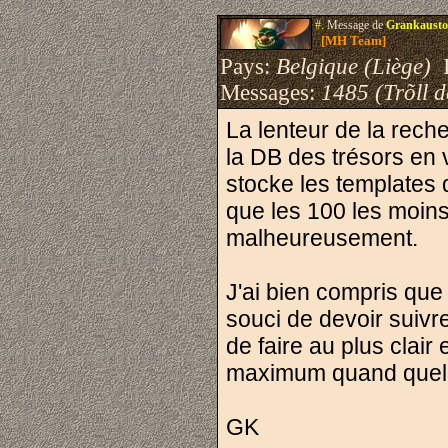
#.
Message de
Grankausto
[MH Team]
Pays:
Belgique (Liège)
I
Messages:
1485 (Trõll 
La lenteur de la reche
la DB des trésors en v
stocke les templates 
que les 100 les moins
malheureusement.
J'ai bien compris que 
souci de devoir suivr
de faire au plus clair
maximum quand quel
GK