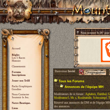
Nous sommes le
26° jour
Accueil
Règles
Les 5 Races
Histoire
Classements
Bienvenue
Invité
Forums
Inscriptions
Jouer son Trõll
Tous les Forums
Packs Graphiques
Annonces de l'équipe MH
Goodies
Modérateurs de ce forum :
Aghabeu
,
Dabihul
,
G
Nous Contacter
Soutenir le Jeu.
Modérateur5
,
Mr x
,
Rouletabille
,
Schtroumpf
,
T
Réservé aux annonces du DM et de l'équipe MH, 
Notre Boutique.
des annonces.
Liens