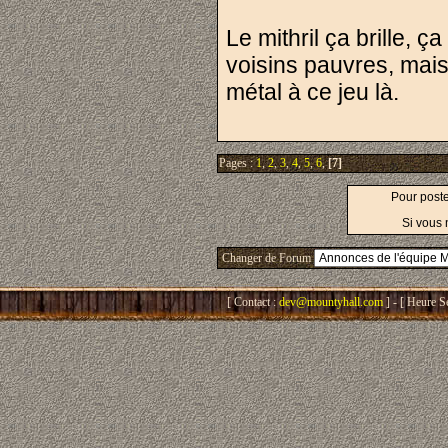
Le mithril ça brille, 
voisins pauvres, mais 
métal à ce jeu là.
Pages :
1
,
2
,
3
,
4
,
5
,
6
,
[7]
Pour post
Si vous 
Changer de Forum
[ Contact :
dev@mountyhall.com
] - [ Heure S