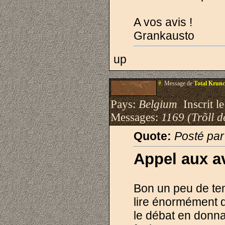
A vos avis !
Grankausto
up
#.
Message de
Total Krun
Pays:
Belgium
Inscrit le
Messages:
1169 (Trõll d
Quote:
Posté pa
Appel aux a
Bon un peu de tem
lire énormément d'
le débat en donnan