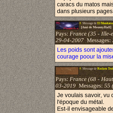
caracs du matos mais 
dans plusieurs pages
#.
Message de
El Monkies
[Ami de MountyHall]
Pays:
France (35 - Ille-e
29-04-2007
Messages:
Les poids sont ajouter
courage poour la mise
#.
Message de
Rocken Trol
Pays:
France (68 - Haut
03-2019
Messages:
55 
Je voulais savoir, vu
l'époque du métal.
Est-il envisageable d