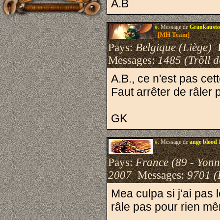
A.B
#.
Message de
Grankausto
[MH Team]
Pays:
Belgique (Liège)
I
Messages:
1485 (Trõll 
A.B., ce n'est pas cett
Faut arrêter de râler 
GK
#.
Message de
ange blood
l
Pays:
France (89 - Yonn
2007
Messages:
9701 (
Mea culpa si j’ai pas 
râle pas pour rien mêm