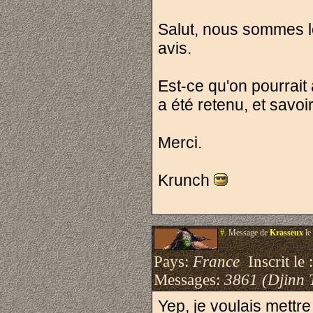
Salut, nous sommes le 
avis.
Est-ce qu'on pourrait
a été retenu, et savo
Merci.
Krunch
#.
Message de
Krasseux
le
Pays:
France
Inscrit le 
Messages:
3861 (Djinn 
Yep, je voulais mettr