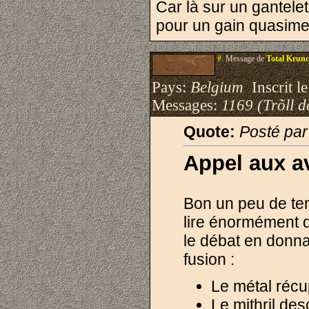
Car là sur un gantelet
pour un gain quasimen
#.
Message de
Total Krun
Pays:
Belgium
Inscrit le
Messages:
1169 (Trõll d
Quote:
Posté pa
Appel aux a
Bon un peu de tem
lire énormément d'
le débat en donnan
fusion :
Le métal récu
Le mithril des