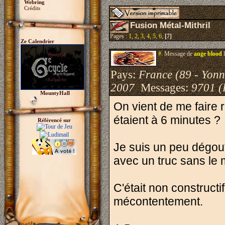
Webring
Crédits
Fusion Métal-Mithril
Pages :
1
,
2
,
3
,
4
,
5
,
6
,
[7]
Ze Calendrier
#.
Message de
ange blood
l
Pays:
France (89 - Yonn
2007
Messages:
9701 (
MountyHall
On vient de me faire 
étaient à 6 minutes ?
Référencé sur
Je suis un peu dégout
avec un truc sans le m
C'était non constructi
mécontentement.