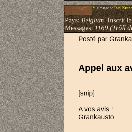
#.
Message de
Total Krun
Pays:
Belgium
Inscrit le
Messages:
1169 (Trõll d
Posté par Granka
Appel aux a
[snip]
A vos avis !
Grankausto