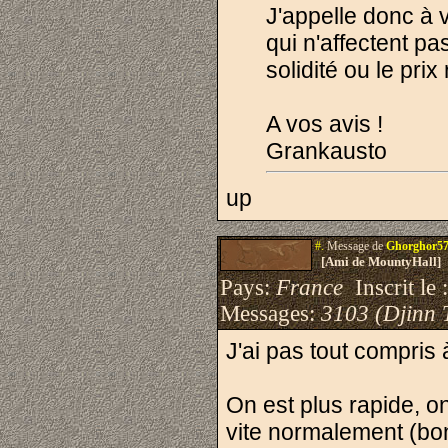
J'appelle donc à v
qui n'affectent pa
solidité ou le pri
A vos avis !
Grankausto
up
#.
Message de
Ghorghor5
[Ami de MountyHall]
Pays:
France
Inscrit le 
Messages:
3103 (Djinn 
J'ai pas tout compris à
On est plus rapide, on
vite normalement (bo