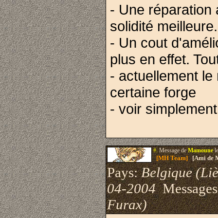
- Une réparation 
solidité meilleure.
- Un cout d'amél
plus en effet. Tou
- actuellement le 
certaine forge
- voir simplement 
#.
Message de
Mamoune
l
[MH Team]
[Ami de 
Pays:
Belgique (Li
04-2004
Messages
Furax)