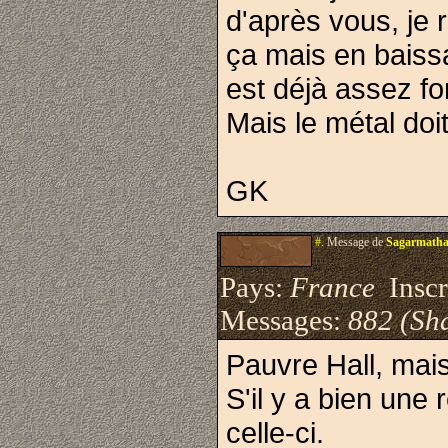
d'après vous, je r
ça mais en baissa
est déjà assez fo
Mais le métal doit
GK
#.
Message de
Sagarmath
Pays:
France
Inscri
Messages:
882 (Sha
Pauvre Hall, mai
S'il y a bien une
celle-ci.