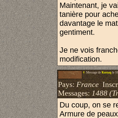
Maintenant, je va
tanière pour achet
davantage le matér
gentiment.
Je ne vois franch
modification.
#.
Message de
Kortaq
le 1
Pays:
France
Inscri
Messages:
1488 (Tr
Du coup, on se r
Armure de peaux 