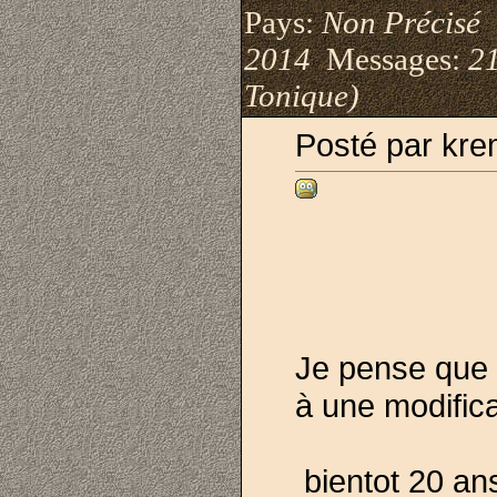
Pays:
Non Précisé
I
2014
Messages:
21
Tonique)
Posté par kre
Je pense que c
à une modificat
bientot 20 an