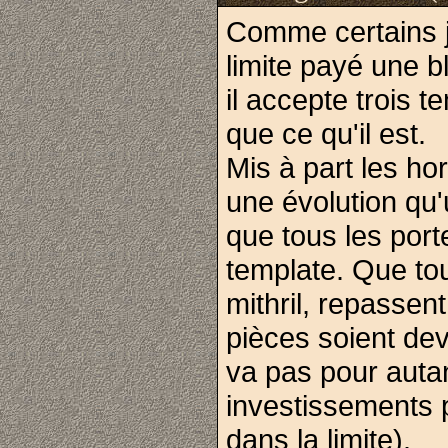
Comme certains 
limite payé une b
il accepte trois t
que ce qu'il est.
Mis à part les hors
une évolution qu'
que tous les port
template. Que to
mithril, repassen
pièces soient dev
va pas pour autan
investissements p
dans la limite).