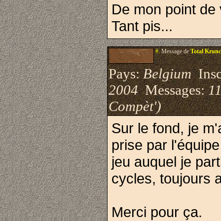
De mon point de v
Tant pis...
#.
Message de
Total Krun
Pays:
Belgium
Inscr
2004
Messages:
11
Compèt')
Sur le fond, je m'
prise par l'équip
jeu auquel je par
cycles, toujours 
Merci pour ça.