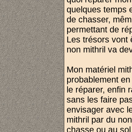
quelques temps e
de chasser, même
permettant de rép
Les trésors vont 
non mithril va de
Mon matériel mithr
probablement en 
le réparer, enfin 
sans les faire p
envisager avec l
mithril par du non
chasse ou au so