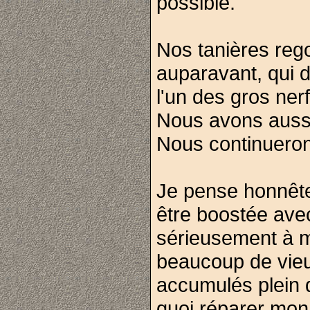
possible.
Nos tanières rego
auparavant, qui d
l'un des gros nerf
Nous avons aussi
Nous continuerons
Je pense honnêt
être boostée ave
sérieusement à m
beaucoup de vieu
accumulés plein d
quoi réparer mon 