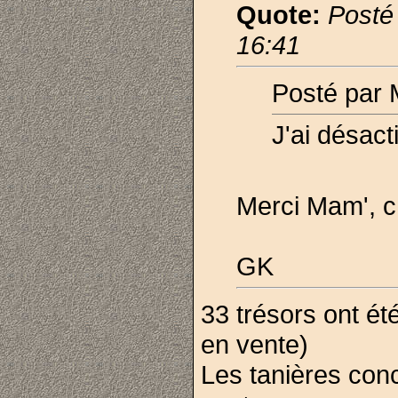
Quote:
Posté
16:41
Posté par
J'ai désacti
Merci Mam', c
GK
33 trésors ont ét
en vente)
Les tanières con