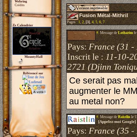
Webring
Crédits
Fusion Métal-Mithril
Pages :
1
,
2
,
[3]
,
4
,
5
,
6
,
7
Ze Calendrier
#.
Message de
Lotharim
le
Pays:
France (31 -
Inscrit le :
11-10-2
MountyHall
2721 (Djinn Toniq
Référencé sur
Ce serait pas mal
augmenter le MM/R
au metal non?
#.
Message de
Raistlin
le 1
[Appelez-moi Google]
Pays:
France (35 - 