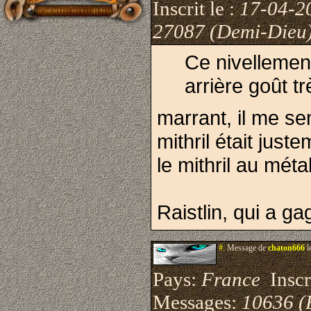
Inscrit le :
17-04-2
27087 (Demi-Dieu
Ce nivellemen
arrière goût t
marrant, il me se
mithril était jus
le mithril au méta
Raistlin, qui a 
#.
Message de
chaton666
l
Pays:
France
Inscri
Messages:
10636 (