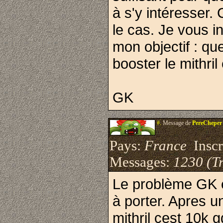
à s'y intéresser. 
le cas. Je vous i
mon objectif : qu
booster le mithril
GK
#.
Message de
PereCheper
Pays:
France
Inscri
Messages:
1230 (Tr
Le problème GK e
à porter. Apres u
mithril cest 10k g