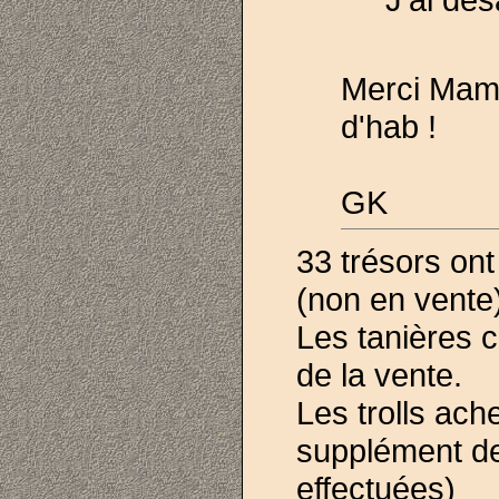
Merci Mam'
d'hab !
GK
33 trésors ont
(non en vente
Les tanières 
de la vente.
Les trolls ac
supplément d
effectuées)