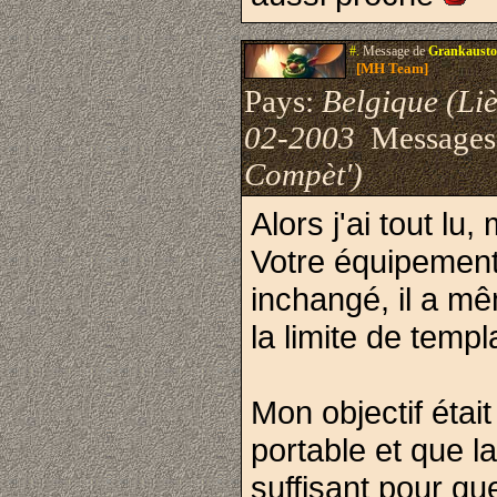
#.
Message de
Grankausto
[MH Team]
Pays:
Belgique (Li
02-2003
Messages
Compèt')
Alors j'ai tout lu
Votre équipement e
inchangé, il a m
la limite de templ
Mon objectif étai
portable et que l
suffisant pour qu