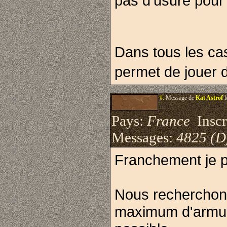
pas d'usure pour l
Dans tous les ca
permet de jouer 
#.
Message de
Kat Astrof
l
Pays:
France
Inscri
Messages:
4825 (D
Franchement je p
Nous recherchons
maximum d'armur