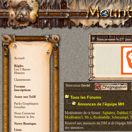
Nous sommes le
27° jour
Accueil
Règles
Les 5 Races
Histoire
Classements
Bienvenue
Invité
Forums
Inscriptions
Jouer son Trõll
Tous les Forums
Packs Graphiques
Annonces de l'équipe MH
Goodies
Modérateurs de ce forum :
Aghabeu
,
Dabihul
,
G
Nous Contacter
Soutenir le Jeu.
Modérateur5
,
Mr x
,
Rouletabille
,
Schtroumpf
,
T
Réservé aux annonces du DM et de l'équipe MH, 
Notre Boutique.
des annonces.
Liens