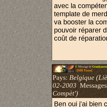
avec la compétenc
template de merde
va booster la com
pouvoir réparer d
coût de réparatio
#.
Message de
Grankausto
[MH Team]
Pays:
Belgique (Li
02-2003
Messages
Compèt')
Ben oui j'ai bien