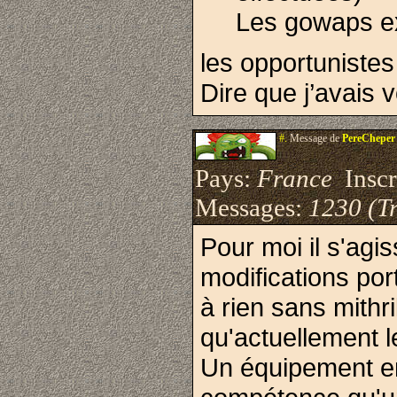
Les gowaps ex
les opportunistes
Dire que j’avais v
#.
Message de
PereCheper
Pays:
France
Inscri
Messages:
1230 (Tr
Pour moi il s'agi
modifications por
à rien sans mithri
qu'actuellement l
Un équipement en 