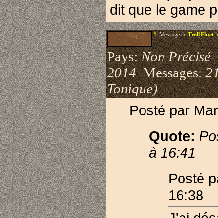
dit que le game 
#.
Message de
Troll Fluet
l
Pays:
Non Précisé
I
2014
Messages:
21
Tonique)
Posté par Ma
Quote:
Po
à 16:41
Posté 
16:38
J'ai dés