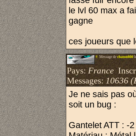
le lvl 60 max a fai
gagne
ces joueurs que l
#.
Message de
chaton666
l
Pays:
France
Inscri
Messages:
10636 (
Je ne sais pas où
soit un bug :
Gantelet ATT : -2
Matériau : Métal 