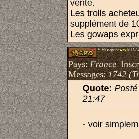
vente.
Les trolls achet
supplément de 10
Les gowaps expre
#.
Message de
wax
le 15-0
Pays:
France
Inscri
Messages:
1742 (Tr
Quote:
Posté
21:47
- voir simplem