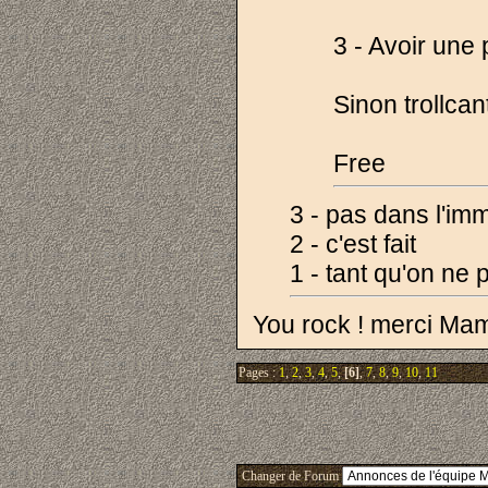
3 - Avoir une
Sinon trollcan
Free
3 - pas dans l'im
2 - c'est fait
1 - tant qu'on ne 
You rock ! merci M
Pages :
1
,
2
,
3
,
4
,
5
,
[6]
,
7
,
8
,
9
,
10
,
11
Changer de Forum