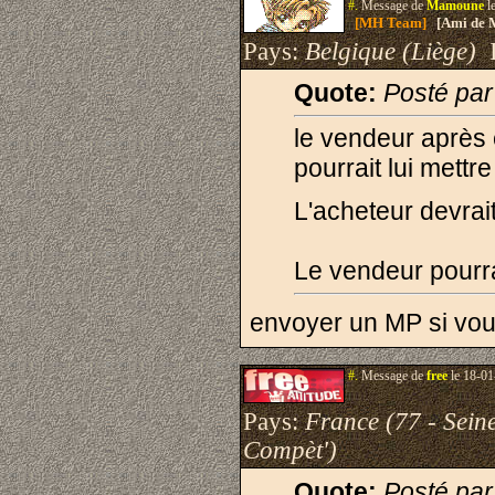
#.
Message de
Mamoune
l
[MH Team]
[Ami de 
Pays:
Belgique (Liège)
I
Quote:
Posté pa
le vendeur après
pourrait lui mettre
L'acheteur devrait
Le vendeur pourra
envoyer un MP si vous
#.
Message de
free
le 18-01
Pays:
France (77 - Sein
Compèt')
Quote:
Posté pa