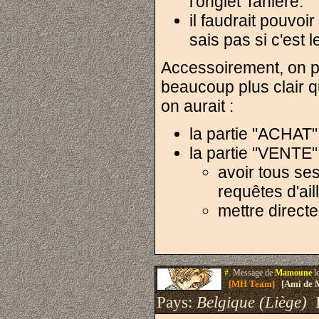
l'onglet Tanière.
il faudrait pouvo
sais pas si c'est 
Accessoirement, on po
beaucoup plus clair q
on aurait :
la partie "ACHAT
la partie "VENTE" 
avoir tous se
requêtes d'ail
mettre direct
#.
Message de
Mamoune
l
[MH Team]
[Ami de 
Pays:
Belgique (Liège)
I