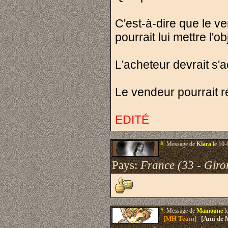
C'est-à-dire que le 
pourrait lui mettre l'ob
L'acheteur devrait s'a
Le vendeur pourrait r
EDITÉ
#.
Message de
Klara
le 10-
Pays:
France (33 - Giro
#.
Message de
Mamoune
l
[MH Team]
[Ami de 