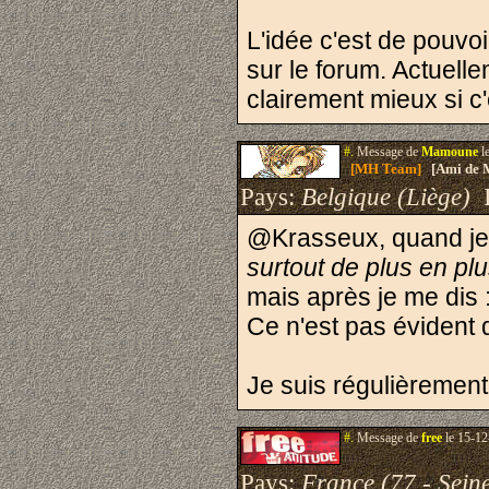
L'idée c'est de pouvo
sur le forum. Actuell
clairement mieux si c'é
#.
Message de
Mamoune
l
[MH Team]
[Ami de 
Pays:
Belgique (Liège)
I
@Krasseux, quand je 
surtout de plus en pl
mais après je me dis 
Ce n'est pas évident d
Je suis régulièrement
#.
Message de
free
le 15-12
Pays:
France (77 - Sein