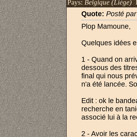
Pays:
Belgique (Liège)
I
Quote:
Posté par
Plop Mamoune,
Quelques idées e
1 - Quand on arri
dessous des titre
final qui nous pr
n'a été lancée. S
Edit : ok le band
recherche en tani
associé lui à la 
2 - Avoir les car