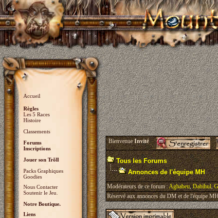
Accueil
Règles
Les 5 Races
Histoire
Classements
Bienvenue
Invité
Forums
Inscriptions
Jouer son Trõll
Tous les Forums
Packs Graphiques
Annonces de l'équipe MH
Goodies
Modérateurs de ce forum :
Aghabeu
,
Dabihul
,
G
Nous Contacter
Soutenir le Jeu.
Réservé aux annonces du DM et de l'équipe MH, 
Notre Boutique.
Liens