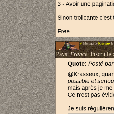
3 - Avoir une paginat
Sinon trollcante c'est 
Free
#.
Message de
Krasseux
le
Pays:
France
Inscrit le 
Quote:
Posté pa
@Krasseux, quand 
possible et surtou
mais après je me 
Ce n'est pas évide
Je suis régulière