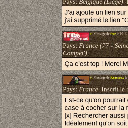
Pays:
Belgique (Liège)
I
J'ai ajouté un lien su
j'ai supprimé le lien 
#.
Message de
free
le 10-11
Pays:
France (77 - Sein
Compèt')
Ça c’est top ! Merc
#.
Message de
Krasseux
le
Pays:
France
Inscrit le 
Est-ce qu'on pourrait
case à cocher sur la 
[x] Rechercher aussi
Idéalement qu'on soi