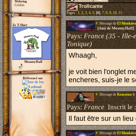
Webring
Crédits
Trollcante
Pages :
1
,
2
,
3
,
4
,
5
,
[6]
,
7
,
8
,
9
,
10
,
11
#.
Message de
El Monkies
Ze T-Shirt
[Ami de MountyHall]
Pays:
France (35 - Ille-e
Tonique)
Whaagh,
MountyHall
je voit bien l'onglet 
encheres, suis-je le s
Référencé sur
#.
Message de
Krasseux
le
Pays:
France
Inscrit le 
Il faut être sur un lie
#.
Message de
El Monkies