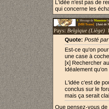
L'idée n'est pas de r
qui concerne les éc
#.
Message de
Mamoune
l
[MH Team]
[Ami de 
Pays:
Belgique (Liège)
I
Quote:
Posté pa
Est-ce qu'on pour
une case à cocher
[x] Rechercher au
Idéalement qu'on 
L'idée c'est de p
conclus sur le fo
mais ça serait clai
Que pensez-vous de fa