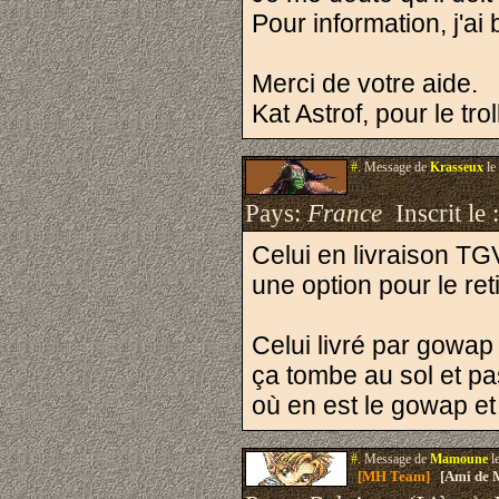
Pour information, j'ai
Merci de votre aide.
Kat Astrof, pour le tr
#.
Message de
Krasseux
le
Pays:
France
Inscrit le 
Celui en livraison TG
une option pour le reti
Celui livré par gowap
ça tombe au sol et pa
où en est le gowap et 
#.
Message de
Mamoune
l
[MH Team]
[Ami de 