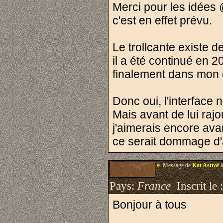
Merci pour les idée
c'est en effet prévu.
Le trollcante existe d
il a été continué en 
finalement dans mon ex
Donc oui, l'interface
Mais avant de lui rajo
j'aimerais encore avan
ce serait dommage d'
#.
Message de
Kat Astrof
l
Pays:
France
Inscrit le 
Bonjour à tous