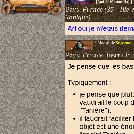
[Ami de MountyHall]
Pays:
France (35 - Ille-e
Tonique)
Arf oui je m'étais dem
#.
Message de
Krasseux
le
Pays:
France
Inscrit le 
Je pense que les base
Typiquement :
je pense que plu
vaudrait le coup 
"Tanière").
il faudrait facili
objet est une éno