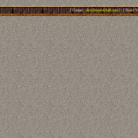
[ Contact :
dev@mountyhall.com
] - [ Heure S