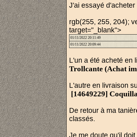
J'ai essayé d'acheter
rgb(255, 255, 204); ve
target="_blank">
01/11/2022 20:11:49
01/11/2022 20:09:44
L'un a été acheté en 
Trollcante (Achat i
L'autre en livraison 
[14649229] Coquill
De retour à ma tanièr
classés.
Je me doute qu'il doit