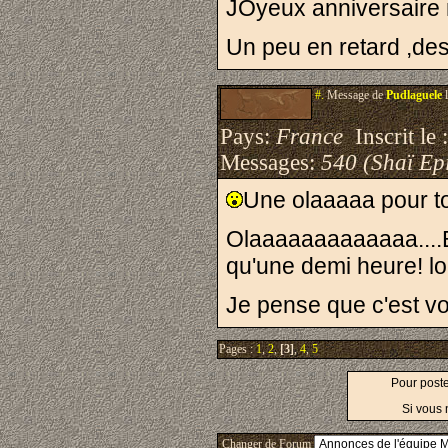
JOyeux anniversaire m
Un peu en retard ,de
#.
Message de
Pudlaguele
l
Pays:
France
Inscrit le 
Messages:
540 (Shaï Epi
Une olaaaaa pour tou
Olaaaaaaaaaaaaa....B
qu'une demi heure! lo
Je pense que c'est vou
Pages :
1
,
2
,
[3]
,
4
,
5
Pour post
Si vous 
Changer de Forum