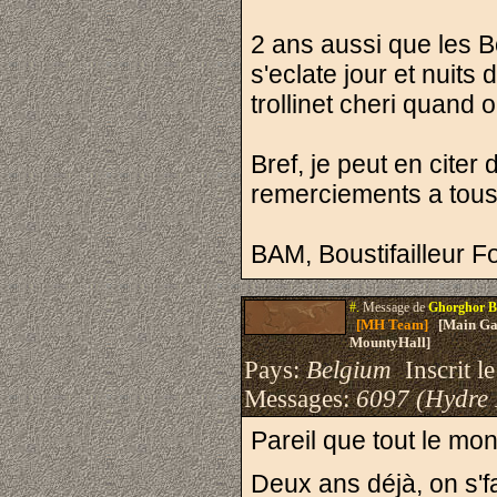
2 ans aussi que les Bou
s'eclate jour et nuits
trollinet cheri quand 
Bref, je peut en citer 
remerciements a tous 
BAM, Boustifailleur F
#.
Message de
Ghorghor B
[MH Team]
[Main Gau
MountyHall]
Pays:
Belgium
Inscrit le
Messages:
6097 (Hydre
Pareil que tout le mon
Deux ans déjà, on s'fa