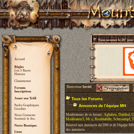
Nous sommes le
26° jour
Accueil
Règles
Les 5 Races
Histoire
Classements
Bienvenue
Invité
Forums
Inscriptions
Jouer son Trõll
Tous les Forums
Packs Graphiques
Annonces de l'équipe MH
Goodies
Modérateurs de ce forum :
Aghabeu
,
Dabihul
,
G
Nous Contacter
Soutenir le Jeu.
Modérateur5
,
Mr x
,
Rouletabille
,
Schtroumpf
,
T
Réservé aux annonces du DM et de l'équipe MH, 
Notre Boutique.
des annonces.
Liens