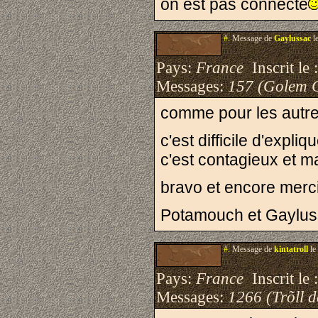
on est pas connecté
#.
Message de
Gaylussac
l
Pays:
France
Inscrit le 
Messages:
157 (Golem 
comme pour les autre
c'est difficile d'expl
c'est contagieux et ma
bravo et encore merc
Potamouch et Gaylussa
#.
Message de
kintatroll
le
Pays:
France
Inscrit le 
Messages:
1266 (Trõll 