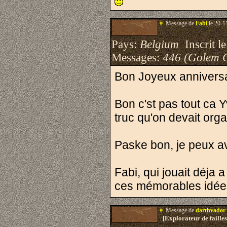
#.
Message de
Fabi
le 20-1
Pays:
Belgium
Inscrit le
Messages:
446 (Golem 
Bon Joyeux anniversa
Bon c'st pas tout ca 
truc qu'on devait orga
Paske bon, je peux av
Fabi, qui jouait déja a
ces mémorables idées
#.
Message de
darthvador
[Explorateur de failles