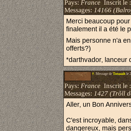
Pays:
France
Inscrit le 
Messages:
14166 (Balro
Merci beaucoup pour ce
finalement il a été le p
Mais personne n'a enco
offerts?)
*darthvador, lanceur 
#.
Message de
Toeaaah
le 
Pays:
France
Inscrit le 
Messages:
1427 (Trõll 
Aller, un Bon Annivers
C'est incroyable, dan
dangereux, mais pers