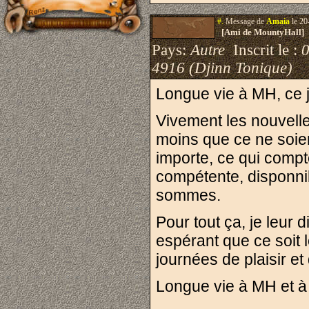
#.
Message de
Amaia
le 20
[Ami de MountyHall]
Pays:
Autre
Inscrit le :
4916 (Djinn Tonique)
Longue vie à MH, ce j
Vivement les nouvelle
moins que ce ne soie
importe, ce qui compt
compétente, disponnib
sommes.
Pour tout ça, je leur 
espérant que ce soit lo
journées de plaisir et
Longue vie à MH et à 