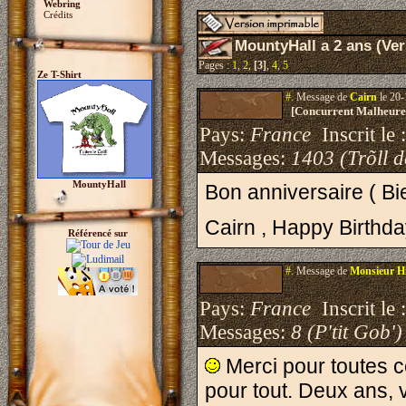
Webring
Crédits
MountyHall a 2 ans (Ver
Pages :
1
,
2
,
[3]
,
4
,
5
Ze T-Shirt
#.
Message de
Cairn
le 20-
[Concurrent Malheure
Pays:
France
Inscrit le 
Messages:
1403 (Trõll 
MountyHall
Bon anniversaire ( Bie
Cairn , Happy Birthd
Référencé sur
#.
Message de
Monsieur Hi
Pays:
France
Inscrit le 
Messages:
8 (P'tit Gob')
Merci pour toutes c
pour tout. Deux ans, 