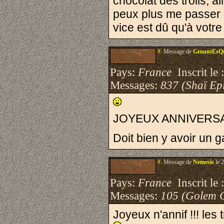
chocolat des trolls, al
peux plus me passer 
vice est dû qu'à votre
#.
Message de
GrountEsQ
Pays:
France
Inscrit le 
Messages:
837 (Shaï Epi
JOYEUX ANNIVERSAIR
Doit bien y avoir un g
#.
Message de
Nemesis
le 
Pays:
France
Inscrit le 
Messages:
105 (Golem 
Joyeux n'annif !!! les 