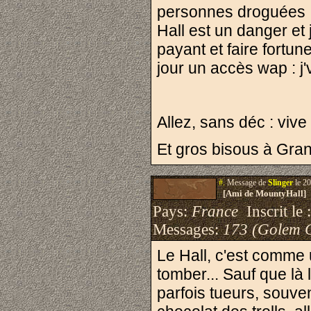
personnes droguées ..
Hall est un danger et
payant et faire fortu
jour un accès wap : j
Allez, sans déc : vive 
Et gros bisous à Grank
#.
Message de
Slinger
le 20
[Ami de MountyHall]
Pays:
France
Inscrit le 
Messages:
173 (Golem 
Le Hall, c'est comme 
tomber... Sauf que là l
parfois tueurs, souven