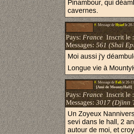
Pinambour, qui déambu
cavernes.
#.
Message de
Hyarl
le 20-
Pays:
France
Inscrit le 
Messages:
561 (Shaï Epi
Moi aussi j'y déambul
Longue vie à MountyH
#.
Message de
Fafi
le 20-11
[Ami de MountyHall]
Pays:
France
Inscrit le 
Messages:
3017 (Djinn 
Un Zoyeux Nanniversa
sevi dans le hall, 2 
autour de moi, et cr