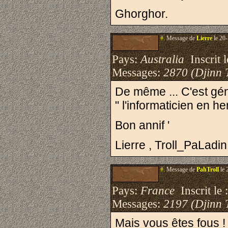
Ghorghor.
#.
Message de
Lierre
le 20-
Pays:
Australia
Inscrit l
Messages:
2870 (Djinn 
De même ... C'est gén
" l'informaticien en he
Bon annif '
Lierre , Troll_PaLadin
#.
Message de
PahTroll
le 
Pays:
France
Inscrit le 
Messages:
2197 (Djinn 
Mais vous êtes fous ! 