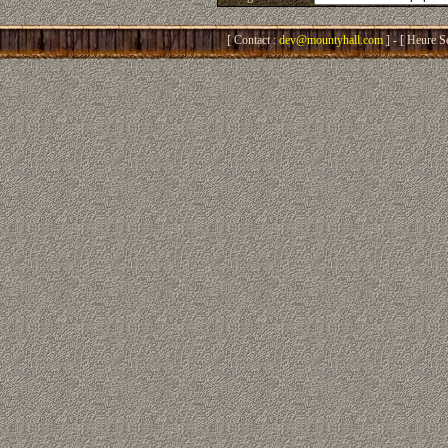
[ Contact :
dev@mountyhall.com
] - [ Heure S