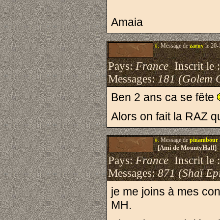
Amaia
#.
Message de
zarny
le 20-
Pays:
France
Inscrit le 
Messages:
181 (Golem 
Ben 2 ans ca se fête
Alors on fait la RAZ
#.
Message de
pinambour
[Ami de MountyHall]
Pays:
France
Inscrit le 
Messages:
871 (Shaï Epi
je me joins à mes con
MH.