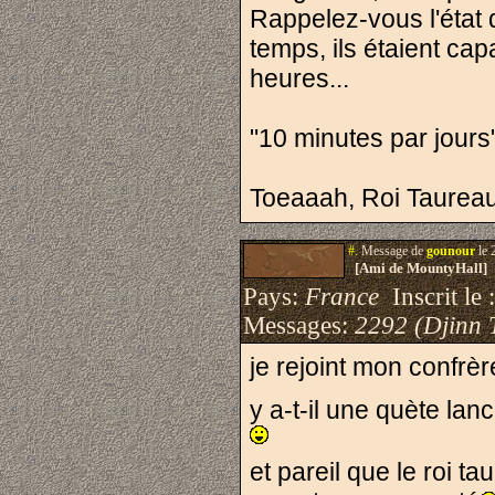
Rappelez-vous l'état d
temps, ils étaient ca
heures...
"10 minutes par jours"
Toeaaah, Roi Taurea
#.
Message de
gounour
le 
[Ami de MountyHall]
Pays:
France
Inscrit le 
Messages:
2292 (Djinn 
je rejoint mon confrè
y a-t-il une quète la
et pareil que le roi ta