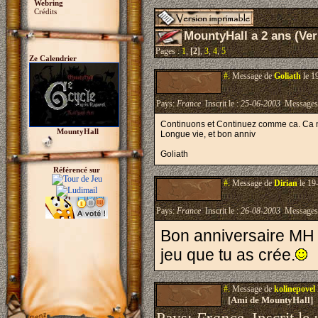
Webring
Crédits
MountyHall a 2 ans (Ver
Pages :
1
,
[2]
,
3
,
4
,
5
Ze Calendrier
#.
Message de
Goliath
le 1
Pays:
France
Inscrit le :
25-06-2003
Messages
Continuons et Continuez comme ca. Ca n
MountyHall
Longue vie, et bon anniv
Goliath
Référencé sur
#.
Message de
Dirian
le 19
Pays:
France
Inscrit le :
26-08-2003
Messages
Bon anniversaire MH 
jeu que tu as crée.
#.
Message de
kolinepovel
[Ami de MountyHall]