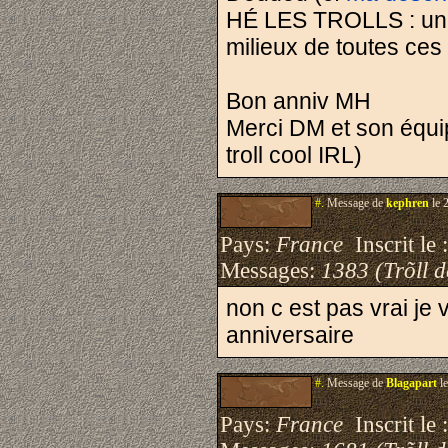
HÉ LES TROLLS : un D
milieux de toutes ces 
Bon anniv MH
Merci DM et son équi
troll cool IRL)
#.
Message de
kephren
le 
Pays:
France
Inscrit le 
Messages:
1383 (Trõll 
non c est pas vrai je 
anniversaire
#.
Message de
Blagapart
le
Pays:
France
Inscrit le 