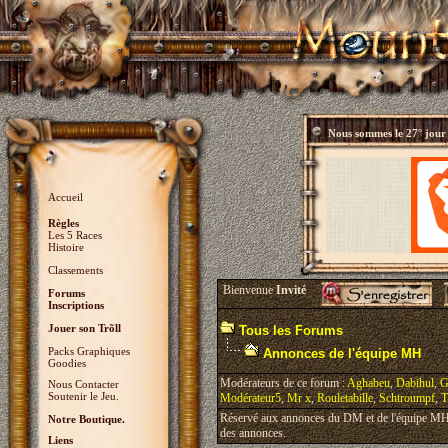
Nous sommes le
27° jour
Accueil
Règles
Les 5 Races
Histoire
Classements
Bienvenue
Invité
Forums
Inscriptions
Jouer son Trõll
Tous les Forums
Packs Graphiques
Annonces de l'équipe MH
Goodies
Modérateurs de ce forum :
Aghabeu
,
Dabihul
,
G
Nous Contacter
Soutenir le Jeu.
Modérateur5
,
Mr x
,
Rouletabille
,
Schtroumpf
,
T
Réservé aux annonces du DM et de l'équipe MH, 
Notre Boutique.
des annonces.
Liens