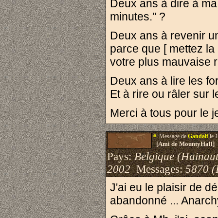
Deux ans à dire à ma f
minutes." ?
Deux ans à revenir un
parce que [ mettez la 
votre plus mauvaise r
Deux ans à lire les f
Et à rire ou râler sur 
Merci à tous pour le j
#.
Message de
Gandalf
le 
[Ami de MountyHall]
Pays:
Belgique (Hainaut
2002
Messages:
5870 (
J'ai eu le plaisir de 
abandonné ... Anarc