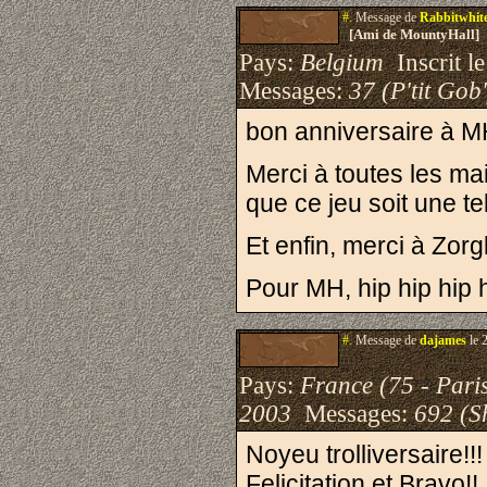
#.
Message de
Rabbitwhit
[Ami de MountyHall]
Pays:
Belgium
Inscrit le
Messages:
37 (P'tit Gob'
bon anniversaire à MH
Merci à toutes les ma
que ce jeu soit une tel
Et enfin, merci à Zorg
Pour MH, hip hip hip 
#.
Message de
dajames
le 
Pays:
France (75 - Pari
2003
Messages:
692 (S
Noyeu trolliversaire!!!
Felicitation et Bravo!!