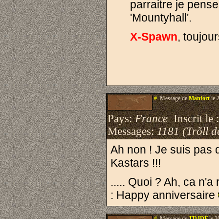
parraitre je pens
'Mountyhall'.
X-Spawn
, toujou
#.
Message de
Manfort
le 
Pays:
France
Inscrit le 
Messages:
1181 (Trõll d
Ah non ! Je suis pas 
Kastars !!!
..... Quoi ? Ah, ca n'a
: Happy anniversaire
#.
Message de
TDJDF
le 2