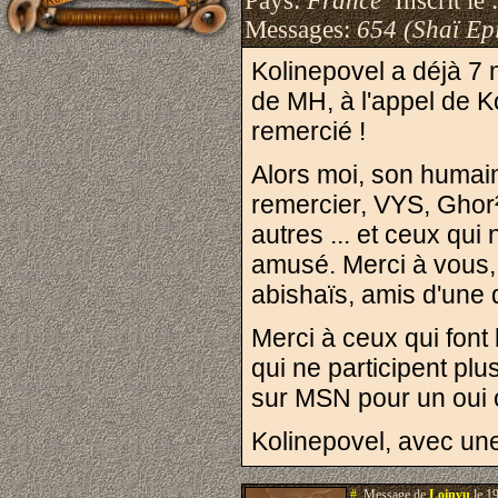
Pays:
France
Inscrit le 
Messages:
654 (Shaï Epi
Kolinepovel a déjà 7 m
de MH, à l'appel de Kos
remercié !
Alors moi, son humain,
remercier, VYS, Ghor²,
autres ... et ceux qui 
amusé. Merci à vous,
abishaïs, amis d'une d
Merci à ceux qui font l
qui ne participent plu
sur MSN pour un oui 
Kolinepovel, avec une
#.
Message de
Loinvu
le 1