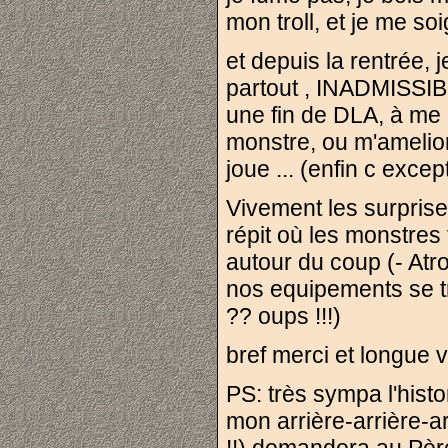
mon troll, et je me soi
et depuis la rentrée,
partout , INADMISSIBL
une fin de DLA, à me 
monstre, ou m'ameliore
joue ... (enfin c excep
Vivement les surprise
répit où les monstres 
autour du coup (- Atr
nos equipements se tra
?? oups !!!)
bref merci et longue v
PS: très sympa l'hist
mon arrière-arrière-ar