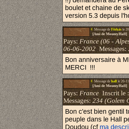
!!) demandera au Pè
boulet et chaine de sk
version 5.3 depuis l'h
#.
Message de
Fõrkàs
le 20
[Ami de MountyHall]
Pays:
France (06 - Alpe
06-06-2002
Messages:
Bon anniversaire à MH
MERCI !!!
#.
Message de
half
le 20-11
[Ami de MountyHall]
Pays:
France
Inscrit le 
Messages:
234 (Golem 
Bon c'est bien gentil 
peuple dans le Hall 
Doudou (cf
ma descri