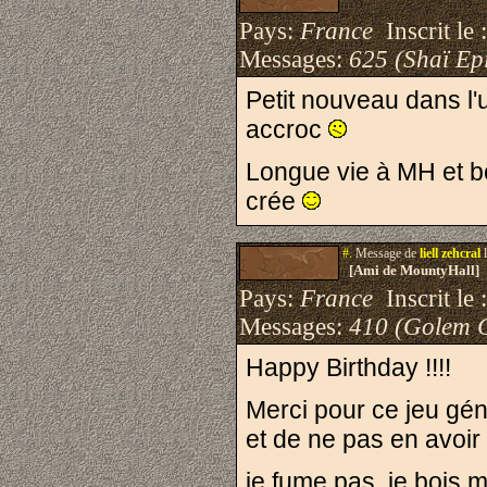
Pays:
France
Inscrit le 
Messages:
625 (Shaï Epi
Petit nouveau dans l'
accroc
Longue vie à MH et bo
crée
#.
Message de
liell zehcral
l
[Ami de MountyHall]
Pays:
France
Inscrit le 
Messages:
410 (Golem 
Happy Birthday !!!!
Merci pour ce jeu géni
et de ne pas en avoir 
je fume pas, je bois m