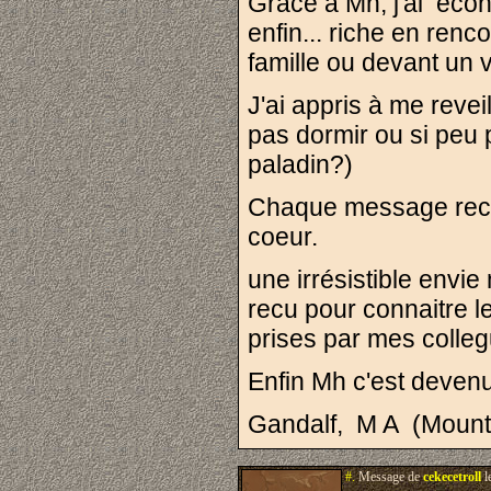
Grâce à Mh, j'ai econ
enfin... riche en renc
famille ou devant un
J'ai appris à me reveil
pas dormir ou si peu p
paladin?)
Chaque message recu
coeur.
une irrésistible envi
recu pour connaitre l
prises par mes colleg
Enfin Mh c'est deven
Gandalf, M A (Mount
#.
Message de
cekecetroll
l