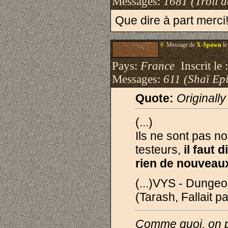
Messages:
1681 (Trõll 
Que dire à part merci!
#.
Message de
X-Spawn
le
Pays:
France
Inscrit le 
Messages:
611 (Shaï Epi
Quote:
Originall
(...)
Ils ne sont pas n
testeurs,
il faut 
rien de nouveau
(...)VYS - Dunge
(Tarash, Fallait pas
Comme quoi, on pe