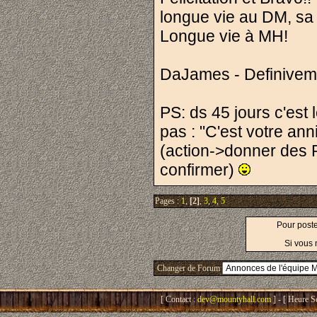
longue vie au DM, sa t
Longue vie à MH!
DaJames - Definivem
PS: ds 45 jours c'est 
pas : "C'est votre ann
(action->donner des P
confirmer)
Pages :
1
,
[2]
,
3
,
4
,
5
Pour post
Si vous 
Changer de Forum
[ Contact :
dev@mountyhall.com
] - [ Heure S