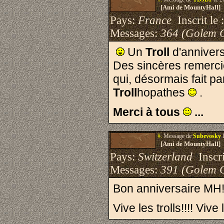
[Ami de MountyHall]
Pays:
France
Inscrit le 
Messages:
364 (Golem 
Un
Troll
d'annivers
Des sincères remercie
qui, désormais fait par
Troll
hopathes
.
Merci à tous
...
#.
Message de
Subevosky
l
[Ami de MountyHall]
Pays:
Switzerland
Inscri
Messages:
391 (Golem 
Bon anniversaire MH!
Vive les trolls!!!! Viv