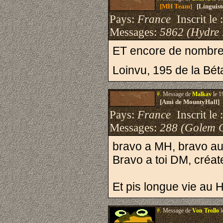
[MH Team]
[Linguist
Pays:
France
Inscrit le 
Messages:
5862 (Hydre
ET encore de nombreu
Loinvu, 195 de la Bét
#.
Message de
Malkav
le 1
[Ami de MountyHall]
Pays:
France
Inscrit le 
Messages:
288 (Golem 
bravo a MH, bravo aux 
Bravo a toi DM, créa
Et pis longue vie au Ha
#.
Message de
Von Trollo
l