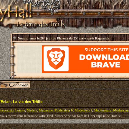
Nous sommes le
26° jour du Phoenix du 25° cycle après Ragnarok
Eclat - La vie des Trõlls
rankausto
,
Loinvu
,
Madère
,
Mamoune
,
Modérateur 6
,
Modérateur1
,
Modérateur2
,
Modérateu
ous mettre dans la peau de votre Trõll. Merci de ne pas faire de Hors sujet ni de Hors jeu.