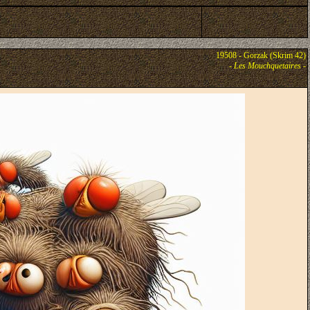
19508 - Gorzak (Skrim 42)
-
Les Mouchquetaires
-