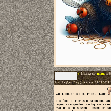
#.
Message de
_minus
le 3
Pays:
Belgique (Liège)
Inscrit le :
24-04-2005
M
Oui, tu peux aussi soustraire un Naga
Les règles de la chasse qui font pourtant
lequel, alors que les mouchquetaires se 
Mais dans mes souvenirs, les mouchquetaire