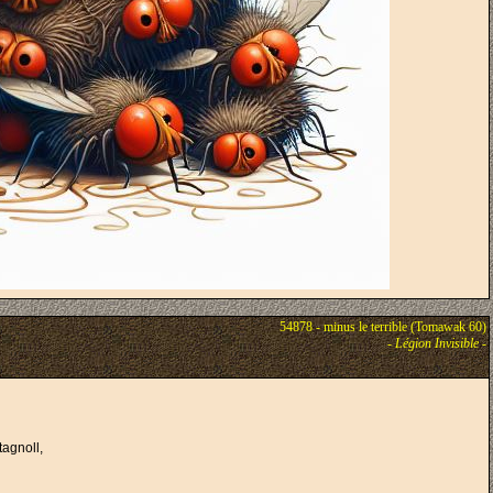
54878 - minus le terrible (Tomawak 60)
-
Légion Invisible
-
tagnoll,