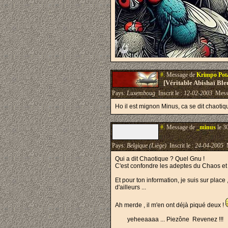
#.
Message de
Krimpo Po
[Véritable Abishaï Bl
Pays:
Luxemboug
Inscrit le :
12-02-2003
Mess
Ho il est mignon Minus, ca se dit chaotique
#.
Message de
_minus
le 3
Pays:
Belgique (Liège)
Inscrit le :
24-04-2005
M
Qui a dit Chaotique ? Quel Gnu !
C'est confondre les adeptes du Chaos et 
Et pour ton information, je suis sur place
d'ailleurs ...
Ah merde , il m'en ont déjà piqué deux !
yeheeaaaa ...
Piezône Revenez !!!