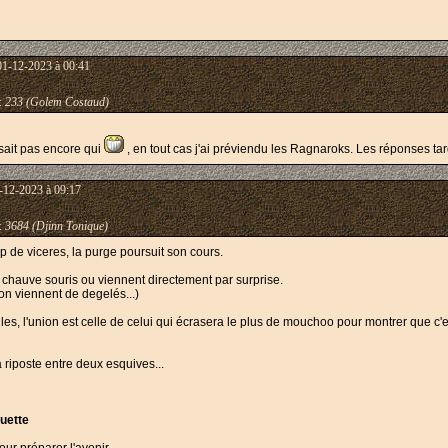
01-12-2023 à 00:41
:
233 (Golem Costaud)
 sait pas encore qui
, en tout cas j'ai préviendu les Ragnaroks. Les réponses tard
-12-2023 à 09:17
:
3684 (Djinn Tonique)
p de viceres, la purge poursuit son cours.
r chauve souris ou viennent directement par surprise.
n viennent de degelés...)
s, l'union est celle de celui qui écrasera le plus de mouchoo pour montrer que c'est
iposte entre deux esquives...
uette