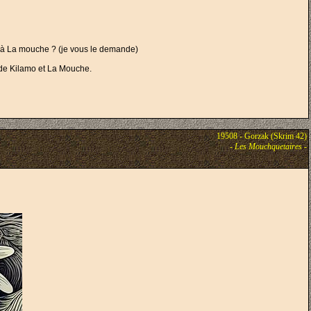
les à La mouche ? (je vous le demande)
ur de Kilamo et La Mouche.
19508 - Gorzak (Skrim 42)
-
Les Mouchquetaires
-