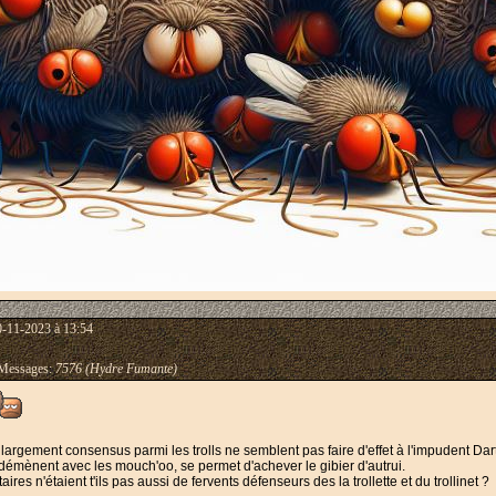
0-11-2023 à 13:54
essages:
7576 (Hydre Fumante)
 largement consensus parmi les trolls ne semblent pas faire d'effet à l'impudent
Dar
démènent avec les mouch'oo, se permet d'achever le gibier d'autrui.
s n'étaient t'ils pas aussi de fervents défenseurs des la trollette et du trollinet ?