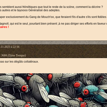
 semblent aussi frénétiques que tout le reste de la scène, comment la décrire ?
es autres et le tayoooo Généralisé des adeptes.
t taper exclusivement du Gang de Mouch'oo, que feraient t'ils d'autre s'ils sont fidè
artagnoll, qui est le seul, pourtant bien présent ,à ne pas diriger ses efforts en fave
aires !
-11-2023 à 22:16
:
3684 (Djinn Tonique)
as sur les dégâts collatéraux.