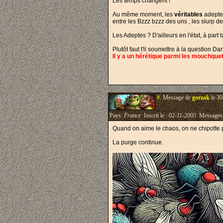
Les temps changent !
Au même moment, les
véritables
adeptes
entre les Bzzz bzzz des uns , les slurp d
Les Adeptes ? D'ailleurs en l'état, à par
Plutôt faut t'il soumettre à la question D
Il y a un hérétique parmi les mouchquet
#.
Message de
gorzak
le 30
Pays:
France
Inscrit le :
02-11-2003
Messages
Quand on aime le chaos, on ne chipotte p
La purge continue.