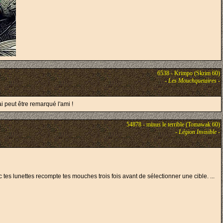
6538 - Krimpo (Skrim 60)
-
Les Mouchquetaires
-
ai peut être remarqué l'ami !
54878 - minus le terrible (Tomawak 60)
-
Légion Invisible
-
c tes lunettes recompte tes mouches trois fois avant de sélectionner une cible. ...