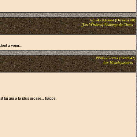
62574 - Klakaad (Durakuir 60)
-
[Les VÔräces] Phalange du Chaos
-
ent à venir...
19508 - Gorzak (Skrim 42)
-
Les Mouchquetaires
-
 lui qui a la plus grosse... frappe.