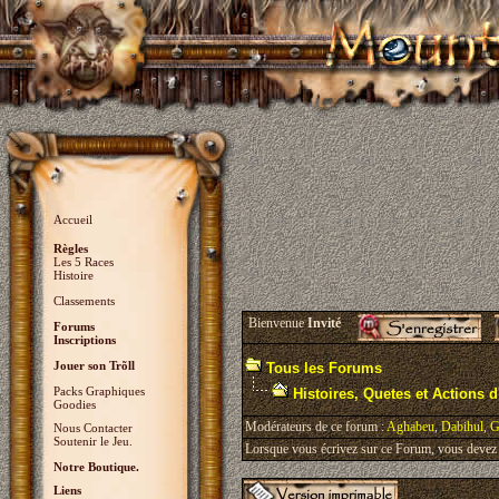
Accueil
Règles
Les 5 Races
Histoire
Classements
Bienvenue
Invité
Forums
Inscriptions
Jouer son Trõll
Tous les Forums
Packs Graphiques
Histoires, Quetes et Actions d'
Goodies
Modérateurs de ce forum :
Aghabeu
,
Dabihul
,
G
Nous Contacter
Soutenir le Jeu.
Lorsque vous écrivez sur ce Forum, vous devez v
Notre Boutique.
Liens