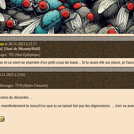
tam
le 30-11-2023 à 22:27
eu] [Ami de MountyHall]
ages:
765 (Shaï Epileptique)
 et ca vient se plaindre d'un petit coup de balai... Si tu avais été sur place, je t'aur
0-11-2023 à 23:02
essages:
7576 (Hydre Fumante)
celui du désordre ...
 , manifestement le mouch'oo que tu as laissé fuir par tes digressions ... s'en va ave