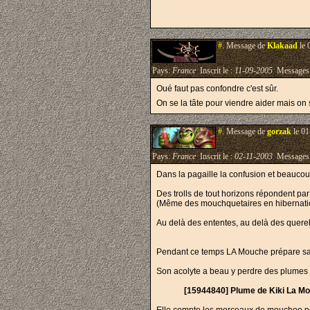
#.
Message de
Klakaad
le 
Pays:
France
Inscrit le :
11-09-2005
Messages
Oué faut pas confondre c'est sûr.
On se la tâte pour viendre aider mais on
#.
Message de
gorzak
le 01
Pays:
France
Inscrit le :
02-11-2003
Messages
Dans la pagaille la confusion et beaucou
Des trolls de tout horizons répondent pa
(Même des mouchquetaires en hibernatio
Au delà des ententes, au delà des querelle
Pendant ce temps LA Mouche prépare sa r
Son acolyte a beau y perdre des plumes
[15944840] Plume de Kiki La Mo