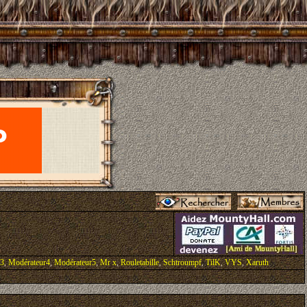
r3
,
Modérateur4
,
Modérateur5
,
Mr x
,
Rouletabille
,
Schtroumpf
,
TilK
,
VYS
,
Xaruth