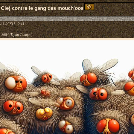
 Cie) contre le gang des mouch'oos
-11-2023 à 12:41
:
3684 (Djinn Tonique)