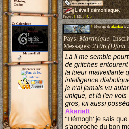
Webring
Crédits
L'éveil démoniaque.
Pages :
1
,
[2]
,
3
,
4
,
5
Ze Calendrier
#.
Message de
akariatt
le 2
Pays:
Martinique
Inscrit
Messages:
2196 (Djinn 
MountyHall
Là il me semble pourt
de gritches entourent
Référencé sur
la lueur malveillante
intelligence diaboliqu
je n'ai jamais vu autan
unique, et là j'en vois
gros, lui aussi poss
Akariatt
:
"Hémogh' je sais que 
s'approche du bon m