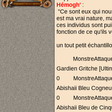
Hémogh'
:
"Ce sont eux qui nous
est ma vrai nature, ma
ces individus sont pu
fonction de ce qu'ils 
un tout petit échantil
MonstreAttaqu
Gardien Gritche [
0 MonstreAttaq
Abishaii Bleu Cogn
0 MonstreAttaq
Abishaii Bleu de C