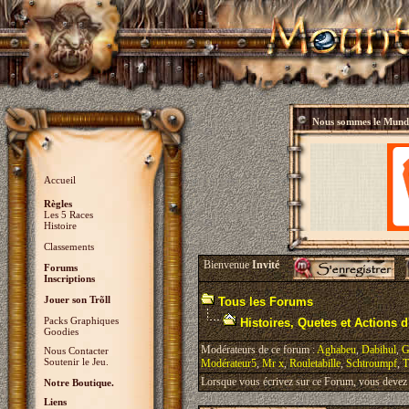
Nous sommes le
Mundi
Accueil
Règles
Les 5 Races
Histoire
Classements
Bienvenue
Invité
Forums
Inscriptions
Jouer son Trõll
Tous les Forums
Packs Graphiques
Histoires, Quetes et Actions d'
Goodies
Modérateurs de ce forum :
Aghabeu
,
Dabihul
,
G
Nous Contacter
Soutenir le Jeu.
Modérateur5
,
Mr x
,
Rouletabille
,
Schtroumpf
,
T
Lorsque vous écrivez sur ce Forum, vous devez v
Notre Boutique.
Liens