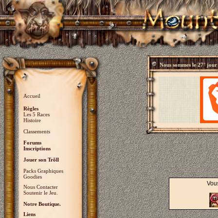
Nous sommes le
27° jour
Accueil
Règles
Les 5 Races
Histoire
Classements
Forums
Inscriptions
Jouer son Trõll
Packs Graphiques
Goodies
Vous
Nous Contacter
Soutenir le Jeu.
Notre Boutique.
Liens