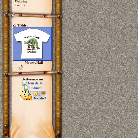
Webring
Crédits
Ze T-Shirt
MountyHall
Référencé sur