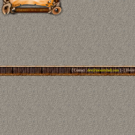
[ Contact :
dev@mountyhall.com
] - [ Heure