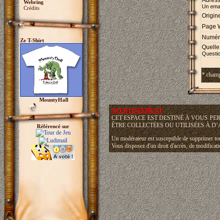
Adress
Webring
Un emai
Crédits
Origin
Page 
Numéro
Ze T-Shirt
Quelle 
Questio
* champ
MountyHall
AVERTISSEMENT
CET ESPACE EST DESTINÉ À VOUS P
ÊTRE COLLECTÉES OU UTILISÉES À D’
Référencé sur
Un modérateur est susceptible de supprimer toute
Vous disposez d'un droit d'accès, de modificat