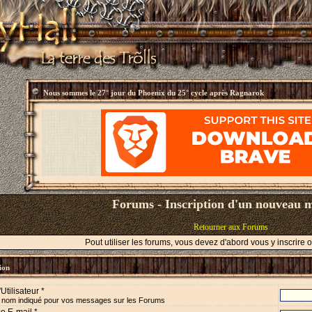
Nous sommes le
27° jour du Phoenix du 25° cycle après Ragnarok
Forums - Inscription d'un nouveau
Retourner aux Forums
Pout utiliser les forums, vous devez d'abord vous y inscrire
ion
Utilisateur *
e nom indiqué pour vos messages sur les Forums