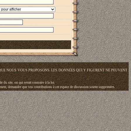
QUE NOUS VOUS PROPOSONS. LES DONNÉES QUI Y FIGURENT NE PEUVENT
du site, ou qui serait contraire à la loi.
oment, demander que vos contributions à cet espace de discussion soient supprimées.