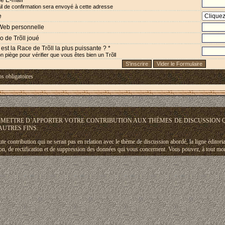
e E-mail *
l de confirmation sera envoyé à cette adresse
e
Web personnelle
 de Trõll joué
est la Race de Trõll la plus puissante ? *
n piège pour vérifier que vous êtes bien un Trõll
s obligatoires
ERMETTRE D’APPORTER VOTRE CONTRIBUTION AUX THÈMES DE DISCUSSION 
AUTRES FINS.
 contribution qui ne serait pas en relation avec le thème de discussion abordé, la ligne éditoriale 
ion, de rectification et de suppression des données qui vous concernent. Vous pouvez, à tout m