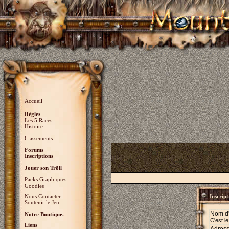
Accueil
Règles
Les 5 Races
Histoire
Classements
Forums
Inscriptions
Jouer son Trõll
Packs Graphiques
Goodies
Nous Contacter
Inscript
Soutenir le Jeu.
Nom d'
Notre Boutique.
C'est l
Liens