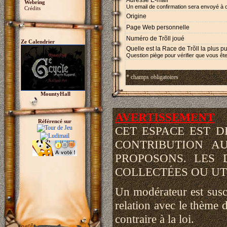
Adresse E-mail *
Webring
Un email de confirmation sera envoyé à 
Crédits
Origine
Page Web personnelle
Numéro de Trõll joué
Ze Calendrier
Quelle est la Race de Trõll la plus p
Question piège pour vérifier que vous ête
* champs obligatoires
MountyHall
AVERTISSEMENT
Référencé sur
CET ESPACE EST 
CONTRIBUTION A
PROPOSONS. LES 
COLLECTÉES OU UTI
Un modérateur est susce
relation avec le thème d
contraire à la loi.