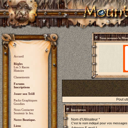
Nous sommes le
Mund
Accueil
Règles
Les 5 Races
Histoire
Classements
Forums
Inscriptions
Jouer son Trõll
Pout ut
Packs Graphiques
Goodies
Nous Contacter
Inscription
Soutenir le Jeu.
Nom d'Utilisateur *
Notre Boutique.
C'est le nom indiqué pour vos messages
Liens