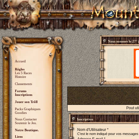
Nous sommes le
27° 
Accueil
Règles
Les 5 Races
Histoire
Classements
Forums
Inscriptions
Jouer son Trõll
Pout ut
Packs Graphiques
Goodies
Nous Contacter
Inscription
Soutenir le Jeu.
Nom d'Utilisateur *
Notre Boutique.
C'est le nom indiqué pour vos messages
Liens