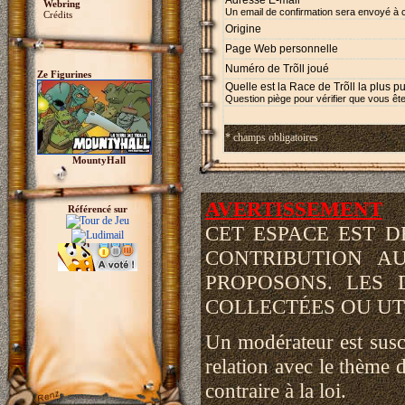
Adresse E-mail *
Webring
Un email de confirmation sera envoyé à 
Crédits
Origine
Page Web personnelle
Numéro de Trõll joué
Ze Figurines
Quelle est la Race de Trõll la plus p
Question piège pour vérifier que vous ête
* champs obligatoires
MountyHall
AVERTISSEMENT
Référencé sur
CET ESPACE EST 
CONTRIBUTION A
PROPOSONS. LES 
COLLECTÉES OU UTI
Un modérateur est susce
relation avec le thème d
contraire à la loi.