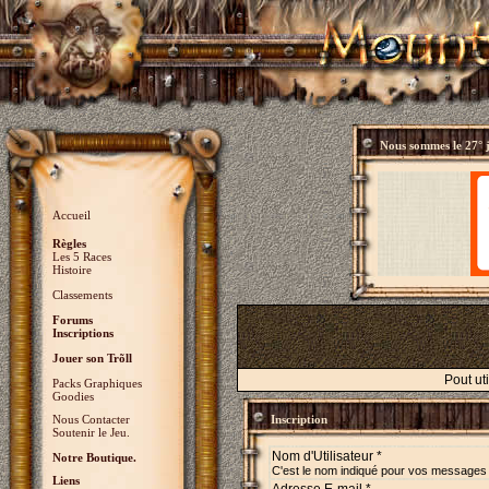
Nous sommes le
27° 
Accueil
Règles
Les 5 Races
Histoire
Classements
Forums
Inscriptions
Jouer son Trõll
Pout ut
Packs Graphiques
Goodies
Nous Contacter
Inscription
Soutenir le Jeu.
Nom d'Utilisateur *
Notre Boutique.
C'est le nom indiqué pour vos messages
Liens