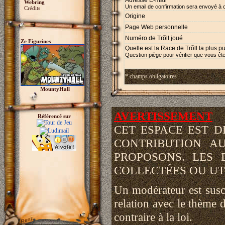
Adresse E-mail *
Webring
Un email de confirmation sera envoyé à 
Crédits
Origine
Page Web personnelle
Numéro de Trõll joué
Ze Figurines
Quelle est la Race de Trõll la plus p
Question piège pour vérifier que vous ête
* champs obligatoires
MountyHall
AVERTISSEMENT
Référencé sur
CET ESPACE EST 
CONTRIBUTION A
PROPOSONS. LES 
COLLECTÉES OU UTI
Un modérateur est susce
relation avec le thème d
contraire à la loi.