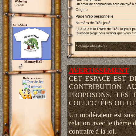
Adresse E-mail *
Webring
Un email de confirmation sera envoyé à 
Crédits
Origine
Page Web personnelle
Numéro de Trõll joué
Ze T-Shirt
Quelle est la Race de Trõll la plus p
Question piège pour vérifier que vous ête
* champs obligatoires
MountyHall
AVERTISSEMENT
CET ESPACE EST 
Référencé sur
CONTRIBUTION A
PROPOSONS. LES 
COLLECTÉES OU UTI
Un modérateur est susce
relation avec le thème d
contraire à la loi.