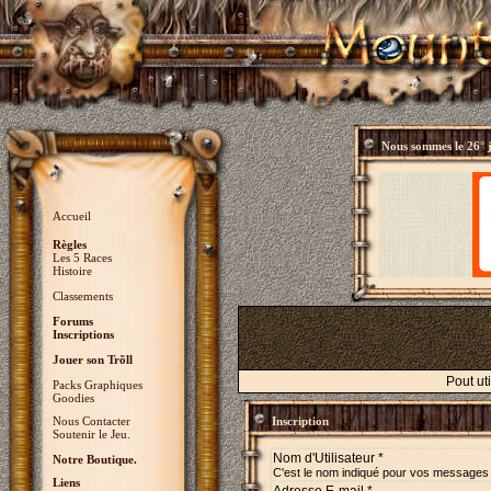
Nous sommes le
26° 
Accueil
Règles
Les 5 Races
Histoire
Classements
Forums
Inscriptions
Jouer son Trõll
Pout ut
Packs Graphiques
Goodies
Nous Contacter
Inscription
Soutenir le Jeu.
Nom d'Utilisateur *
Notre Boutique.
C'est le nom indiqué pour vos messages
Liens