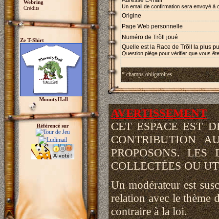
Adresse E-mail *
Webring
Un email de confirmation sera envoyé à 
Crédits
Origine
Page Web personnelle
Numéro de Trõll joué
Ze T-Shirt
Quelle est la Race de Trõll la plus p
Question piège pour vérifier que vous ête
* champs obligatoires
MountyHall
AVERTISSEMENT
CET ESPACE EST 
Référencé sur
CONTRIBUTION A
PROPOSONS. LES 
COLLECTÉES OU UTI
Un modérateur est susce
relation avec le thème d
contraire à la loi.