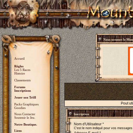
Nous sommes le
Mund
Accueil
Règles
Les 5 Races
Histoire
Classements
Forums
Inscriptions
Jouer son Trõll
Pout ut
Packs Graphiques
Goodies
Nous Contacter
Inscription
Soutenir le Jeu.
Nom d'Utilisateur *
Notre Boutique.
C'est le nom indiqué pour vos messages
Liens