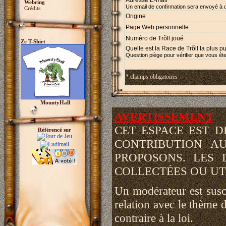
Adresse E-mail *
Webring
Un email de confirmation sera envoyé à 
Crédits
Origine
Page Web personnelle
Numéro de Trõll joué
Ze T-Shirt
Quelle est la Race de Trõll la plus p
Question piège pour vérifier que vous ête
* champs obligatoires
MountyHall
AVERTISSEMENT
CET ESPACE EST 
Référencé sur
CONTRIBUTION A
PROPOSONS. LES 
COLLECTÉES OU UTI
Un modérateur est susce
relation avec le thème d
contraire à la loi.