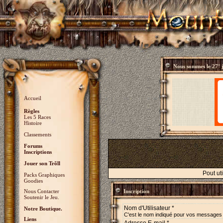
Nous sommes le
27° 
Accueil
Règles
Les 5 Races
Histoire
Classements
Forums
Inscriptions
Jouer son Trõll
Pout ut
Packs Graphiques
Goodies
Nous Contacter
Inscription
Soutenir le Jeu.
Nom d'Utilisateur *
Notre Boutique.
C'est le nom indiqué pour vos messages
Liens