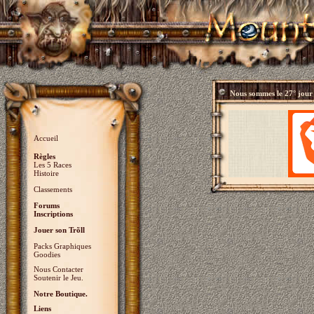
Nous sommes le
27° jour
Accueil
Règles
Les 5 Races
Histoire
Classements
Forums
Inscriptions
Jouer son Trõll
Packs Graphiques
Goodies
Nous Contacter
Soutenir le Jeu.
Notre Boutique.
Liens