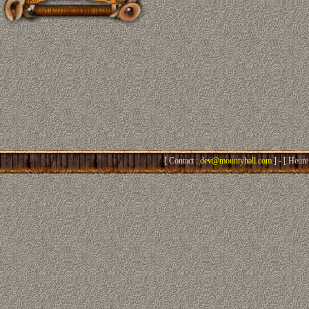
[ Contact :
dev@mountyhall.com
] - [ Heure