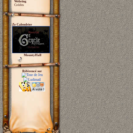
Webring
Crédits
Ze Calendrier
MountyHall
Référencé sur