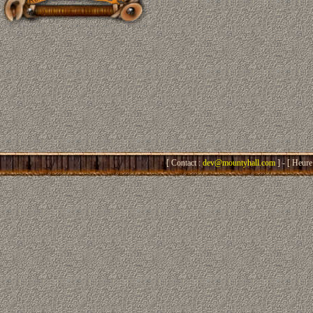
[ Contact :
dev@mountyhall.com
] - [ Heure