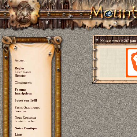
Nous sommes le
26° jour
Accueil
Règles
Les 5 Races
Histoire
Classements
Forums
Inscriptions
Jouer son Trõll
Packs Graphiques
Goodies
Nous Contacter
Soutenir le Jeu.
Notre Boutique.
Liens