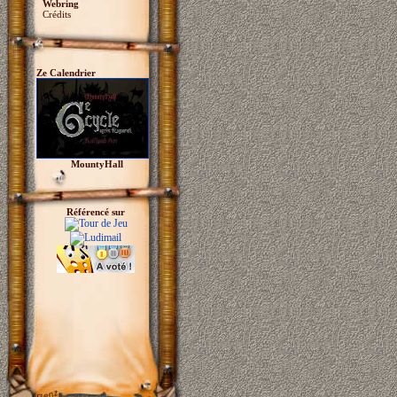
Webring
Crédits
Ze Calendrier
MountyHall
Référencé sur