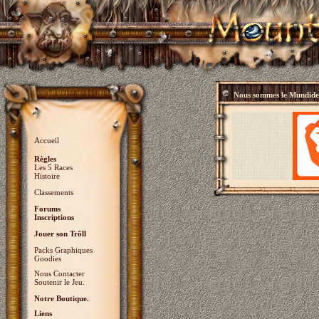
Nous sommes le
Mundidey
Accueil
Règles
Les 5 Races
Histoire
Classements
Forums
Inscriptions
Jouer son Trõll
Packs Graphiques
Goodies
Nous Contacter
Soutenir le Jeu.
Notre Boutique.
Liens