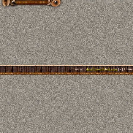
[ Contact :
dev@mountyhall.com
] - [ Heure