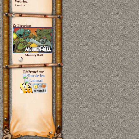
Webring
Crédits
Ze Figurines
MountyHall
Référencé sur