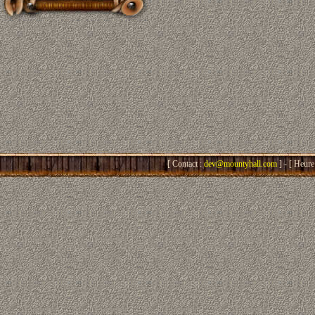
[ Contact :
dev@mountyhall.com
] - [ Heure