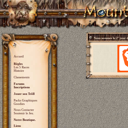
Nous sommes le
2° jour 
Accueil
Règles
Les 5 Races
Histoire
Classements
Forums
Inscriptions
Jouer son Trõll
Packs Graphiques
Goodies
Nous Contacter
Soutenir le Jeu.
Notre Boutique.
Liens