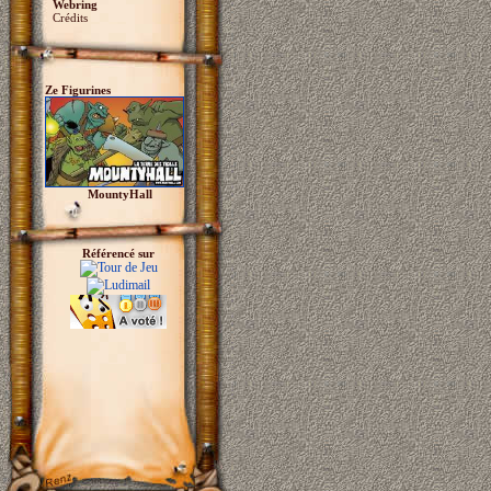
Webring
Crédits
Ze Figurines
MountyHall
Référencé sur