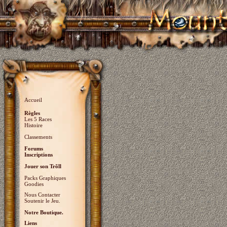
Accueil
Règles
Les 5 Races
Histoire
Classements
Forums
Inscriptions
Jouer son Trõll
Packs Graphiques
Goodies
Nous Contacter
Soutenir le Jeu.
Notre Boutique.
Liens