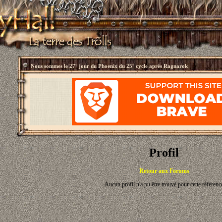
Nous sommes le
27° jour du Phoenix du 25° cycle après Ragnarok
Profil
Retour aux Forums
Aucun profil n'a pu être trouvé pour cette référenc