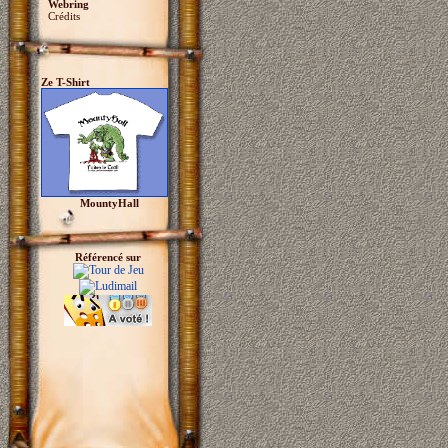
Webring
Crédits
Ze T-Shirt
MountyHall
Référencé sur