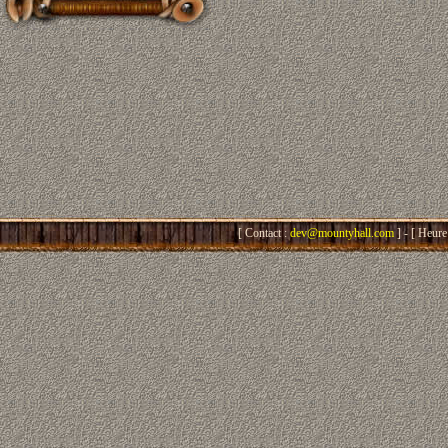
[ Contact :
dev@mountyhall.com
] - [ Heure