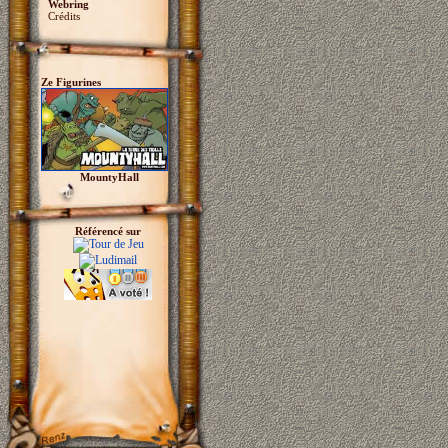
Webring
Crédits
Ze Figurines
MountyHall
Référencé sur