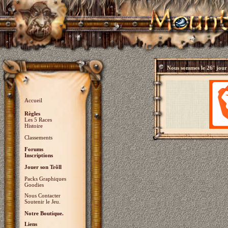
Nous sommes le
26° jour
Accueil
Règles
Les 5 Races
Histoire
Classements
Forums
Inscriptions
Jouer son Trõll
Packs Graphiques
Goodies
Nous Contacter
Soutenir le Jeu.
Notre Boutique.
Liens